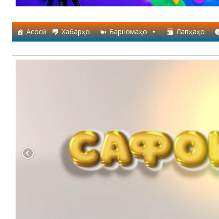
Асосӣ
Хабарҳо
Барномаҳо
Лавҳаҳо