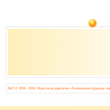
Содержимое
подвала
R&T © 2006 - 2024. Муассисаи давлатии «Телевизиони кӯдакону на