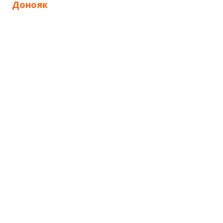
по
Донояк
записям