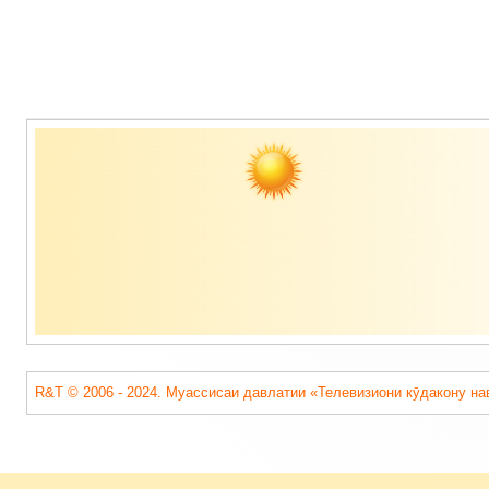
Содержимое
подвала
R&T © 2006 - 2024. Муассисаи давлатии «Телевизиони кӯдакону на