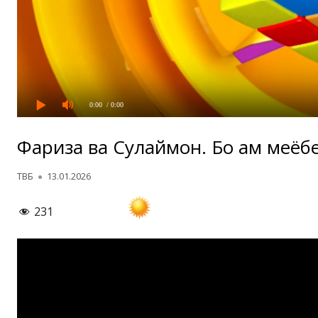
0:00
/ 0:00
Фариза ва Сулаймон. Бо ҳам меёб
Автор
Опубликовано
ТВБ
13.01.2026
231