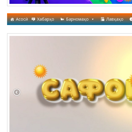
Асосӣ
Хабарҳо
Барномаҳо
Лавҳаҳо