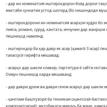
- дар ин номинатсия иштирокдорон бояд дорои таҳс
мактаби суннатии устод-шогирд (бо нишондоди муша
- иштирокдорони ин номинатсия асарҳои худро бо и
пиеса, романс, суруд, кантата, инчунин дар жанрҳо
пешниҳод намоянд;
- иштирокдор ба ҳар давр як асар (ҳамагӣ 3 асар) п
тахассусӣ гирифта мешавад;
- асарҳо дар шакли клавир, партитура ё сабти нотав
Озмун пешниҳод карда мешаванд;
- дар даври дуюм ва даври сеюм асарҳо дар шакли му
- ҳангоми баҳогузорӣ ба техникаи оҳангсозӣ-бастако
композитсионӣ), мутобиқати мавзуъ ба жанр, ҳамоҳ