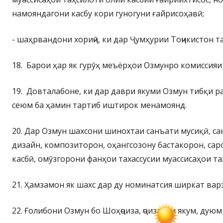
намояндагони касбу кори гуногуни ғайрисоҳавӣ;
- шаҳрвандони хориҷӣ, ки дар Ҷумҳурии Тоҷикистон т
18. Барои ҳар як гурӯҳ меъёрҳои Озмунро комиссия
19. Довталабоне, ки дар даври якуми Озмун тибқи р
сеюм ба ҳамин тартиб иштирок менамоянд.
20. Дар Озмун шахсони шинохтаи санъати мусиқӣ, са
дизайн, композиторон, оҳангсозону бастакорон, са
касбӣ, омӯзгорони фанҳои тахассусии муассисаҳои т
21. Ҳамзамон як шахс дар ду номинатсия ширкат вар
22. Ғолибони Озмун бо Шоҳҷоиза, ҷоизаҳои якум, ду