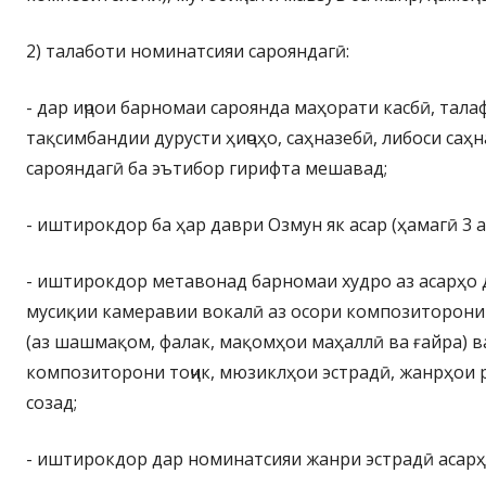
2) талаботи номинатсияи сарояндагӣ:
- дар иҷрои барномаи сароянда маҳорати касбӣ, тала
тақсимбандии дурусти ҳиҷоҳо, саҳназебӣ, либоси саҳ
сарояндагӣ ба эътибор гирифта мешавад;
- иштирокдор ба ҳар даври Озмун як асар (ҳамагӣ 3
- иштирокдор метавонад барномаи худро аз асарҳо д
мусиқии камеравии вокалӣ аз осори композиторони 
(аз шашмақом, фалак, мақомҳои маҳаллӣ ва ғайра) ва 
композиторони тоҷик, мюзиклҳои эстрадӣ, жанрҳои ре
созад;
- иштирокдор дар номинатсияи жанри эстрадӣ асарҳ