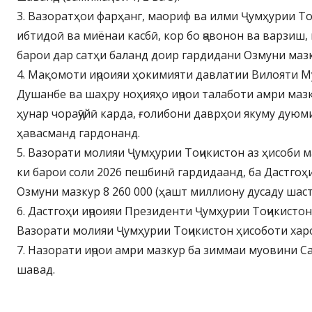
3. Вазоратҳои фарҳанг, маориф ва илми Ҷумҳурии То
ибтидоӣ ва миёнаи касбӣ, кор бо ҷавонон ва варзиш,
барои дар сатҳи баланд доир гардидани Озмуни маз
4. Мақомоти иҷроияи ҳокимияти давлатии Вилояти М
Душанбе ва шаҳру ноҳияҳо иҷрои талаботи амри мазк
ҳунар чораҷӯйӣ карда, ғолибони даврҳои якуму дуюм
ҳавасманд гардонанд.
5. Вазорати молияи Ҷумҳурии Тоҷикистон аз ҳисоби 
ки барои соли 2026 пешбинӣ гардидаанд, ба Дастгоҳ
Озмуни мазкур 8 260 000 (ҳашт миллиону дусаду шаст
6. Дастгоҳи иҷроияи Президенти Ҷумҳурии Тоҷикисто
Вазорати молияи Ҷумҳурии Тоҷикистон ҳисоботи хар
7. Назорати иҷрои амри мазкур ба зиммаи муовини С
шавад.