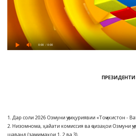
0:00
/ 0:00
ПРЕЗИДЕНТИ
1. Дар соли 2026 Озмуни ҷумҳуриявии «Тоҷикистон - В
2. Низомнома, ҳайати комиссия ва ҷоизаҳои Озмуни ҷ
шаванд (замимаҳои 1, 2 ва 3).