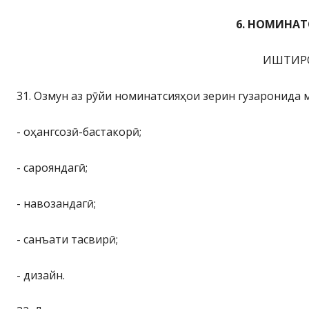
6. НОМИНАТ
ИШТИР
31. Озмун аз рӯйи номинатсияҳои зерин гузаронида 
- оҳангсозӣ-бастакорӣ;
- сарояндагӣ;
- навозандагӣ;
- санъати тасвирӣ;
- дизайн.