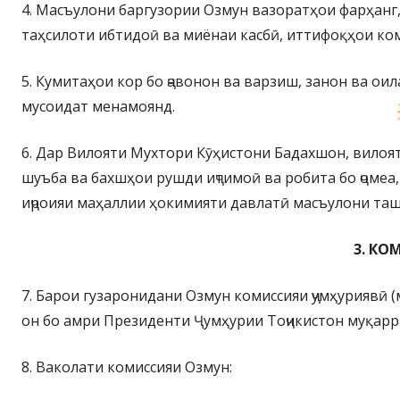
4. Масъулони баргузории Озмун вазоратҳои фарҳанг,
таҳсилоти ибтидоӣ ва миёнаи касбӣ, иттифоқҳои ко
5. Кумитаҳои кор бо ҷавонон ва варзиш, занон ва оил
мусоидат менамоянд.
6. Дар Вилояти Мухтори Кӯҳистони Бадахшон, вилоят
шуъба ва бахшҳои рушди иҷтимоӣ ва робита бо ҷомеа,
иҷроияи маҳаллии ҳокимияти давлатӣ масъулони та
3. КО
7. Барои гузаронидани Озмун комиссияи ҷумҳуриявӣ 
он бо амри Президенти Ҷумҳурии Тоҷикистон муқарр
8. Ваколати комиссияи Озмун: