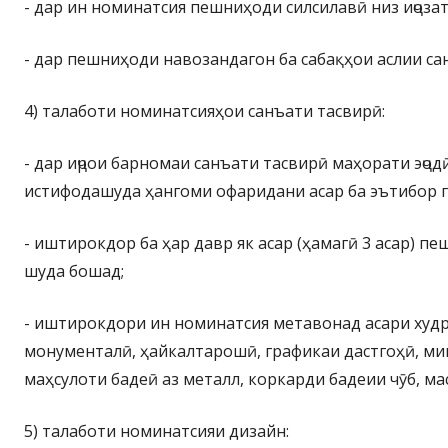
- дар ин номинатсия пешниҳоди силсилавӣ низ иҷоза
- дар пешниҳоди навозандагон ба сабақҳои аслии са
4) талаботи номинатсияҳои санъати тасвирӣ:
- дар иҷрои барномаи санъати тасвирӣ маҳорати эҷо
истифодашуда ҳангоми офаридани асар ба эътибор 
- иштирокдор ба ҳар давр як асар (ҳамагӣ 3 асар) п
шуда бошад;
- иштирокдори ин номинатсия метавонад асари худр
монументалӣ, ҳайкалтарошӣ, графикаи дастгоҳӣ, ми
маҳсулоти бадеӣ аз металл, коркарди бадеии чӯб, ма
5) талаботи номинатсияи дизайн: