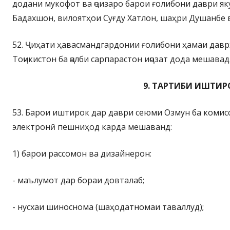
додани мукофот ва ҷоизаро барои ғолибони даври я
Бадахшон, вилоятҳои Суғду Хатлон, шаҳри Душанбе 
52. Ҷиҳати ҳавасмандгардонии ғолибони ҳамаи давр
Тоҷикистон ба ҷалби сарпарастон иҷозат дода мешавад
9. ТАРТИБИ ИШТИР
53. Барои иштирок дар даври сеюми Озмун ба комисси
электронӣ пешниҳод карда мешаванд:
1) барои рассомон ва дизайнерон:
- маълумот дар бораи довталаб;
- нусхаи шиноснома (шаҳодатномаи таваллуд);