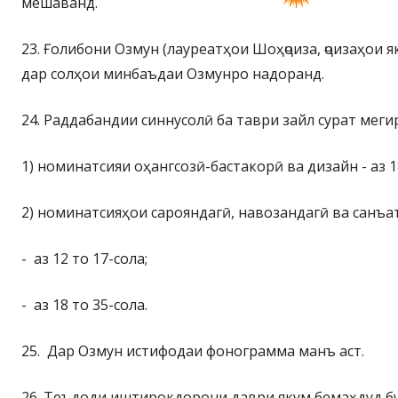
мешаванд.
23. Ғолибони Озмун (лауреатҳои Шоҳҷоиза, ҷоизаҳои 
дар солҳои минбаъдаи Озмунро надоранд.
24. Раддабандии синнусолӣ ба таври зайл сурат меги
1) номинатсияи оҳангсозӣ-бастакорӣ ва дизайн - аз 18
2) номинатсияҳои сарояндагӣ, навозандагӣ ва санъа
- аз 12 то 17-сола;
- аз 18 то 35-сола.
25. Дар Озмун истифодаи фонограмма манъ аст.
26. Теъдоди иштирокдорони даври якум бемаҳдуд бу