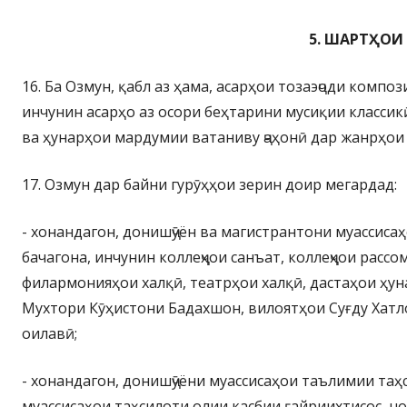
5. ШАРТҲОИ
16. Ба Озмун, қабл аз ҳама, асарҳои тозаэҷоди комп
инчунин асарҳо аз осори беҳтарини мусиқии классик
ва ҳунарҳои мардумии ватаниву ҷаҳонӣ дар жанрҳои
17. Озмун дар байни гурӯҳҳои зерин доир мегардад:
- хонандагон, донишҷӯён ва магистрантони муассиса
бачагона, инчунин коллеҷҳои санъат, коллеҷҳои расс
филармонияҳои халқӣ, театрҳои халқӣ, дастаҳои ҳу
Мухтори Кӯҳистони Бадахшон, вилоятҳои Суғду Хатл
оилавӣ;
- хонандагон, донишҷӯёни муассисаҳои таълимии таҳ
муассисаҳои таҳсилоти олии касбии ғайриихтисос, н