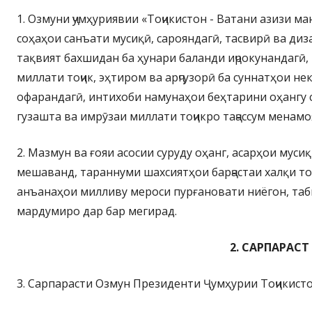
1. Озмуни ҷумҳуриявии «Тоҷикистон - Ватани азизи м
соҳаҳои санъати мусиқӣ, сарояндагӣ, тасвирӣ ва ди
тақвият бахшидан ба ҳунари баланди иҷрокунандагӣ,
миллати тоҷик, эҳтиром ва арҷгузорӣ ба суннатҳои не
офарандагӣ, интихоби намунаҳои беҳтарини оҳангу 
гузашта ва имрӯзаи миллати тоҷикро таҷассум менам
2. Мазмун ва ғояи асосии суруду оҳанг, асарҳои муси
мешаванд, тараннуми шахсиятҳои барҷастаи халқи тоҷ
анъанаҳои милливу мероси пурғановати ниёгон, таб
мардумиро дар бар мегирад.
2. САРПАРАС
3. Сарпарасти Озмун Президенти Ҷумҳурии Тоҷикист