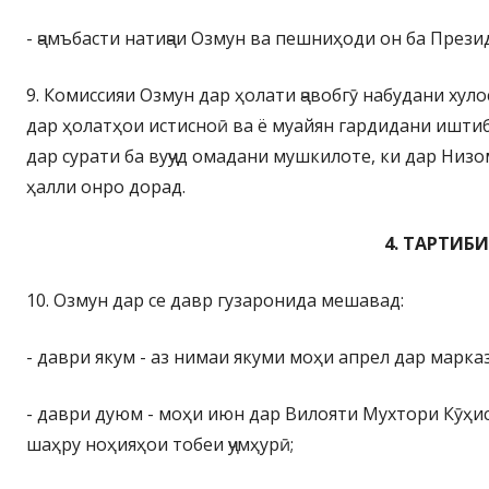
- ҷамъбасти натиҷаи Озмун ва пешниҳоди он ба През
9. Комиссияи Озмун дар ҳолати ҷавобгӯ набудани ху
дар ҳолатҳои истисноӣ ва ё муайян гардидани иштиб
дар сурати ба вуҷуд омадани мушкилоте, ки дар Ни
ҳалли онро дорад.
4. ТАРТИБ
10. Озмун дар се давр гузаронида мешавад:
- даври якум - аз нимаи якуми моҳи апрел дар марка
- даври дуюм - моҳи июн дар Вилояти Мухтори Кӯҳи
шаҳру ноҳияҳои тобеи ҷумҳурӣ;