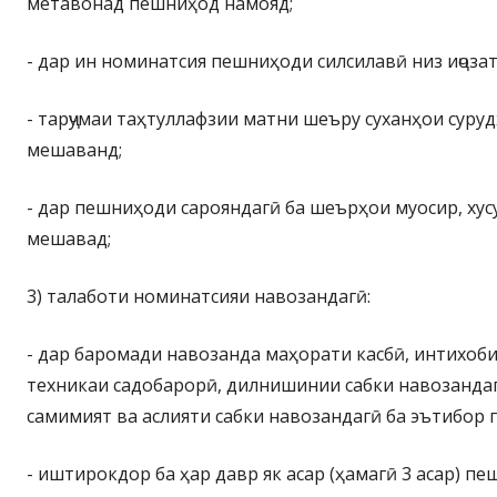
метавонад пешниҳод намояд;
- дар ин номинатсия пешниҳоди силсилавӣ низ иҷоза
- тарҷумаи таҳтуллафзии матни шеъру суханҳои суру
мешаванд;
- дар пешниҳоди сарояндагӣ ба шеърҳои муосир, ху
мешавад;
3) талаботи номинатсияи навозандагӣ:
- дар баромади навозанда маҳорати касбӣ, интихоби
техникаи садобарорӣ, дилнишинии сабки навозандагӣ
самимият ва аслияти сабки навозандагӣ ба эътибор
- иштирокдор ба ҳар давр як асар (ҳамагӣ 3 асар) п