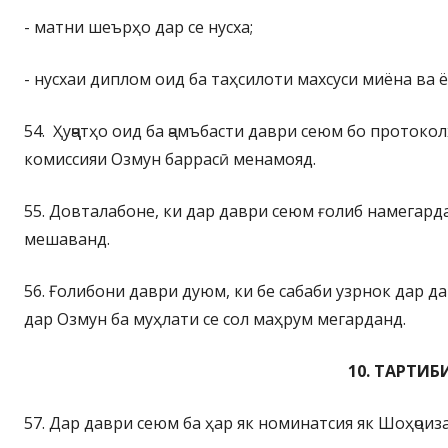
- матни шеърҳо дар се нусха;
- нусхаи диплом оид ба таҳсилоти махсуси миёна ва ё
54. Ҳуҷҷатҳо оид ба ҷамъбасти даври сеюм бо протоко
комиссияи Озмун баррасӣ менамояд.
55. Довталабоне, ки дар даври сеюм ғолиб намегар
мешаванд.
56. Ғолибони даври дуюм, ки бе сабаби узрнок дар 
дар Озмун ба муҳлати се сол маҳрум мегарданд.
10. ТАРТИ
57. Дар даври сеюм ба ҳар як номинатсия як Шоҳҷоиза