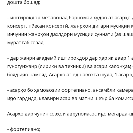
дошта бошад;
- иштирокдор метавонад барномаи худро аз асарҳо д
консерт, пйесаи консертӣ, жанрҳои дигари мусиқии 
инчунин жанрҳои дахлдори мусиқии суннатӣ (аз шаш
мураттаб созад;
- дар жанри академӣ иштирокдор дар ҳар як давр 1 
гуногунжанр (лирикӣ ва техникӣ) ва асари калонҳаҷм 
бояд иҷро намояд. Асарҳо аз ёд навохта шуда, 1 асар
- асарҳо бо ҳамовозии фортепиано, ансамбли камера
иҷро гардида, клавири асар ва матни шеър ба комис
Асарҳо дар чунин созҳои аврупоиасос иҷро мегарданд
- фортепиано;