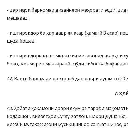
- дар иҷрои барномаи дизайнерӣ маҳорати эҷодӣ, дид
мешавад;
- иштирокдор ба ҳар давр як асар (ҳамагӣ 3 асар) п
шуда бошад;
- иштирокдори ин номинатсия метавонад асарҳои ху
бино, меъмории манзаравӣ, мӯди либос ва бофандаги
42. Вақти баромади довталаб дар даври дуюм то 20 
7. Ҳ
43. Ҳайати ҳакамони даври якум аз тарафи мақомот
Бадахшон, вилоятҳои Суғду Хатлон, шаҳри Душанбе,
ҳисоби мутахассисони мусиқишинос, санъатшинос, ра