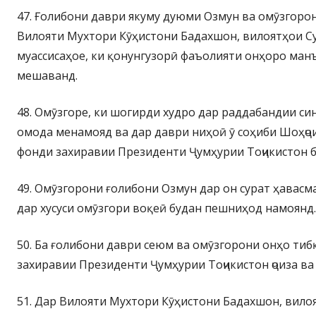
47. Ғолибони даври якуму дуюми Озмун ва омӯзгорон
Вилояти Мухтори Кӯҳистони Бадахшон, вилоятҳои Су
муассисаҳое, ки қонунгузорӣ фаъолияти онҳоро ман
мешаванд.
48. Омӯзгоре, ки шогирди худро дар раддабандии син
омода менамояд ва дар даври ниҳоӣ ӯ соҳиби Шоҳҷои
фонди захиравии Президенти Ҷумҳурии Тоҷикистон 
49. Омӯзгорони ғолибони Озмун дар он сурат ҳавасм
дар хусуси омӯзгори воқеӣ будан пешниҳод намоянд.
50. Ба ғолибони даври сеюм ва омӯзгорони онҳо ти
захиравии Президенти Ҷумҳурии Тоҷикистон ҷоиза в
51. Дар Вилояти Мухтори Кӯҳистони Бадахшон, вило