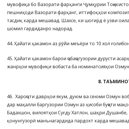
мувофиқа бо Вазорати фарҳанги Ҷумҳурии Тоҷикисто
пешниҳоди Вазорати фарҳанг, иттифоқҳои композито
тасдиқ карда мешавад. Шахсе, ки шогирд ё узви оил
шомил гардиданро надорад.
44. Ҳайати ҳакамон аз рӯйи меъёри то 10 хол ғолибо
45. Ҳайати ҳакамон барои ҷобаҷогузории дурусти ас
жанрҳои мувофиқи вобаста ба номинатсияҳои Озмун
8. ТАЪМИН
46. Хароҷоти даврҳои якум, дуюм ва сеюми Озмун во
дар маҳалли баргузории Озмун аз ҳисоби буҷети ма
Бадахшон, вилоятҳои Суғду Хатлон, шаҳри Душанбе,
қонунгузорӣ манънагардида пардохт карда мешавад