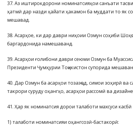
37. Аз иштирокдорони номинатсияҳои санъати тасвир
ҳатмӣ дар назди ҳайати ҳакамон ба муддати то як с
мешавад.
38. Асарҳое, ки дар даври ниҳоии Озмун соҳиби Шоҳҷ
баргардонида намешаванд.
39. Асарҳои ғолибони даври сеюми Озмун ба Муассис
Президенти Ҷумҳурии Тоҷикистон супорида мешаван
40. Дар Озмун ба асарҳои тозаэҷод, симои зоҳирӣ ва
такрори суруду оҳангҳо, асарҳои рассомӣ ва дизайн
41. Ҳар як номинатсия дорои талаботи махсуси касбӣ
1) талаботи номинатсияи оҳангсозӣ-бастакорӣ: