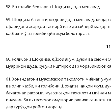
58. Ба ғолиби беҳтарин Шоҳҷоиза дода мешавад.
59. Шоҳҷоиза ба иштирокдоре дода мешавад, ки дар 
офаридани асарҳои тасвирӣ ва ё дизайнерӣ маҳорат
касбияти ӯ аз ғолиби ҷойи якум болотар аст.
1
60. Ғолибони Шоҳҷоиза, ҷойҳои якум, дуюм ва сеюми
муаррифӣ шуда, ҳуқуқи иштирок дар чорабиниҳои са
61. Хонандагони муассисаҳои таҳсилоти миёнаи умум
ва олии касбӣ, ки ғолибони Шоҳҷоиза, ҷойҳои якум, 
бачагонаи рассомӣ, муассисаҳои таҳсилоти миёнаи м
инчунин ба ихтисосҳои омӯзгории равияи санъати та
дар гурӯҳҳои ройгон доранд.