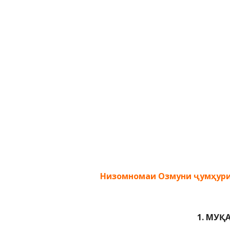
Низомномаи Озмуни ҷумҳурия
1. МУҚ