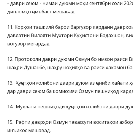
- даври сеюм - нимаи дуюми моҳи сентябри соли 202
дипломҳо ҷамъбаст мешавад.
11. Корҳои ташкилӣ барои баргузор кардани даврҳо
давлатии Вилояти Мухтори Кӯҳистони Бадахшон, вил
вогузор мегардад.
12. Протоколи даври дуюми Озмун бо имзои раиси В
шаҳри Душанбе, шаҳру ноҳияҳо ва раиси ҳакамон б
13. Ҳуҷҷатҳои ғолибони даври дуюм аз ҷониби ҳайат
дар даври сеюм ба комиссияи Озмун пешниҳод кард
14. Муҳлати пешниҳоди ҳуҷҷатҳои ғолибони даври ду
15. Рафти даврҳои Озмун тавассути воситаҳои ахбо
инъикос мешавад.