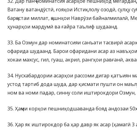
32. Дар панҷ номинатсия асарҳое пешниҳод мегарданд
Ватану ватандӯстӣ, ғояҳои Истиқлолу озодӣ, сулҳу с
барҷастаи миллат, ҷашнҳои Наврӯзи байналмилалӣ, Ме
ҳунарҳои мардумӣ ва ғайра таълиф шудаанд.
33. Ба Озмун дар номинатсияи санъати тасвирӣ асарҳ
офарида шудаанд. Барои офаридани асар аз навъҳои 
хокаи махсус, гил, гуаш, акрил, рангҳои равғанӣ, аква
34. Нусхабардории асарҳои рассоми дигар қатъиян м
устод тартиб дода шуда, дар қисмати пушти он маъл
ном ва номи падар, синну соли иштирокдори Озмун, н
35. Ҳаҷми корҳои пешниҳодшаванда бояд андозаи 50х60
36. Ҳар як иштирокдор ба ҳар давр як асар (ҳамагӣ 