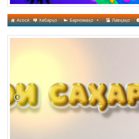
Асосӣ
Хабарҳо
Барномаҳо
Лавҳаҳо