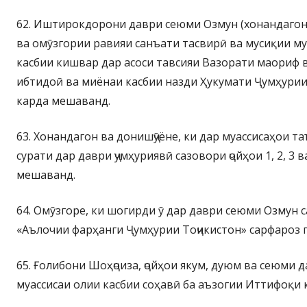
62. Иштирокдорони даври сеюми Озмун (хонандагони 
ва омӯзгории равияи санъати тасвирӣ ва мусиқии му
касбии кишвар дар асоси тавсияи Вазорати маориф в
ибтидоӣ ва миёнаи касбии назди Ҳукумати Ҷумҳурии 
карда мешаванд.
63. Хонандагон ва донишҷӯёне, ки дар муассисаҳои т
сурати дар даври ҷумҳуриявӣ сазовори ҷойҳои 1, 2, 3 
мешаванд.
64. Омӯзгоре, ки шогирди ӯ дар даври сеюми Озмун с
«Аълочии фарҳанги Ҷумҳурии Тоҷикистон» сарфароз 
65. Ғолибони Шоҳҷоиза, ҷойҳои якум, дуюм ва сеюми 
муассисаи олии касбии соҳавӣ ба аъзогии Иттифоқи