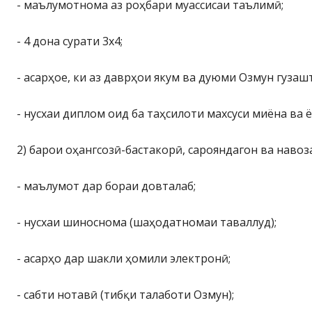
- маълумотнома аз роҳбари муассисаи таълимӣ;
- 4 дона сурати 3х4;
- асарҳое, ки аз даврҳои якум ва дуюми Озмун гузаш
- нусхаи диплом оид ба таҳсилоти махсуси миёна ва ё
2) барои оҳангсозӣ-бастакорӣ, сарояндагон ва навоз
- маълумот дар бораи довталаб;
- нусхаи шиноснома (шаҳодатномаи таваллуд);
- асарҳо дар шакли ҳомили электронӣ;
- сабти нотавӣ (тибқи талаботи Озмун);