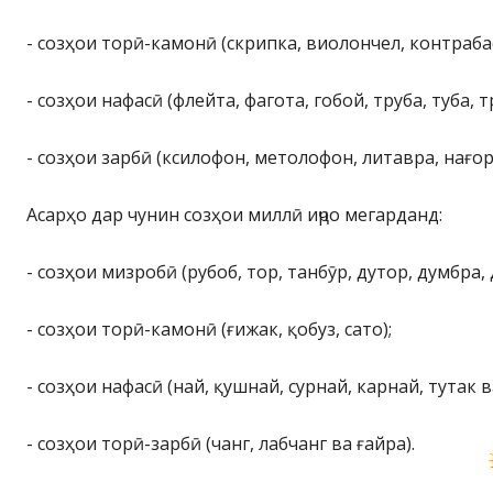
- созҳои торӣ-камонӣ (скрипка, виолончел, контрабас
- созҳои нафасӣ (флейта, фагота, гобой, труба, туба, 
- созҳои зарбӣ (ксилофон, метолофон, литавра, нағор
Асарҳо дар чунин созҳои миллӣ иҷро мегарданд:
- созҳои мизробӣ (рубоб, тор, танбӯр, дутор, думбра, 
- созҳои торӣ-камонӣ (ғижак, қобуз, сато);
- созҳои нафасӣ (най, қушнай, сурнай, карнай, тутак в
- созҳои торӣ-зарбӣ (чанг, лабчанг ва ғайра).