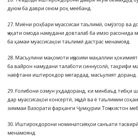
дуюм ба даври сеюм роҳ меёбанд.
27. Миёни роҳбари муассисаи таълимӣ, омӯзгор ва д
ҷиҳати омода намудани довталаб ба имзо расонида
ба ҳамаи муассисаҳои таълимӣ дастрас менамояд.
28. Масъулини мақомоти иҷроияи маҳаллии ҳокимия
ба вайрон намудани талаботи синнусолӣ, таҳрифи м
наёфтани иштирокдор мегардад, масъулият доранд.
29. Ғолибони озмун уҳдадоранд, ки минбаъд тибқи ш
дар муассисаҳои консертӣ, эҷодӣ ва ё таълимии соҳа
зиммаи Вазорати фарҳанги Ҷумҳурии Тоҷикистон ме
30. Иштирокдорони номинатсияҳои санъати тасвирӣ
менамоянд.