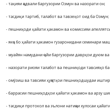
- таҳияи ҷадвали баргузории Озмун ва назорати он;
- тасдиқи тартиб, талабот ва тавзеҳот оид ба Озмун;
- пешниҳоди ҳайати ҳакамон ва комиссияи апеллятс
- якҷо бо ҳайати ҳакамон гузаронидани семинари ма
- муайян намудани ҷойи баргузории даврҳои дуюм ва
- назорати риояи талабот ва пешниҳоди тавсияҳо ба
- омӯзиш ва тавсияи ҳуҷҷатҳои пешниҳодшудаи ишти
- баррасии пешниҳодҳои ҳайати ҳакамон ва арзу ш
- тасдиқи протокол ва эълони натиҷаи хулосаи ҳайа