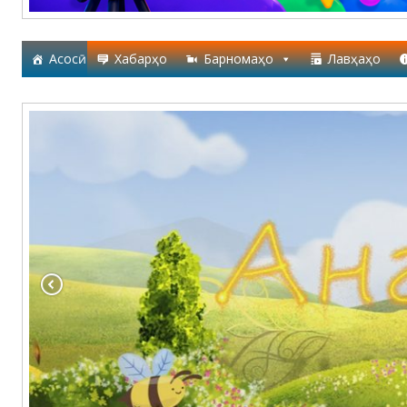
Асосӣ
Хабарҳо
Барномаҳо
Лавҳаҳо