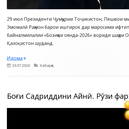
29 июл Президенти Ҷумҳурии Тоҷикистон, Пешвои ми
Эмомалӣ Раҳмон барои иштирок дар маросими ифтито
байналмилалии «Бозиҳои оянда-2026» вориди шаҳри О
Қазоқистон шуданд.
Идома
Опубликовано
Рубрики
29.07.2026
Хабарҳо
Боғи Садриддини Айнӣ. Рӯзи фар