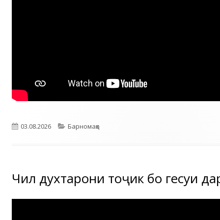
Опубликовано
Рубрики
03.08.2026
Барномаҳо
Чил духтарони тоҷик бо гесуи да