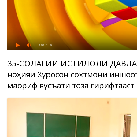
0:00
/ 0:00
35-СОЛАГИИ ИСТИҚЛОЛИ ДАВЛА
ноҳияи Хуросон сохтмони иншоо
маориф вусъати тоза гирифтааст