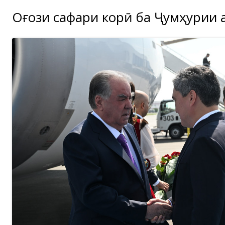
Оғози сафари корӣ ба Ҷумҳурии Қ