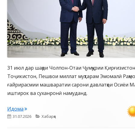
31 июл дар шаҳри Чолпон-Отаи Ҷумҳурии Қирғизисто
Тоҷикистон, Пешвои миллат муҳтарам Эмомалӣ Раҳм
ғайрирасмии машваратии сарони давлатҳои Осиёи М
иштирок ва суханронӣ намуданд.
Идома
Опубликовано
Рубрики
31.07.2026
Хабарҳо