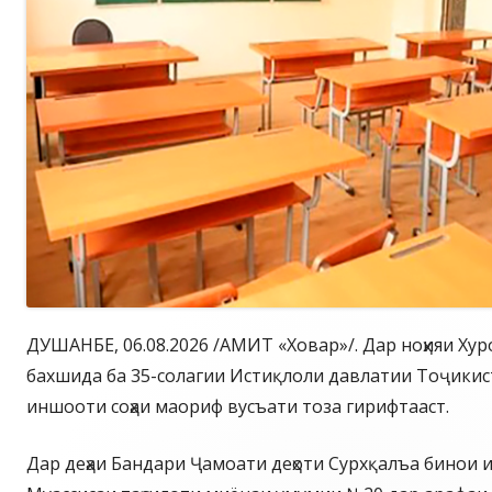
ДУШАНБЕ, 06.08.2026 /АМИТ «Ховар»/. Дар ноҳияи Ху
бахшида ба 35-солагии Истиқлоли давлатии Тоҷики
иншооти соҳаи маориф вусъати тоза гирифтааст.
Дар деҳаи Бандари Ҷамоати деҳоти Сурхқалъа бинои