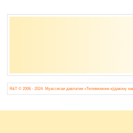
по
Содержимое
записям
подвала
R&T © 2006 - 2024. Муассисаи давлатии «Телевизиони кӯдакону на