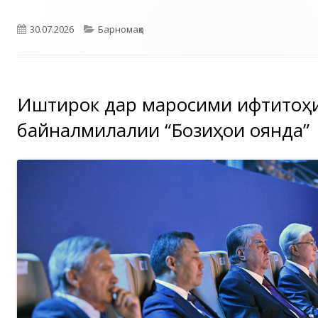
Опубликовано
Рубрики
30.07.2026
Барномаҳо
Иштирок дар маросими ифтитоҳ
байналмилалии “Бозиҳои оянда”