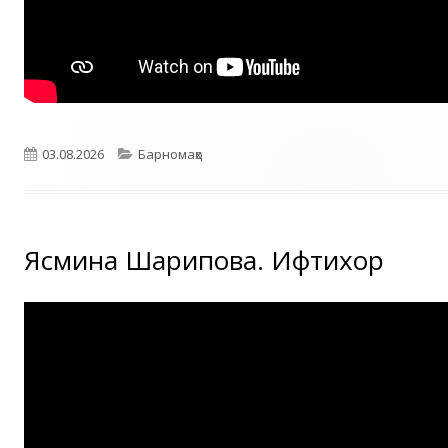
Опубликовано
Рубрики
03.08.2026
Барномаҳо
Ясмина Шарипова. Ифтихор