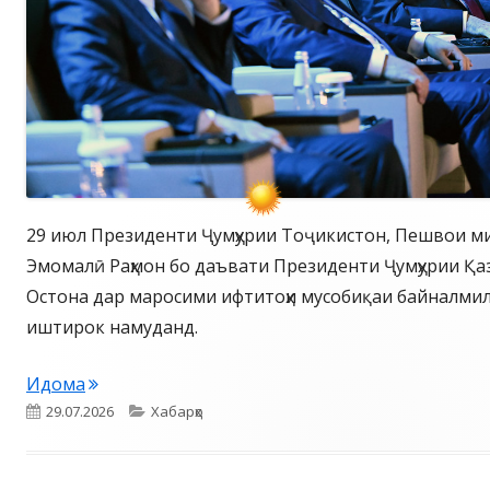
29 июл Президенти Ҷумҳурии Тоҷикистон, Пешвои ми
Эмомалӣ Раҳмон бо даъвати Президенти Ҷумҳурии Қа
Остона дар маросими ифтитоҳи мусобиқаи байналмил
иштирок намуданд.
Идома
Опубликовано
Рубрики
29.07.2026
Хабарҳо