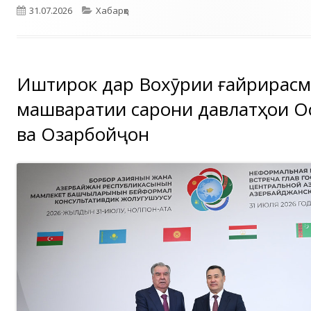
Опубликовано
Рубрики
31.07.2026
Хабарҳо
Иштирок дар Вохӯрии ғайрирас
машваратии сарони давлатҳои О
ва Озарбойҷон