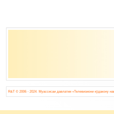
Содержимое
подвала
R&T © 2006 - 2024. Муассисаи давлатии «Телевизиони кӯдакону на