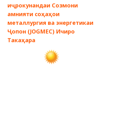
запись:
за
иҷрокунандаи Созмони
по
амнияти соҳаҳои
металлургия ва энергетикаи
записям
Ҷопон (JOGMEC) Ичиро
Такаҳара