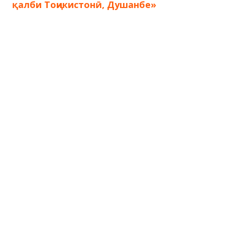
по
қалби Тоҷикистонӣ, Душанбе»
записям