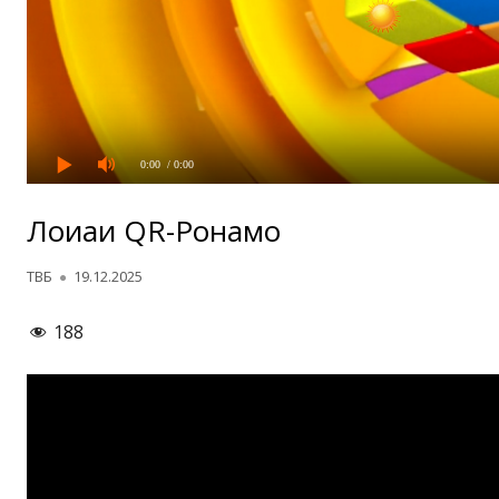
0:00
/ 0:00
Лоиҳаи QR-Роҳнамо
Автор
Опубликовано
ТВБ
19.12.2025
188