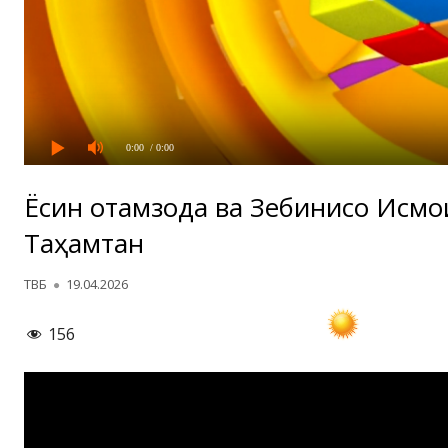
0:00
/ 0:00
Ёсин Ҳотамзода ва Зебинисо Исмо
Таҳамтан
Автор
Опубликовано
ТВБ
19.04.2026
156