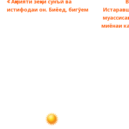
Предыдущая
С
Аҳмияти зеҳни сунъӣ ва
В
Навигация
запись:
з
истифодаи он. Биёед, бигӯем
Истарав
по
муассисаҳ
миёнаи к
записям