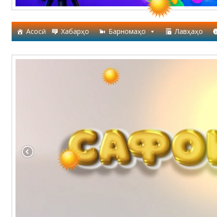
Асосӣ
Хабарҳо
Барномаҳо
Лавҳаҳо