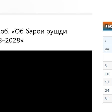
об. «Об барои рушди
8–2028»
‹
Дн
3
10
17
24
31