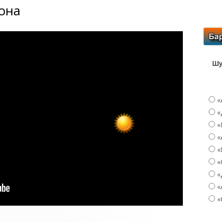
сона
Шу
«
«
«
«
«
«
«
«
«