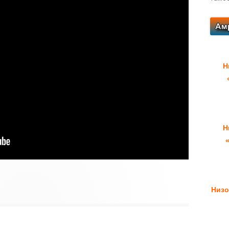
Н
Н
Низо