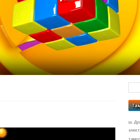
Гл
бо
ко
ш. Ду
элек
тамос