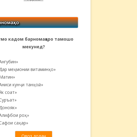
мо кадом барномаҳоро тамошо
мекунед?
Ангубин»
Дар меҳмонии витаминҳо»
Матин»
Аниси кунҷи танҳоӣ...»
Як соат»
Суръат»
Донояк»
Алифбои роҳ»
Сафои саҳар»