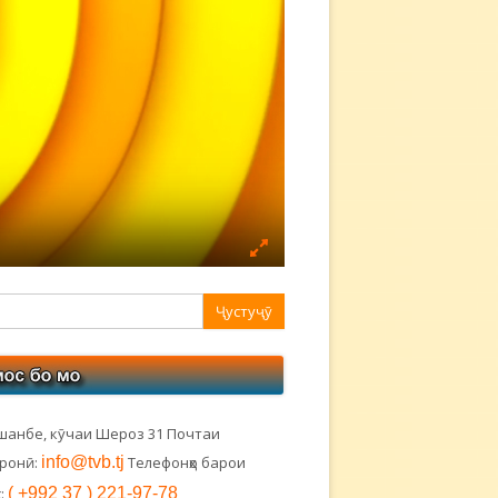
авная
ковая
лонка
шанбе, кӯчаи Шероз 31 Почтаи
тронӣ:
info@tvb.tj
Телефонҳо барои
:
( +992 37 ) 221-97-78