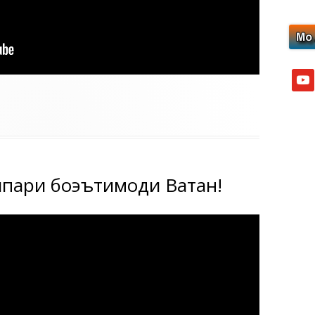
yout
ипари боэътимоди Ватан!