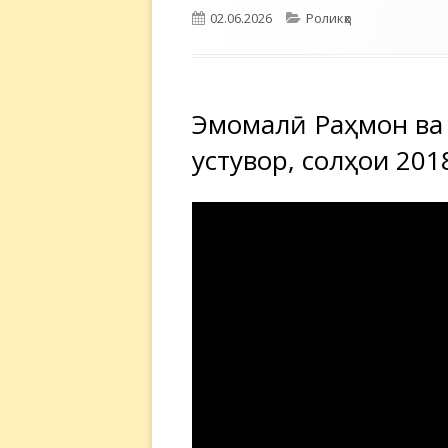
Опубликовано
Рубрики
02.06.2026
Роликҳо
Эмомалӣ Раҳмон ва 
устувор, солҳои 201