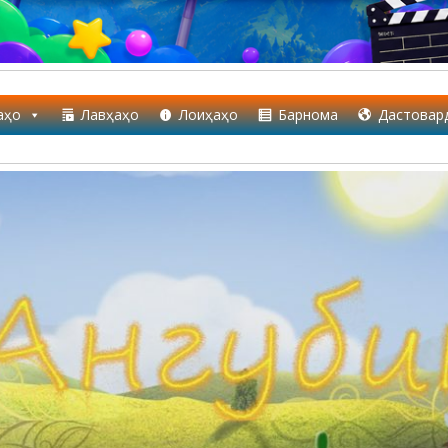
аҳо
Лавҳаҳо
Лоиҳаҳо
Барнома
Дастовар