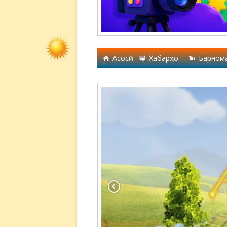
Асосӣ
Хабарҳо
Барном