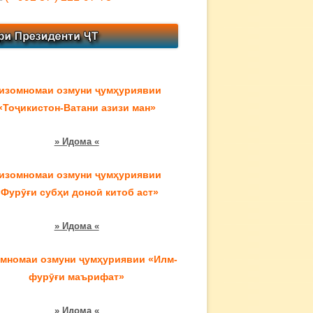
изомномаи озмуни ҷумҳуриявии
«Тоҷикистон-Ватани азизи ман»
» Идома «
изомномаи озмуни ҷумҳуриявии
«Фурӯғи субҳи доноӣ китоб аст»
» Идома «
мномаи озмуни ҷумҳуриявии «Илм-
фурӯғи маърифат»
» Идома «