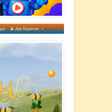
дҳо
Дар бораи мо