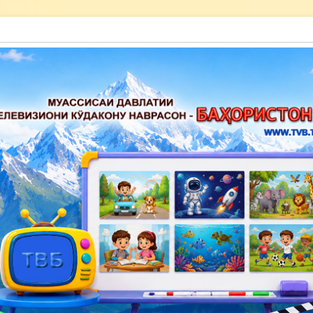
акону наврасон — Баҳористон»