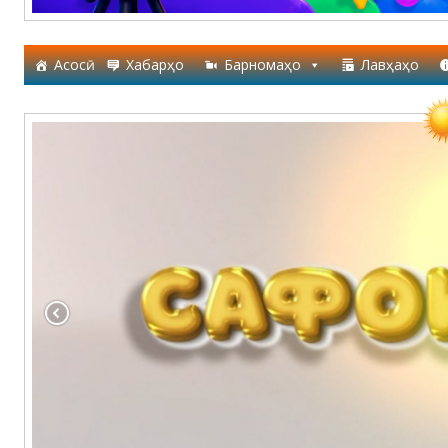
Асосӣ
Хабарҳо
Барномаҳо
Лавҳаҳо