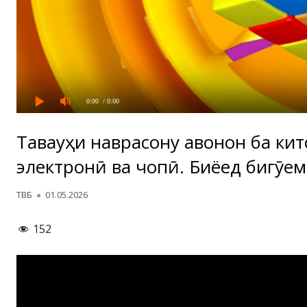
0:00
/ 0:00
Таваҷҷуҳи наврасону ҷавонон ба ки
электронӣ ва чопӣ. Биёед бигӯем
Автор
Опубликовано
ТВБ
01.05.2026
152