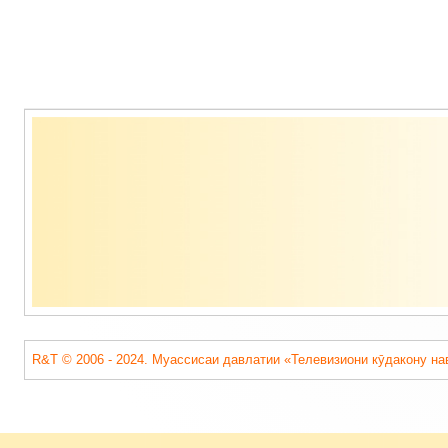
Содержимое
подвала
R&T © 2006 - 2024. Муассисаи давлатии «Телевизиони кӯдакону на