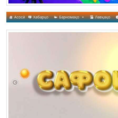
Асосӣ
Хабарҳо
Барномаҳо
Лавҳаҳо