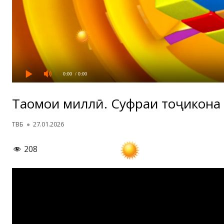
0:00
/ 0:00
Таомҳои миллӣ. Суфраи тоҷикона
Автор
Опубликовано
ТВБ
27.01.2026
208