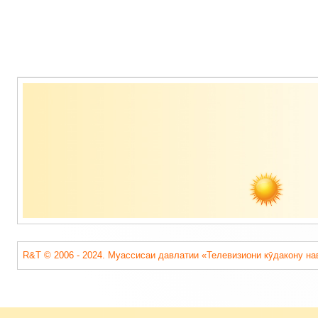
Содержимое
подвала
R&T © 2006 - 2024. Муассисаи давлатии «Телевизиони кӯдакону на