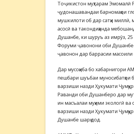
Тоҷикистон муҳтарам Эмомалӣ Р
ҷудонашавандаи барномаҳои гло
мушкилоти об дар сатҳи миллӣ, 
асосӣ ва такондиҳанда мебошан
Душанбе, ки шуруъ аз имрӯз, 25
Форуми ҷавонони оби Душанбе-2
ҷавонон дар баррасии масоили 
Дар мусоҳиба бо хабарнигори А
пешбари шуъбаи муносибатҳои 
варзиши назди Ҳукумати Ҷумҳу
Раванди оби Душанберо дар мут
ин масъалаи муҳими экологӣ ва
варзиши назди Ҳукумати Ҷумҳу
Душанбе шарҳ дод.