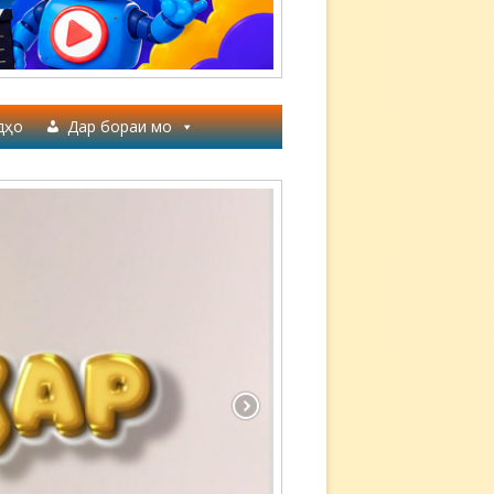
дҳо
Дар бораи мо