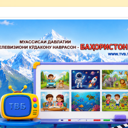
акону наврасон — Баҳористон»