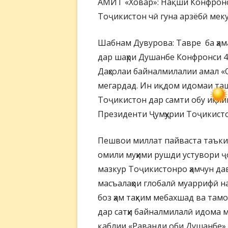
АМИТ «Ховар»: Нақши Конфрон
Тоҷикистон чӣ гуна арзёбӣ мек
Шабнам Дувурова: Тавре ба ҳама
дар шаҳри Душанбе Конфронси 4
Даҳсолаи байналмилалии амал «О
мегардад. Ин иқдом идомаи таш
Тоҷикистон дар самти обу иқли
Президенти Ҷумҳурии Тоҷикисто
Пешвои миллат пайваста таъкид
омили муҳими рушди устувори ҷ
мазкур Тоҷикистонро ҳамчун д
масъалаҳои глобалӣ муаррифӣ н
боз ҳам таҳким мебахшад ва та
дар сатҳи байналмилалӣ идома м
қаблии «Раванди оби Душанбе» (