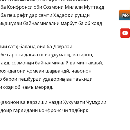
 ба Конфронси оби Созмони Милали Муттаҳид
н ба пешрафт дар самти Ҳадафҳои рушди
фиқашудаи байналмилалии марбут ба об хоҳад
yout
и сатҳи баланд оид ба Даҳсолаи
 сарони давлатҳо ва ҳукуматҳо, вазирон,
аҳид, созмонҳои байналмилалӣ ва минтақавӣ,
мояндагони ҷомеаи шаҳрвандӣ, ҷавонон,
о барои пешбурди уҳдадориҳо ва таъкиди
и соҳаи об ҷамъ меорад.
ҷавонон ва варзиши назди Ҳукумати Ҷумҳурии
 доир гардидани конфронс чӣ тадбирҳо