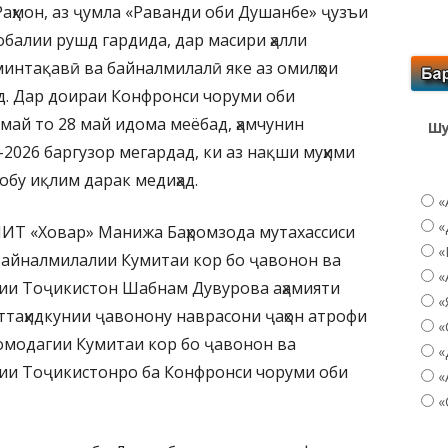
аҳмон, аз ҷумла «Раванди оби Душанбе» ҷузъи
балии рушд гардида, дар масири ҳалли
минтақавӣ ва байналмилалӣ яке аз омилҳои
д. Дар доираи Конфронси чоруми оби
 май то 28 май идома меёбад, ҳамчунин
Шу
026 баргузор мегардад, ки аз нақши муҳими
обу иқлим дарак медиҳад.
«
«
МИТ «Ховар» Манижа Баҳромзода мутахассиси
«
байналмилалии Кумитаи кор бо ҷавонон ва
«
рии Тоҷикистон Шабнам Дувурова аҳамияти
«
таҳидкунии ҷавонону наврасони ҷаҳон атрофи
«
 омодагии Кумитаи кор бо ҷавонон ва
«
рии Тоҷикистонро ба Конфронси чоруми оби
«
«