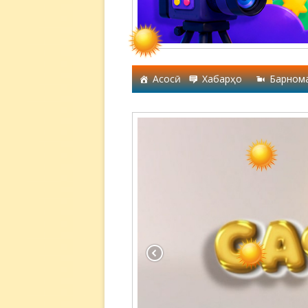
Асосӣ
Хабарҳо
Барном