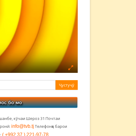
авная
ковая
лонка
шанбе, кӯчаи Шероз 31 Почтаи
тронӣ:
info@tvb.tj
Телефонҳо барои
:
( +992 37 ) 221-97-78