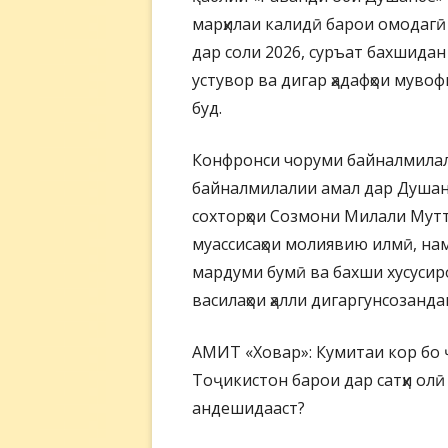
марҳилаи калидӣ барои омодагӣ
дар соли 2026, суръат бахшида
устувор ва дигар ҳадафҳои муво
буд.
Конфронси чоруми байналмилали
байналмилалии амал дар Душанбе
сохторҳои Созмони Милали Мутт
муассисаҳои молиявию илмӣ, на
мардуми бумӣ ва бахши хусусир
василаҳои ҳалли дигаргунсозанда
АМИТ «Ховар»: Кумитаи кор бо 
Тоҷикистон барои дар сатҳи олӣ
андешидааст?