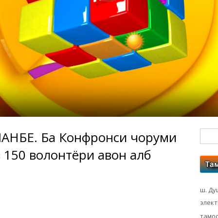
НБЕ. Ба Конфронси чоруми
Гл
150 волонтёри ҷавон ҷалб
бо
ко
ш. Ду
элек
тамос