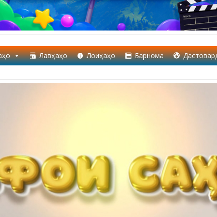
аҳо
Лавҳаҳо
Лоиҳаҳо
Барнома
Дастовар