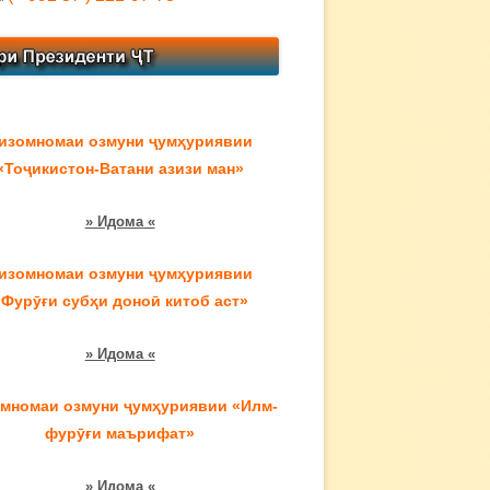
изомномаи озмуни ҷумҳуриявии
«Тоҷикистон-Ватани азизи ман»
» Идома «
изомномаи озмуни ҷумҳуриявии
«Фурӯғи субҳи доноӣ китоб аст»
» Идома «
мномаи озмуни ҷумҳуриявии «Илм-
фурӯғи маърифат»
» Идома «