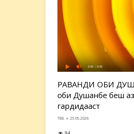
0:00
/ 0:00
РАВАНДИ ОБИ ДУША
оби Душанбе беш аз 
гардидааст
Автор
Опубликовано
ТВБ
25.05.2026
94