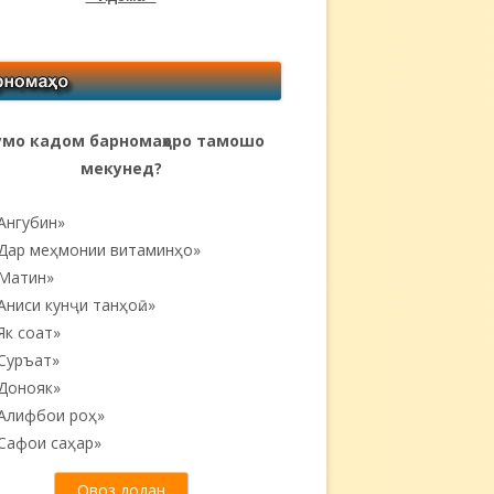
мо кадом барномаҳоро тамошо
мекунед?
Ангубин»
Дар меҳмонии витаминҳо»
Матин»
Аниси кунҷи танҳоӣ...»
Як соат»
Суръат»
Донояк»
Алифбои роҳ»
Сафои саҳар»