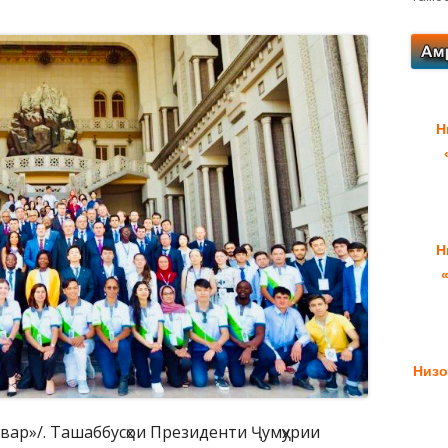
Н
Н
Низо
вар»/. Ташаббусҳои Президенти Ҷумҳурии