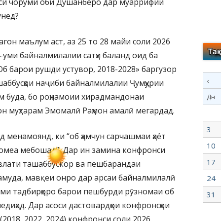
си чоруми оби Душанберо дар муаррифии
унед?
гон маълум аст, аз 25 то 28 майи соли 2026
-уми байналмилалии сатҳи баланд оид ба
б барои рушди устувор, 2018-2028» баргузор
‹
аббусҳои наҷиби байналмилалии Ҷумҳурии
м буда, бо роҳнамоии хирадмандонаи
Дн
н муҳтарам Эмомалӣ Раҳмон амалӣ мегардад.
3
 менамоянд, ки “об ҳамчун сарчашмаи ҳаёт
10
омеа мебошад”. Дар ин замина конфронси
17
авлати ташаббускор ва пешбарандаи
амуда, мавқеи онро дар арсаи байналмилалӣ
24
моми тадбирҳоро барои пешбурди рӯзномаи об
31
едиҳад. Дар асоси дастовардҳои конфронсҳои
2018, 2022, 2024) конфронси соли 2026