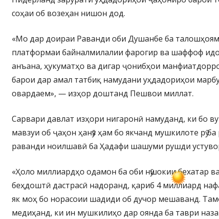
соҳаи об возеҳан нишон дод.
«Мо дар доираи Раванди оби Душанбе ба талошҳоям
платформаи байналмилалии фарогир ва шаффоф идома
анъана, ҳукуматҳо ва дигар ҷонибҳои манфиатдорро
барои дар амал татбиқ намудани уҳдадориҳои марбу
овардаем», — изҳор доштанд Пешвои миллат.
Сарвари давлат изҳори нигаронӣ намуданд, ки бо в
мавзуи об ҷаҳон ҳанӯз ҳам бо якчанд мушкилоте рӯ ба 
раванди ноилшавӣ ба Ҳадафи шашуми рушди устуво
«Ҳоло миллиардҳо одамон ба оби нӯшокии бехатар в
беҳдоштӣ дастрасӣ надоранд, қариб 4 миллиард нафа
як моҳ бо норасоии шадиди об дучор мешаванд. Та
медиҳанд, ки ин мушкилиҳо дар оянда ба таври наз