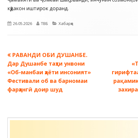
кӯдакон иштирок доранд.
Опубликовано
Автор
Рубрики
26.05.2026
ТВБ
Хабарҳо
Предыдущая
РАВАНДИ ОБИ ДУШАНБЕ.
Навигация
запись:
Дар Душанбе таҳти унвони
«
по
«Об-манбаи ҳаёти инсоният»
гирифтаа
Фестивали об ва барномаи
рақамик
записям
фарҳангӣ доир шуд
захира
Содержимое
подвала