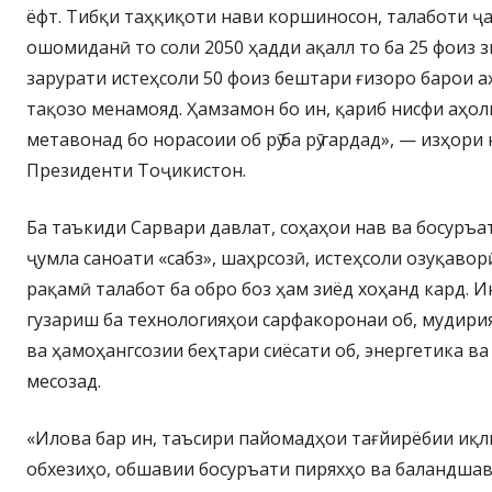
ёфт. Тибқи таҳқиқоти нави коршиносон, талаботи ҷа
ошомиданӣ то соли 2050 ҳадди ақалл то ба 25 фоиз 
зарурати истеҳсоли 50 фоиз бештари ғизоро барои а
тақозо менамояд. Ҳамзамон бо ин, қариб нисфи аҳ
метавонад бо норасоии об рӯ ба рӯ гардад», — изҳор
Президенти Тоҷикистон.
Ба таъкиди Сарвари давлат, соҳаҳои нав ва босуръа
ҷумла саноати «сабз», шаҳрсозӣ, истеҳсоли озуқаво
рақамӣ талабот ба обро боз ҳам зиёд хоҳанд кард. 
гузариш ба технологияҳои сарфакоронаи об, мудири
ва ҳамоҳангсозии беҳтари сиёсати об, энергетика в
месозад.
«Илова бар ин, таъсири пайомадҳои тағйирёбии иқли
обхезиҳо, обшавии босуръати пиряхҳо ва баландшав