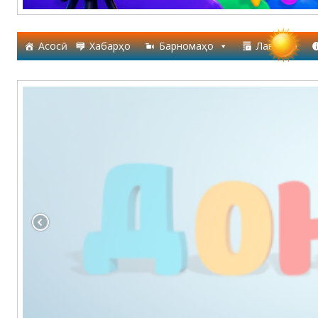
Асосӣ
Хабарҳо
Барномаҳо
Лавҳаҳо