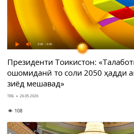
0:00
/ 0:00
Президенти Тоҷикистон: «Талаботи
ошомиданӣ то соли 2050 ҳадди а
зиёд мешавад»
Автор
Опубликовано
ТВБ
26.05.2026
108