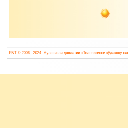
R&T © 2006 - 2024. Муассисаи давлатии «Телевизиони кӯдакону на