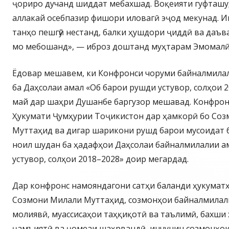
ҷориро дучанд шиддат мебахшад. Воқеияти гуфташу
аллакай осебпазир фишори иловагӣ эҷод мекунад. 
танҳо пешгӯӣ нестанд, балки ҳушдори ҷиддӣ ва даъва
мо мебошанд», — иброз доштанд муҳтарам Эмомалӣ
Ёдовар мешавем, ки Конфронси чоруми байналмилал
ба Даҳсолаи амал «Об барои рушди устувор, солҳои 2
май дар шаҳри Душанбе баргузор мешавад. Конфрон
Ҳукумати Ҷумҳурии Тоҷикистон дар ҳамкорӣ бо Со
Муттаҳид ва дигар шарикони рушд барои мусоидат 
ноил шудан ба ҳадафҳои Даҳсолаи байналмилалии а
устувор, солҳои 2018–2028» доир мегардад.
Дар конфронс намояндагони сатҳи баланди ҳукумат
Созмони Милали Муттаҳид, созмонҳои байналмилал
молиявӣ, муассисаҳои таҳқиқотӣ ва таълимӣ, бахши 
ҷамъиятӣ ва ҷомеаи шаҳрвандӣ, инчунин созмонҳои