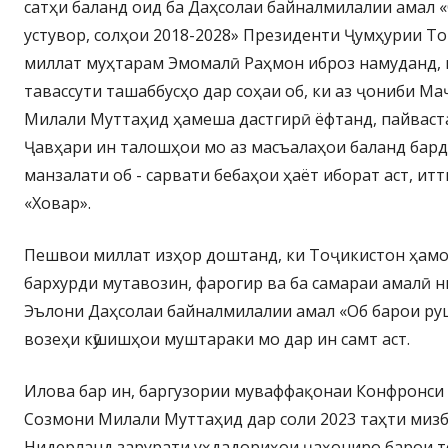
сатҳи баланд оид ба Даҳсолаи байналмилалии амал 
устувор, солҳои 2018-2028» Президенти Ҷумҳурии Т
миллат муҳтарам Эмомалӣ Раҳмон иброз намуданд,
тавассути ташаббусҳо дар соҳаи об, ки аз ҷониби 
Милали Муттаҳид ҳамеша дастгирӣ ёфтанд, пайваст
Ҷавҳари ин талошҳои мо аз масъалаҳои баланд бар
манзалати об - сарвати бебаҳои ҳаёт иборат аст, и
«Ховар».
Пешвои миллат изҳор доштанд, ки Тоҷикистон ҳам
бархурди мутавозин, фарогир ва ба самараи амалӣ 
Эълони Даҳсолаи байналмилалии амал «Об барои ру
возеҳи кӯшишҳои муштараки мо дар ин самт аст.
Илова бар ин, баргузории муваффақонаи Конфронси
Созмони Милали Муттаҳид дар соли 2023 таҳти миз
Нидерланд зарурати уҳдадориҳои ҷаҳониро барои т