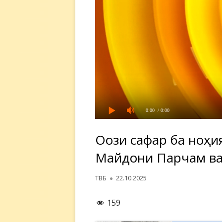
0:00
/ 0:00
Оғози сафар ба ноҳи
Майдони Парчам ва
Автор
Опубликовано
ТВБ
22.10.2025
159