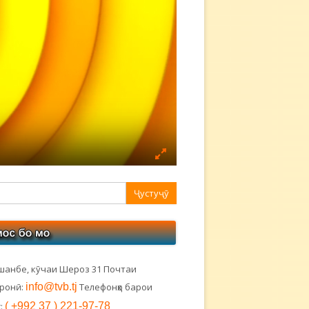
авная
ковая
лонка
шанбе, кӯчаи Шероз 31 Почтаи
тронӣ:
info@tvb.tj
Телефонҳо барои
:
( +992 37 ) 221-97-78