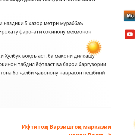
и наздики 5 ҳазор метри мураббаъ
тироҳату фароғати сокинону меҳмонон
yout
и Ҳулбук воқеъ аст, ба макони дилкашу
кинон табдил ёфтааст ва барои баргузории
стона бо ҷалби ҷавонону наврасон пешбинӣ
Следующая
Ифтитоҳи Варзишгоҳи марказии
запись: