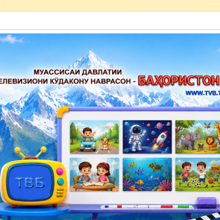
акону наврасон — Баҳористон»