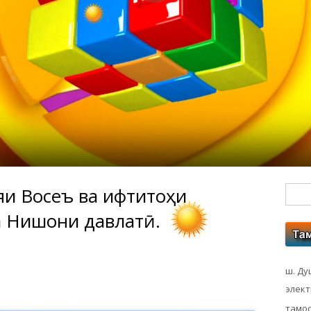
яи Восеъ ва ифтитоҳи
Гл
 Нишони давлатӣ.
бо
ко
ш. Ду
элек
тамос