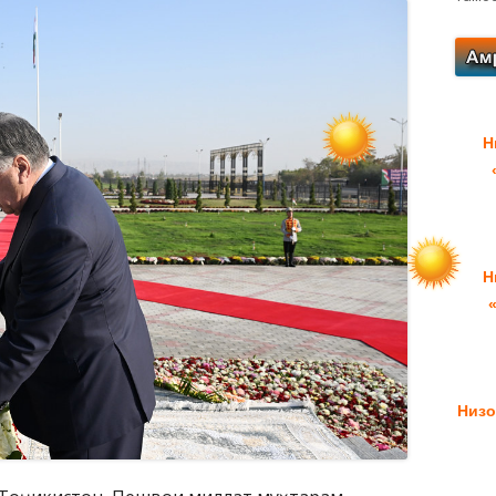
Н
Н
Низо