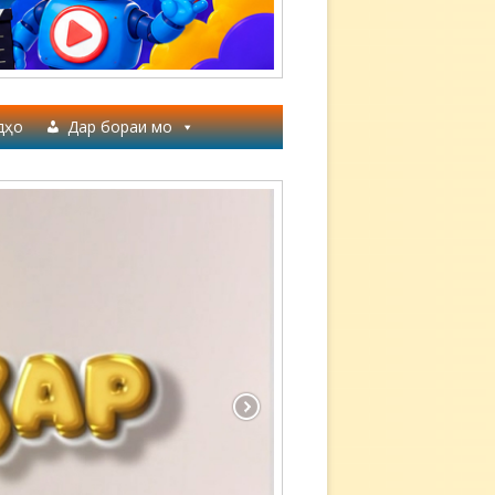
дҳо
Дар бораи мо