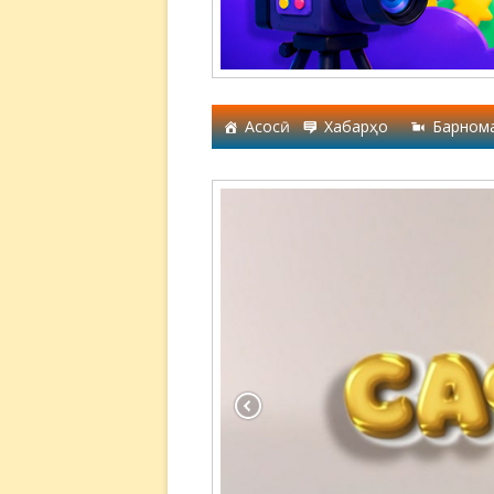
Асосӣ
Хабарҳо
Барном