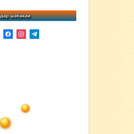
ube
facebook
instagram
telegram