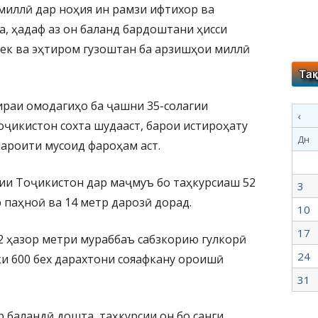
миллӣ дар ноҳия ин рамзи ифтихор ва
а, ҳадаф аз он баланд бардоштани ҳисси
ек ва эҳтиром гузоштан ба арзишҳои миллӣ
ираи омодагиҳо ба ҷашни 35-солагии
‹
оҷикистон сохта шудааст, барои истироҳату
Дн
ароити мусоид фароҳам аст.
ии Тоҷикистон дар маҷмуъ бо таҳкурсиаш 52
3
 паҳноӣ ва 14 метр дарозӣ дорад.
10
17
2 ҳазор метри мураббаъ сабзкорию гулкорӣ
24
ки 600 бех дарахтони сояафкану ороишӣ
31
 баландӣ дошта, таҳкурсии он бо санги