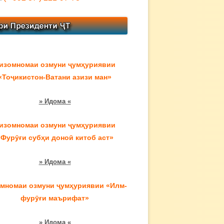
изомномаи озмуни ҷумҳуриявии
«Тоҷикистон-Ватани азизи ман»
» Идома «
изомномаи озмуни ҷумҳуриявии
«Фурӯғи субҳи доноӣ китоб аст»
» Идома «
мномаи озмуни ҷумҳуриявии «Илм-
фурӯғи маърифат»
» Идома «