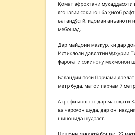
Қомат афрохтани муқаддасоти 
ягонагии сокинон ба ҳисоб рафт
ватандӯстӣ, идомаи анъаноти н
мебошад.
Дар майдони мазкур, ки дар до
Истиқлоли давлатии Ҷумҳурии Т
фароғати сокинону меҳмонон ш
Баландии пояи Парчами давлат
метр буда, матои парчам 7 метр
Атрофи иншоот дар масоҳати 3
ва чароғон шуда, дар он назди
шинонида шудааст.
Нишони давлатӣ бошад, 22 метр