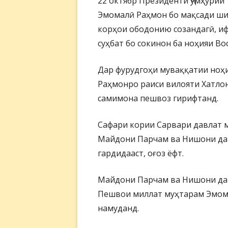
22 октябр Президенти Ҷумҳури
Эмомалӣ Раҳмон бо мақсади ши
корҳои ободонию созандагӣ, и
суҳбат бо сокинон ба ноҳияи В
Дар фурудгоҳи муваққатии ноҳ
Раҳмонро раиси вилояти Хатлон
самимона пешвоз гирифтанд.
Сафари кории Сарвари давлат 
Майдони Парчам ва Нишони давл
гардидааст, оғоз ёфт.
Майдони Парчам ва Нишони дав
Пешвои миллат муҳтарам Эмом
намуданд.