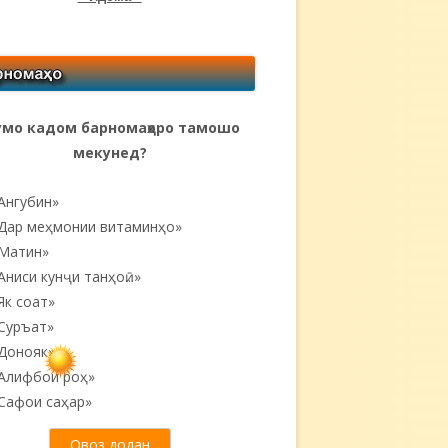
мо кадом барномаҳоро тамошо
мекунед?
Ангубин»
Дар меҳмонии витаминҳо»
Матин»
Аниси кунҷи танҳоӣ...»
Як соат»
Суръат»
Донояк»
Алифбои роҳ»
Сафои саҳар»