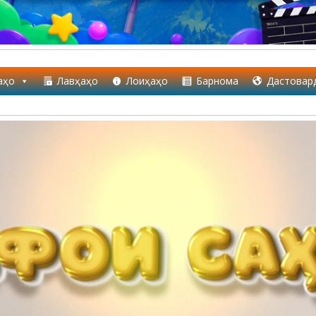
аҳо
Лавҳаҳо
Лоиҳаҳо
Барнома
Дастовар