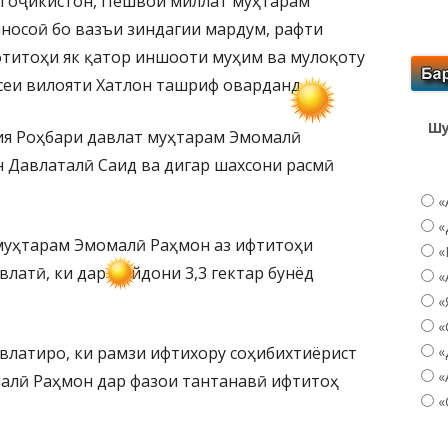
и Тоҷикистон, Пешвои миллат муҳтарам
носоӣ бо вазъи зиндагии мардум, рафти
фтитоҳи як қатор иншооти муҳим ва мулоқоту
осеи вилояти Хатлон ташриф оварданд.
Шу
ия Роҳбари давлат муҳтарам Эмомалӣ
 Давлаталӣ Саид ва дигар шахсони расмӣ
«
«
муҳтарам Эмомалӣ Раҳмон аз ифтитоҳи
«
атӣ, ки дар майдони 3,3 гектар бунёд
«
«
«
латиро, ки рамзи ифтихору соҳибихтиёрист
«
«
алӣ Раҳмон дар фазои тантанавӣ ифтитоҳ
«