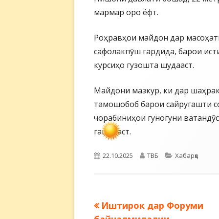
мармар оро ёфт.
Роҳравҳои майдон дар масоҳат
сафолакпӯш гардида, барои ис
курсиҳо гузошта шудааст.
Майдони мазкур, ки дар шаҳрак
тамошобоб барои сайругашти со
чорабиниҳои гуногуни ватандӯ
гаштааст.
Опубликовано
Автор
Рубрики
22.10.2025
ТВБ
Хабарҳо
Предыдущая
Иштирок дар Форуми
Навигация
запись: