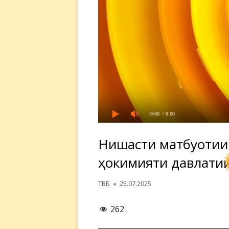
0:00
/ 0:00
Нишасти матбуотии
ҳокимияти давлатии
Автор
Опубликовано
ТВБ
25.07.2025
262