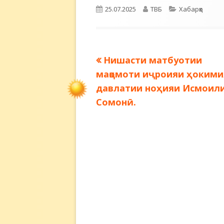
Опубликовано
Автор
Рубрики
25.07.2025
ТВБ
Хабарҳо
Предыдущая
Нишасти матбуотии
Навигация
запись:
мақомоти иҷроияи ҳокими
по
давлатии ноҳияи Исмоил
Сомонӣ.
записям