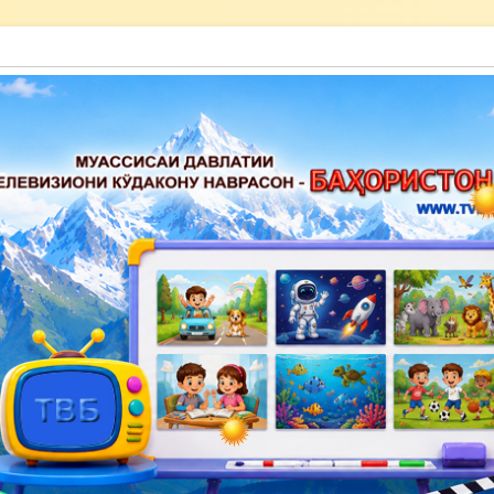
акону наврасон — Баҳористон»