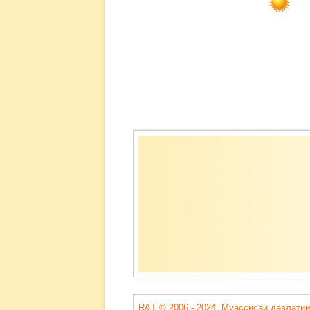
Содержимое
подвала
R&T © 2006 - 2024. Муассисаи давлатии