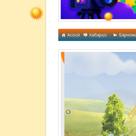
Асосӣ
Хабарҳо
Барном