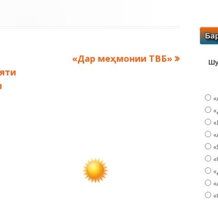
Следующая
«Дар меҳмонии ТВБ»
Шу
запись:
яти
и
«
«
«
«
«
«
«
«
«