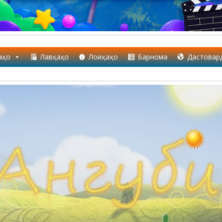
аҳо
Лавҳаҳо
Лоиҳаҳо
Барнома
Дастовар