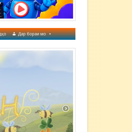
дҳо
Дар бораи мо