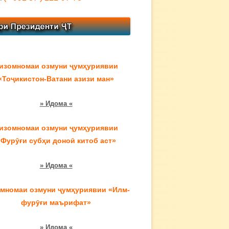
изомномаи озмуни ҷумҳуриявии
«Тоҷикистон-Ватани азизи ман»
» Идома «
изомномаи озмуни ҷумҳуриявии
«Фурӯғи субҳи доноӣ китоб аст»
» Идома «
мномаи озмуни ҷумҳуриявии «Илм-
фурӯғи маърифат»
» Идома «