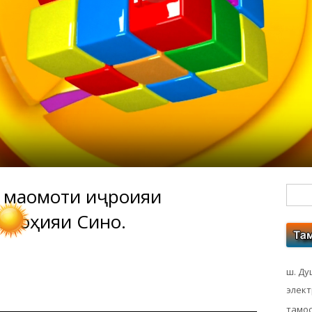
 мақомоти иҷроияи
Гл
 ноҳияи Сино.
бо
ко
ш. Ду
элек
тамос