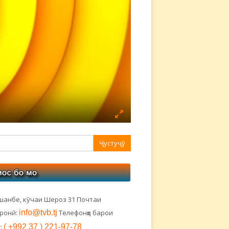
авная
ковая
лонка
шанбе, кӯчаи Шероз 31 Почтаи
тронӣ:
info@tvb.tj
Телефонҳо барои
:
( +992 37 ) 221-97-78