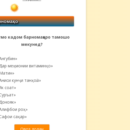
мо кадом барномаҳоро тамошо
мекунед?
Ангубин»
Дар меҳмонии витаминҳо»
Матин»
Аниси кунҷи танҳоӣ...»
Як соат»
Суръат»
Донояк»
Алифбои роҳ»
Сафои саҳар»