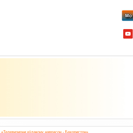
yout
 «Телевизиони кӯдакону наврасон - Баҳористон».