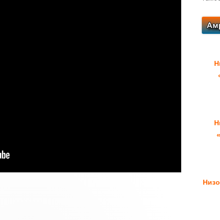
Н
Н
Низо