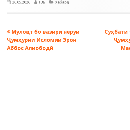
Опубликовано
Автор
Рубрики
26.05.2026
ТВБ
Хабарҳо
Предыдущая
Следующ
Мулоқот бо вазири неруи
Суҳбати 
Навигация
запись:
запись:
Ҷумҳурии Исломии Эрон
Ҷумҳ
по
Аббос Алиободӣ
Ма
записям