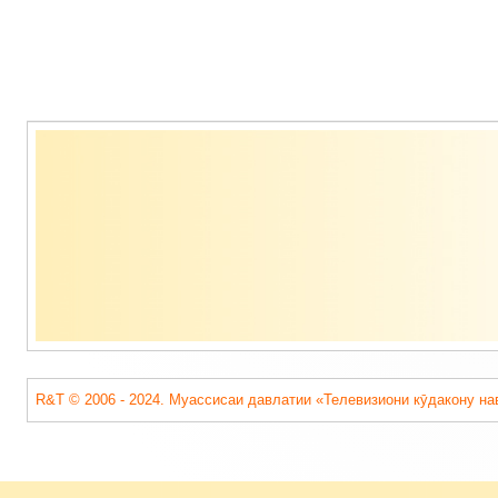
Содержимое
подвала
R&T © 2006 - 2024. Муассисаи давлатии «Телевизиони кӯдакону на