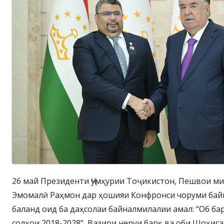
26 май Президенти Ҷумҳурии Тоҷикистон, Пешвои м
Эмомалӣ Раҳмон дар ҳошияи Конфронси чоруми бай
баланд оид ба даҳсолаи байналмилалии амал: “Об ба
солҳои 2018-2028” Вазири неруи барқ ва оби Шоҳиг