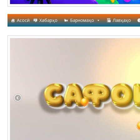
Асосӣ
Хабарҳо
Барномаҳо
Лавҳаҳо