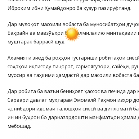
Иброҳим ибни Ҳумайдонро ба ҳузур пазируфтанд.
Дар мулоқот масоили вобаста ба муносибатҳои дуҷ
Баҳрайн ва мавзӯъҳои байналмилалию минтақавии 
муштарак баррасӣ шуд.
Аҳамияти зиёд ба роҳҳои густариши робитаҳои сиёс
соҳаҳои иқтисоду тиҷорат, сармоягузорӣ, сайёҳӣ, р
муосир ва таҳкими ҳамдастӣ дар масоили вобаста ба
Дар робита ба вазъи бениҳоят ҳассос ва печида дар
Сарвари давлат муҳтарам Эмомалӣ Раҳмон изҳор до
ҷонибдори идомаи талошҳои сиёсӣ ва дипломатӣ ба
ин ин буҳрон бо дарназардошти манфиатҳои ҳамаи 
мебошад.