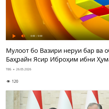
0:00
/ 0:00
Мулоқот бо Вазири неруи барқ ва
Баҳрайн Ясир Иброҳим ибни Ҳу
Автор
Опубликовано
ТВБ
26.05.2026
120