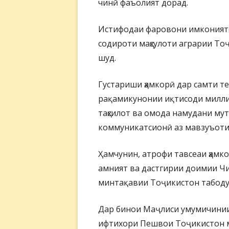
чинӣ фаъолият дорад.
Истифодаи фаровони имкониятҳо 
содироти маҳсулоти аграрии То
шуд.
Густариши ҳамкорӣ дар самти т
рақамикунонии иқтисоди миллии
таҳсилот ва омода намудани му
коммуникатсионӣ аз мавзуъоти д
Ҳамчунин, атрофи тавсеаи ҳамк
амният ва дастгирии доимии Чи
минтақавии Тоҷикистон табоду
Дар бинои Маҷлиси умумичинии 
ифтихори Пешвои Тоҷикистон м