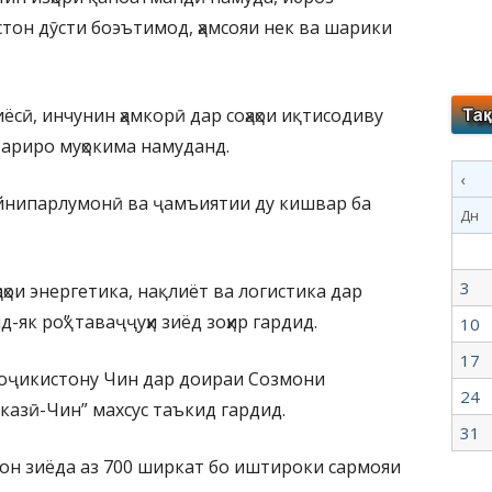
тон дӯсти боэътимод, ҳамсояи нек ва шарики
ёсӣ, инчунин ҳамкорӣ дар соҳаҳои иқтисодиву
тариро муҳокима намуданд.
‹
айнипарлумонӣ ва ҷамъиятии ду кишвар ба
Дн
3
ҳаҳои энергетика, нақлиёт ва логистика дар
як роҳ” таваҷҷуҳи зиёд зоҳир гардид.
10
17
оҷикистону Чин дар доираи Созмони
24
казӣ-Чин” махсус таъкид гардид.
31
тон зиёда аз 700 ширкат бо иштироки сармояи