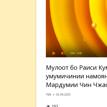
0:00
/ 0:00
Мулоқот бо Раиси К
умумичинии намоян
Мардумии Чин Чжао
Автор
Опубликовано
ТВБ
03.09.2025
193