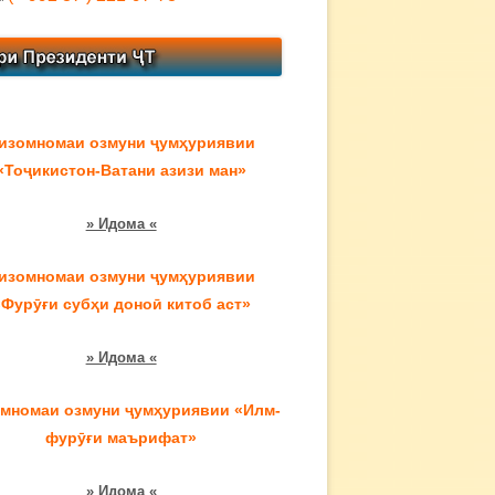
изомномаи озмуни ҷумҳуриявии
«Тоҷикистон-Ватани азизи ман»
» Идома «
изомномаи озмуни ҷумҳуриявии
«Фурӯғи субҳи доноӣ китоб аст»
» Идома «
мномаи озмуни ҷумҳуриявии «Илм-
фурӯғи маърифат»
» Идома «