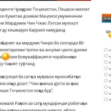
зиденти Ҷумҳурии Тоҷикистон, Пешвои миллат
аиси Кумитаи доимии Маҷлиси умумичинии
ии Мардумии Чин Чжао Лэтсзи мулоқот
и ду кишварро баррасӣ намуданд.
Шу
оҳбарият ва мардуми Чинро бо солгарди 80-
милитаризми Ҷопон ва анҷоми ҷанги дуюми
«
«
зорсозии бомуваффақияти чорабиниҳои
«
у таҳният гуфтанд.
«
«
огузорӣ ба сатҳ ва муҳтавои муносибатҳои
«
а изҳор дошт: “Чин ҳамеша дӯсти аз ҳама
«
ши Тоҷикистон хоҳад буд”.
«
«
омалӣ Раҳмон аз сатҳу мундариҷаи робитаҳои
Чин изҳори қаноатмандӣ намуда, иброз