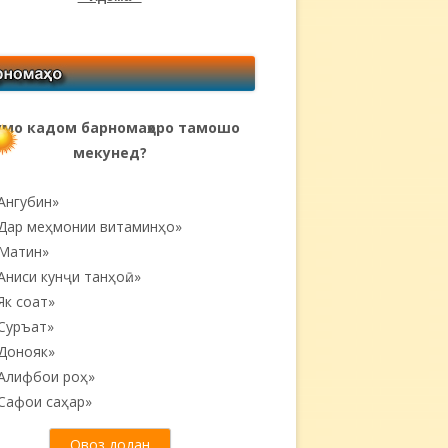
мо кадом барномаҳоро тамошо
мекунед?
Ангубин»
Дар меҳмонии витаминҳо»
Матин»
Аниси кунҷи танҳоӣ...»
Як соат»
Суръат»
Донояк»
Алифбои роҳ»
Сафои саҳар»