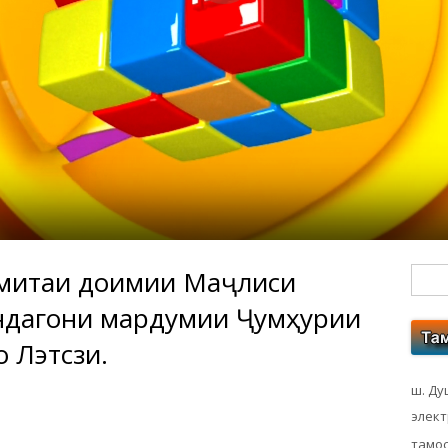
умитаи доимии Маҷлиси
Гл
дагони мардумии Ҷумҳурии
бо
 Лэтсзи.
ко
ш. Ду
элек
тамос