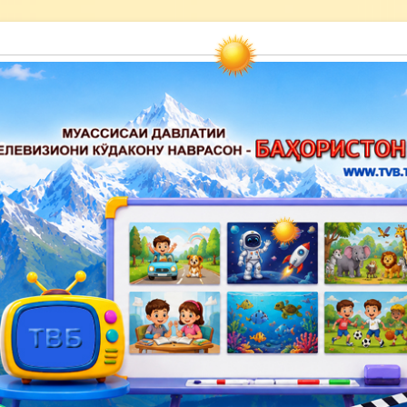
акону наврасон — Баҳористон»