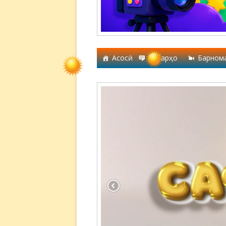
Асосӣ
Хабарҳо
Барном