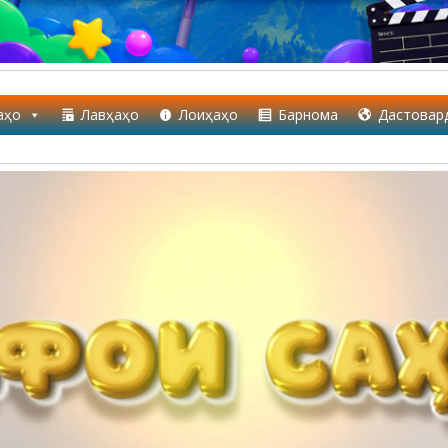
аҳо
Лавҳаҳо
Лоиҳаҳо
Барнома
Дастовар