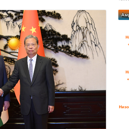
Н
Н
Низо