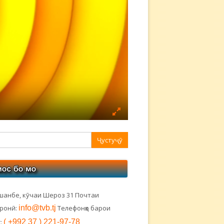
авная
ковая
лонка
шанбе, кӯчаи Шероз 31 Почтаи
тронӣ:
info@tvb.tj
Телефонҳо барои
:
( +992 37 ) 221-97-78