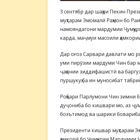
3 сентябр дар шаҳри Пекин Пре
муҳтарам Эмомалӣ Раҳмон бо Р
намояндагони мардумии Ҷумҳур
карда, маҷмуи масоили ҳамкори
Дар оғоз Сарвари давлати мо р
уми пирӯзии мардуми Чин бар 
ҷаҳонии зиддифашистӣ ва баргу
пуршукуҳ ба ин муносибат табрик
Роҳбари Парлумони Чин зимни баҳ
дуҷониба бо кишвари мо, аз ҷумл
боэътимод ва шарики боварибах
Президенти кишвар муҳтарам Эм
ҳамкорӣ бо Ҷумҳурии Мардумии 