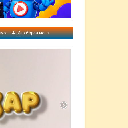
дҳо
Дар бораи мо