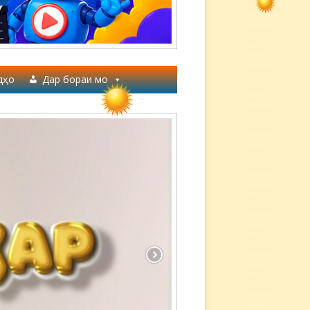
дҳо
Дар бораи мо