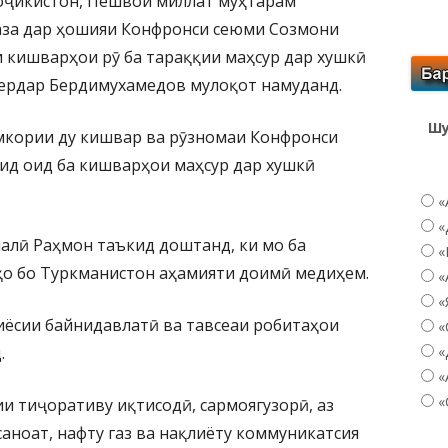
Тоҷикистон, Пешвои миллат муҳтарам
аза дар ҳошияи Конфронси сеюми Созмони
 кишварҳои рӯ ба тараққии маҳсур дар хушкӣ
ердар Бердимухамедов мулоқот намуданд.
Шу
мкории ду кишвар ва рӯзномаи Конфронси
д оид ба кишварҳои маҳсур дар хушкӣ
«
«
алӣ Раҳмон таъкид доштанд, ки мо ба
«
о бо Туркманистон аҳамияти доимӣ медиҳем.
«
«
иёсии байнидавлатӣ ва тавсеаи робитаҳои
«
.
«
«
«
и тиҷоративу иқтисодӣ, сармоягузорӣ, аз
саноат, нафту газ ва нақлиёту коммуникатсия