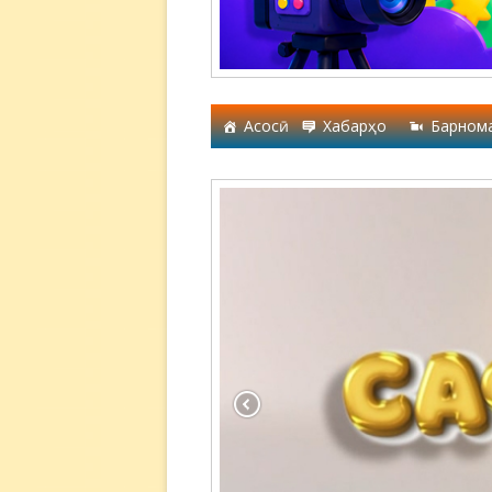
Асосӣ
Хабарҳо
Барном