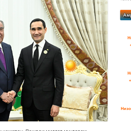
Н
Н
Низо