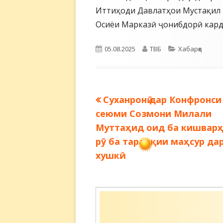
Иттиҳоди Давлатҳои Мустақил 
Осиёи Марказӣ ҷонибдорӣ кард
Опубликовано
Автор
Рубрики
05.08.2025
ТВБ
Хабарҳо
Предыдущая
Суханронӣ дар Конфронси
Навигация
запись:
сеюми Созмони Милали
по
Муттаҳид оид ба кишвар
рӯ ба тараққии маҳсур да
записям
хушкӣ.
Содержимое
подвала