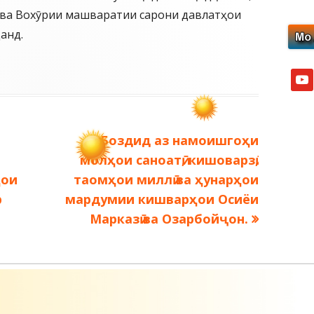
ва Вохӯрии машваратии сарони давлатҳои
анд.
yout
Следующая
Боздид аз намоишгоҳи
запись:
молҳои саноатӣ, кишоварзӣ,
ҳои
таомҳои миллӣ ва ҳунарҳои
р
мардумии кишварҳои Осиёи
Марказӣ ва Озарбойҷон.