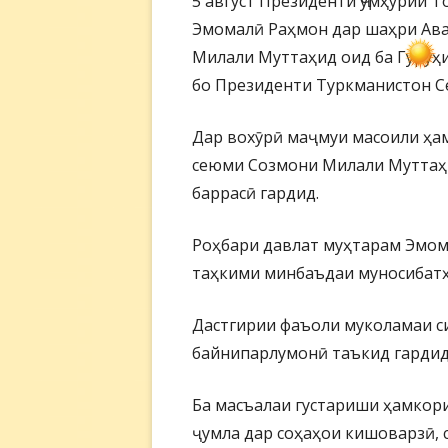
5 август Президенти Ҷумҳурии 
Эмомалӣ Раҳмон дар шаҳри Ав
Милали Муттаҳид оид ба Гурӯҳи
бо Президенти Туркманистон С
Дар вохӯрӣ маҷмуи масоили ҳа
сеюми Созмони Милали Муттаҳи
баррасӣ гардид.
Роҳбари давлат муҳтарам Эмом
таҳкими минбаъдаи муносибатҳ
Дастгирии фаъоли муколамаи с
байнипарлумонӣ таъкид гардид
Ба масъалаи густариши ҳамкори
ҷумла дар соҳаҳои кишоварзӣ, 