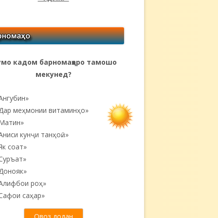
мо кадом барномаҳоро тамошо
мекунед?
Ангубин»
Дар меҳмонии витаминҳо»
Матин»
Аниси кунҷи танҳоӣ...»
Як соат»
Суръат»
Донояк»
Алифбои роҳ»
Сафои саҳар»