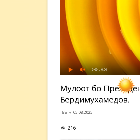
0:00
/ 0:00
Мулоқот бо Президе
Бердимухамедов.
Автор
Опубликовано
ТВБ
05.08.2025
216