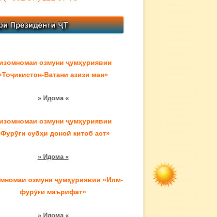
изомномаи озмуни ҷумҳуриявии
«Тоҷикистон-Ватани азизи ман»
» Идома «
изомномаи озмуни ҷумҳуриявии
«Фурӯғи субҳи доноӣ китоб аст»
» Идома «
мномаи озмуни ҷумҳуриявии «Илм-
фурӯғи маърифат»
» Идома «