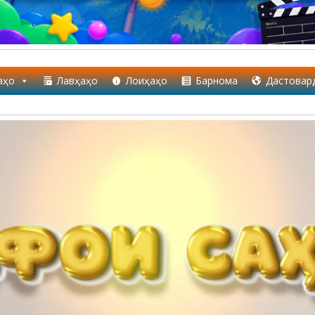
аҳо
Лавҳаҳо
Лоиҳаҳо
Барнома
Дастовар