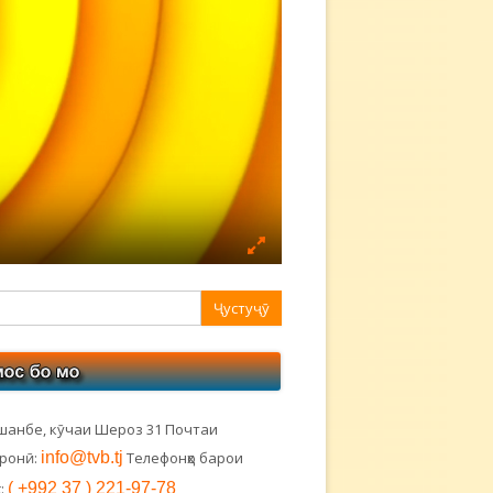
авная
ковая
лонка
шанбе, кӯчаи Шероз 31 Почтаи
тронӣ:
info@tvb.tj
Телефонҳо барои
:
( +992 37 ) 221-97-78