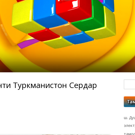
нти Туркманистон Сердар
Гл
бо
ко
ш. Ду
элек
тамос