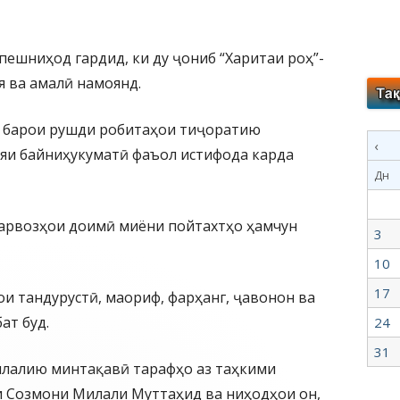
ешниҳод гардид, ки ду ҷониб “Харитаи роҳ”-
я ва амалӣ намоянд.
и барои рушди робитаҳои тиҷоратию
‹
яи байниҳукуматӣ фаъол истифода карда
Дн
парвозҳои доимӣ миёни пойтахтҳо ҳамчун
3
10
17
и тандурустӣ, маориф, фарҳанг, ҷавонон ва
ат буд.
24
31
илалию минтақавӣ тарафҳо аз таҳкими
 Созмони Милали Муттаҳид ва ниҳодҳои он,