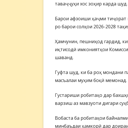
таваҷҷуҳи хос зоҳир карда шуд.
Барои афзоиши ҳаҷми тиҷорат п
ро барои солҳои 2026-2028 таҳи
Ҳамчунин, пешниҳод гардид, к
иқтисодӣ имкониятҳои Комисси
шаванд.
Гуфта шуд, ки ба роҳ мондани 
масъалаи муҳим боқӣ мемонад.
Густариши робитаҳо дар бахшҳо
варзиш аз мавзуоти дигари суҳб
Вобаста ба робитаҳои байналм
минбаъдаи ҳамкорӣ дар доираи