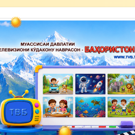
акону наврасон — Баҳористон»