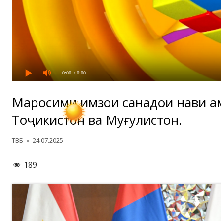
0:00
/ 0:00
Маросими имзои санадҳои нави ҳ
Тоҷикистон ва Муғулистон.
Автор
Опубликовано
ТВБ
24.07.2025
189