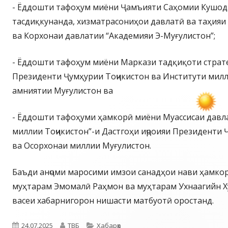
- Ёддошти тафоҳум миёни Ҷамъияти Саҳомии Кушод
тасдиқкунанда, хизматрасониҳои давлатӣ ва таҳияи
ва Корхонаи давлатии “Академияи Э-Муғулистон”;
- Ёддошти тафоҳум миёни Маркази тадқиқоти страт
Президенти Ҷумҳурии Тоҷикистон ва Институти мил
амниятии Муғулистон ва
- Ёддошти тафоҳуми ҳамкорӣ миёни Муассисаи давл
миллии Тоҷикистон”-и Дастгоҳи иҷроияи Президенти 
ва Осорхонаи миллии Муғулистон.
Баъди анҷоми маросими имзои санадҳои нави ҳамко
муҳтарам Эмомалӣ Раҳмон ва муҳтарам Ухнаагийн Х
васеи хабарнигорон нишасти матбуотӣ оростанд.
Опубликовано
Автор
Рубрики
24.07.2025
ТВБ
Хабарҳо