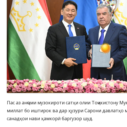
Пас аз анҷоми музокироти сатҳи олии Тоҷикистону Му
миллат бо иштирок ва дар ҳузури Сарони давлатҳо
санадҳои нави ҳамкорӣ баргузор шуд.