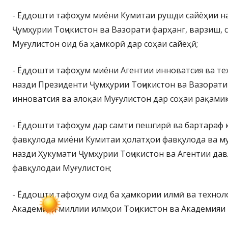
- Ёддошти тафоҳум миёни Кумитаи рушди сайёҳии н
Ҷумҳурии Тоҷикистон ва Вазорати фарҳанг, варзиш, с
Муғулистон оид ба ҳамкорӣ дар соҳаи сайёҳӣ;
- Ёддошти тафоҳум миёни Агентии инноватсия ва т
назди Президенти Ҷумҳурии Тоҷикистон ва Вазорати
инноватсия ва алоқаи Муғулистон дар соҳаи рақами
- Ёддошти тафоҳум дар самти пешгирӣ ва бартараф 
фавқулода миёни Кумитаи ҳолатҳои фавқулода ва 
назди Ҳукумати Ҷумҳурии Тоҷикистон ва Агентии дав
фавқулодаи Муғулистон;
- Ёддошти тафоҳум оид ба ҳамкории илмӣ ва технол
Академияи миллии илмҳои Тоҷикистон ва Академияи 