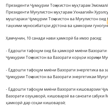
Президенти Ҷумҳурии Тоҷикистон муҳтарам Эмомалӣ
Президенти Муғулистон муҳтарам Ухнаагийн Хурэлс
муштараки Ҷумҳурии Тоҷикистон ва Муғулистон оид 
таҳкими муносибатҳои дӯстона ва ҳамкории гуногунҷ
Ҳамчунин, 10 санади нави ҳамкорӣ ба имзо расид:
- Ёддошти тафоҳум оид ба ҳамкорӣ миёни Вазорати 
Ҷумҳурии Тоҷикистон ва Вазорати корҳои хориҷии Му
- Ёддошти тафоҳум миёни Вазорати энергетика ва з
Ҷумҳурии Тоҷикистон ва Вазорати энергетикаи Муғул
- Ёддошти тафоҳум миёни Вазорати кишоварзии Ҷум
Вазорати озуқаворӣ, кишоварзӣ ва саноати сабуки М
ҳамкорӣ дар соҳаи кишоварзӣ;