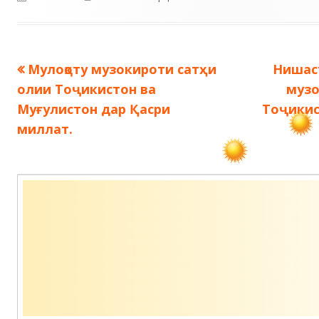
Предыдущая
Следу
Мулоқоту музокироти сатҳи
Нишаст
Навигация
запись:
запись
олии Тоҷикистон ва
музо
по
Муғулистон дар Қасри
Тоҷикис
миллат.
записям
Содержимое
подвала