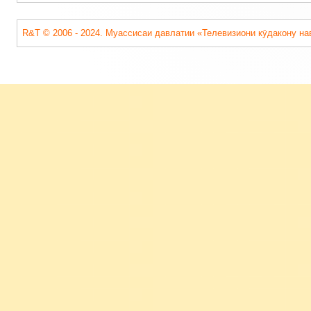
R&T © 2006 - 2024. Муассисаи давлатии «Телевизиони кӯдакону на