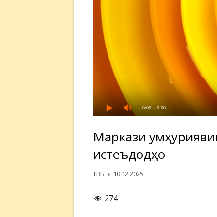
0:00
/ 0:00
Маркази ҷумҳурияви
истеъдодҳо
Автор
Опубликовано
ТВБ
10.12.2025
274