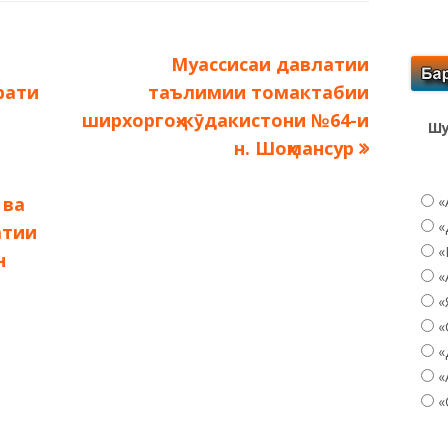
Следующая
Муассисаи давлатии
запись:
рати
таълимии томактабии
ширхоргоҳ-кӯдакистони №64-и
Шу
н. Шоҳмансур
 ва
«
«
атии
«
н
«
«
«
«
«
«