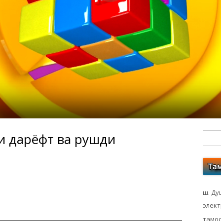
и дарёфт ва рушди
Гл
бо
ко
ш. Ду
элек
тамос