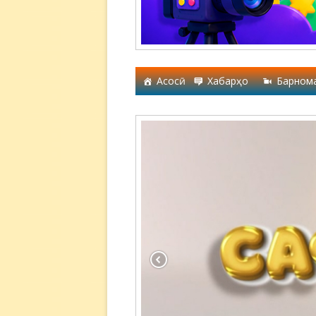
Асосӣ
Хабарҳо
Барном