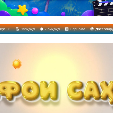
аҳо
Лавҳаҳо
Лоиҳаҳо
Барнома
Дастовар