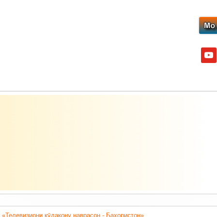
yout
 «Телевизиони кӯдакону наврасон - Баҳористон».