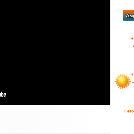
Н
Н
Низо