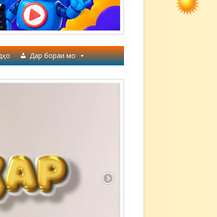
дҳо
Дар бораи мо