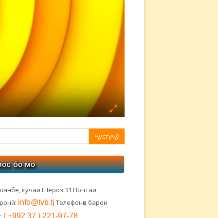
авная
ковая
лонка
шанбе, кӯчаи Шероз 31 Почтаи
тронӣ:
info@tvb.tj
Телефонҳо барои
:
( +992 37 ) 221-97-78