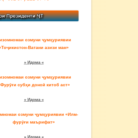
изомномаи озмуни ҷумҳуриявии
«Тоҷикистон-Ватани азизи ман»
» Идома «
изомномаи озмуни ҷумҳуриявии
«Фурӯғи субҳи доноӣ китоб аст»
» Идома «
мномаи озмуни ҷумҳуриявии «Илм-
фурӯғи маърифат»
» Идома «