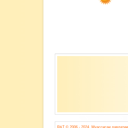
Содержимое
подвала
R&T © 2006 - 2024. Муассисаи давлатии