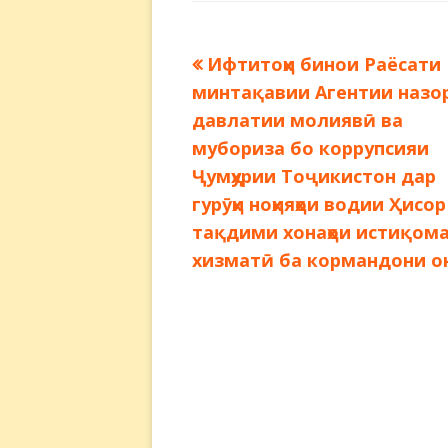
Предыдущая
Ифтитоҳи бинои Раёсати
Навигация
запись:
минтақавии Агентии назо
по
давлатии молиявӣ ва
мубориза бо коррупсияи
записям
Ҷумҳурии Тоҷикистон дар
гурӯҳи ноҳияҳои водии Ҳисор
тақдими хонаҳои истиқом
хизматӣ ба кормандони о