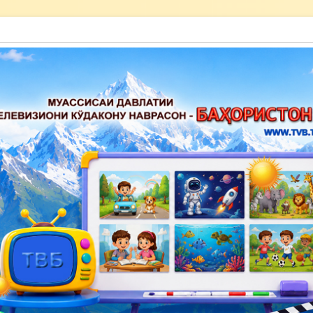
акону наврасон — Баҳористон»