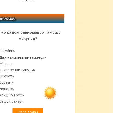
мо кадом барномаҳоро тамошо
мекунед?
Ангубин»
Дар меҳмонии витаминҳо»
Матин»
Аниси кунҷи танҳоӣ...»
Як соат»
Суръат»
Донояк»
Алифбои роҳ»
Сафои саҳар»