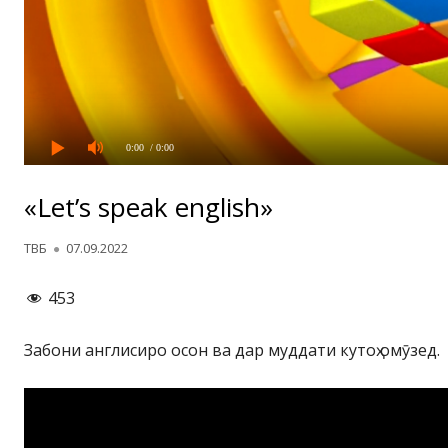
0:00
/ 0:00
«Let’s speak english»
Автор
Опубликовано
ТВБ
07.09.2022
453
Забони англисиро осон ва дар муддати кутоҳ омӯзед.