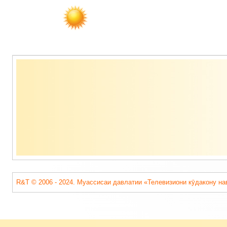
Содержимое
подвала
R&T © 2006 - 2024. Муассисаи давлатии «Телевизиони кӯдакону на