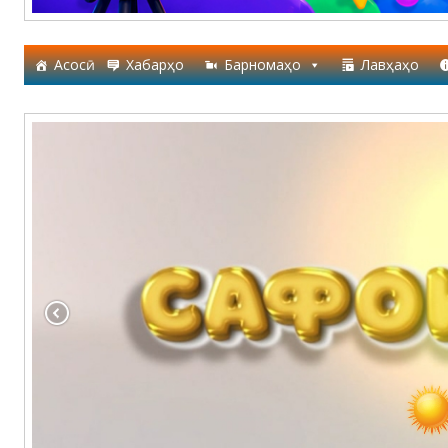
Асосӣ
Хабарҳо
Барномаҳо
Лавҳаҳо