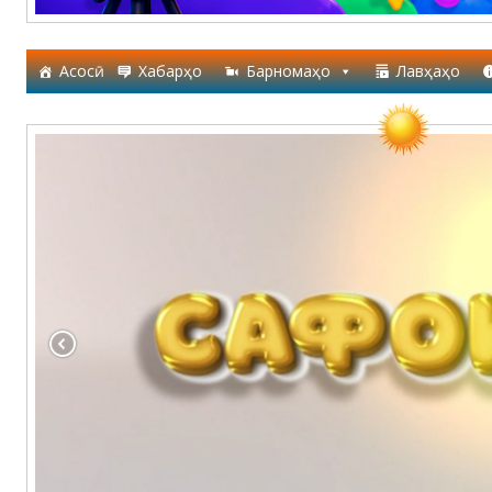
Асосӣ
Хабарҳо
Барномаҳо
Лавҳаҳо