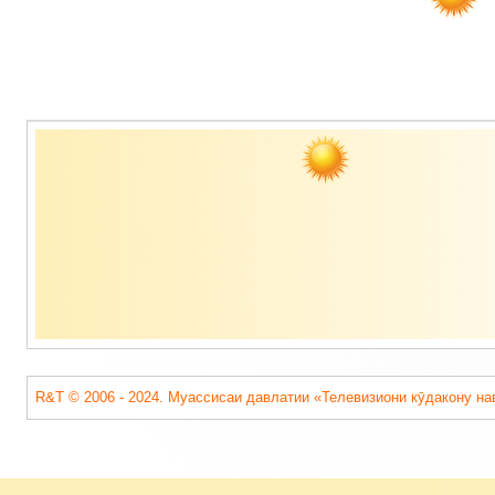
Содержимое
подвала
R&T © 2006 - 2024. Муассисаи давлатии «Телевизиони кӯдакону на