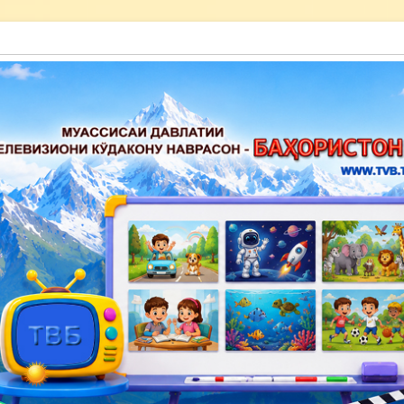
акону наврасон — Баҳористон»