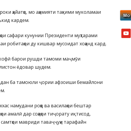
ироки ҳайатҳо, мо аҳамияти таҳкими муколамаи
аъкид кардем.
yout
аҳои сафари кунунии Президенти муҳтарами
и робитаҳои ду кишвар мусоидат хоҳанд кард.
 кофӣ барои рушди тамоми маҷмӯи
листон ёдовар шудем.
шидан ба тамоюли ҷории афзоиши бемайлони
ем.
хас намудани роҳҳо ва василаҳои бештар
ои амалӣ дар соҳаҳои тиҷорату иқтисод,
 самтҳои мавриди таваҷҷуҳи тарафайн