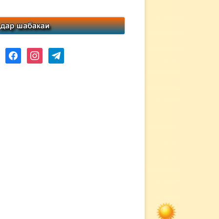
ube
facebook
instagram
telegram