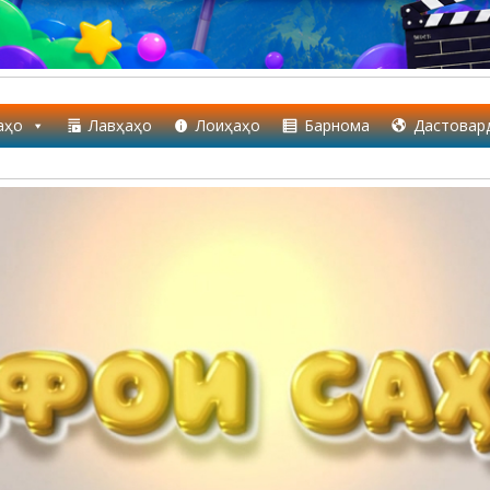
аҳо
Лавҳаҳо
Лоиҳаҳо
Барнома
Дастовар