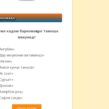
мо кадом барномаҳоро тамошо
мекунед?
Ангубин»
Дар меҳмонии витаминҳо»
Матин»
Аниси кунҷи танҳоӣ...»
Як соат»
Суръат»
Донояк»
Алифбои роҳ»
Сафои саҳар»