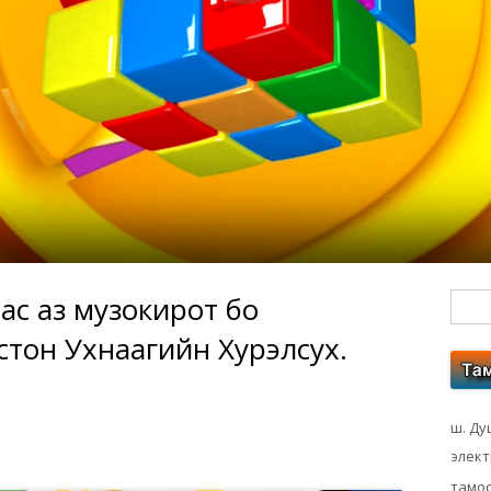
пас аз музокирот бо
Гл
тон Ухнаагийн Хурэлсух.
бо
ко
ш. Ду
элек
тамос