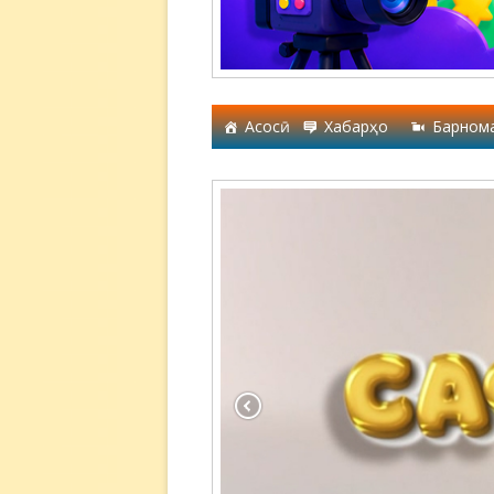
Асосӣ
Хабарҳо
Барном