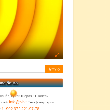
авная
ковая
лонка
шанбе, кӯчаи Шероз 31 Почтаи
тронӣ:
info@tvb.tj
Телефонҳо барои
:
( +992 37 ) 221-97-78