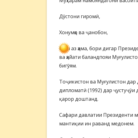
Муҳтарам намояндагони васоит
Дӯстони гиромӣ,
Хонумҳо ва ҷанобон,
Пеш аз ҳама, бори дигар Прези
ва ҳайати баландпояи Муғулист
бигӯям.
Тоҷикистон ва Муғулистон дар 
дипломатӣ (1992) дар ҷустуҷӯи
қарор доштанд.
Сафари давлатии Президенти м
мантиқии ин раванд медонем.