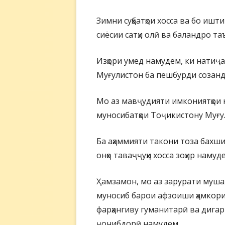
Зимни суҳбатҳои хосса ва бо ишт
сиёсии сатҳи олӣ ва баландро т
Изҳори умед намудем, ки натиҷ
Муғулистон ба пешбурди созанда
Мо аз мавҷудияти имкониятҳои
муносибатҳои Тоҷикистону Муғу
Ба аҳаммияти такони тоза бах
онҳо таваҷҷуҳи хосса зоҳир намуд
Ҳамзамон, мо аз зарурати мушах
муносиб барои афзоиши ҳамкориҳ
фарҳангиву гуманитарӣ ва дигар
ҷонибдорӣ намудем.