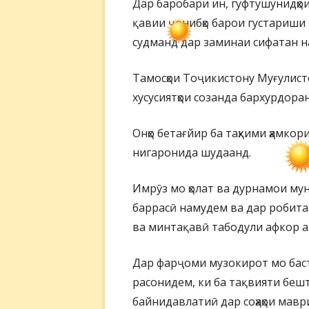
Дар баробари ин, гуфтушунидҳо
қавии ҷонибҳо барои густариши
судманд дар заминаи сифатан на
Тамосҳои Тоҷикистону Муғулисто
хусусиятҳои созанда бархурдоран
Онҳо бетағйир ба таҳкими ҳамкори
нигаронида шудаанд.
Имрӯз мо ҳолат ва дурнамои му
баррасӣ намудем ва дар робит
ва минтақавӣ табодули афкор 
Дар фарҷоми музокирот мо баст
расонидем, ки ба тақвияти беш
байнидавлатиӣ дар соҳаҳои мав