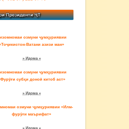
изомномаи озмуни ҷумҳуриявии
«Тоҷикистон-Ватани азизи ман»
» Идома «
изомномаи озмуни ҷумҳуриявии
«Фурӯғи субҳи доноӣ китоб аст»
» Идома «
мномаи озмуни ҷумҳуриявии «Илм-
фурӯғи маърифат»
» Идома «