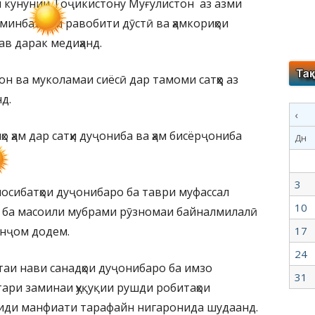
и кунунии Тоҷикистону Муғулистон аз азми
 минбаъдаи равобити дӯстӣ ва ҳамкориҳои
в дарак медиҳанд.
н ва муколамаи сиёсӣ дар тамоми сатҳҳо аз
д.
‹
ҳо ҳам дар сатҳи дуҷониба ва ҳам бисёрҷониба
Дн
3
носибатҳои дуҷонибаро ба таври муфассал
10
а ба масоили мубрами рӯзномаи байналмилалӣ
анҷом додем.
17
24
аи нави санадҳои дуҷонибаро ба имзо
31
тари заминаи ҳуқуқии рушди робитаҳои
риди манфиати тарафайн нигаронида шудаанд.