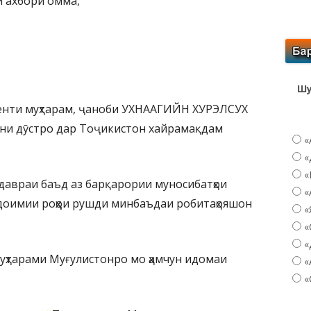
и ахбори омма,
Шу
денти муҳтарам, ҷаноби УХНААГИЙН ХУРЭЛСУХ
они дӯстро дар Тоҷикистон хайрамақдам
«
«
«
давраи баъд аз барқарории муносибатҳои
«
 доимии роҳҳои рушди минбаъдаи робитаҳояшон
«
«
«
уҳтарами Муғулистонро мо ҳамчун идомаи
«
«