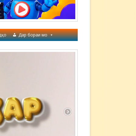
дҳо
Дар бораи мо