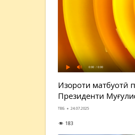
0:00
/ 0:00
Изҳороти матбуотӣ 
Президенти Муғулис
Автор
Опубликовано
ТВБ
24.07.2025
183