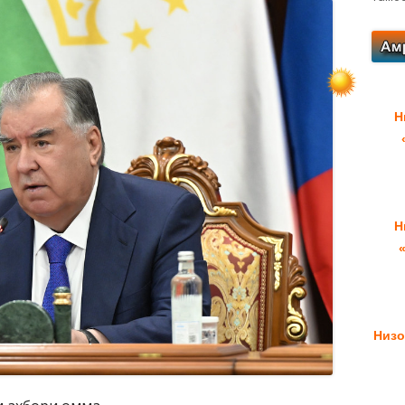
Н
Н
Низо