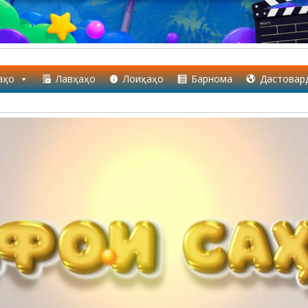
аҳо
Лавҳаҳо
Лоиҳаҳо
Барнома
Дастовар