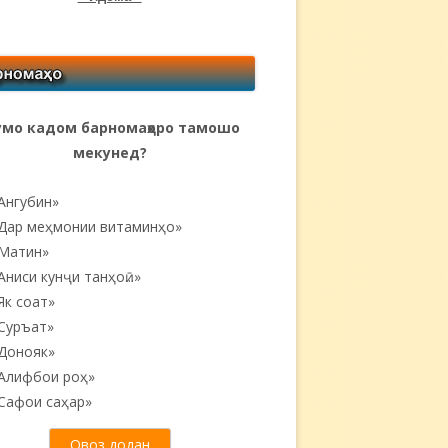
мо кадом барномаҳоро тамошо
мекунед?
Ангубин»
Дар меҳмонии витаминҳо»
Матин»
Аниси кунҷи танҳоӣ...»
Як соат»
Суръат»
Донояк»
Алифбои роҳ»
Сафои саҳар»