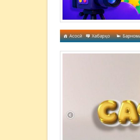
Асосӣ
Хабарҳо
Барном