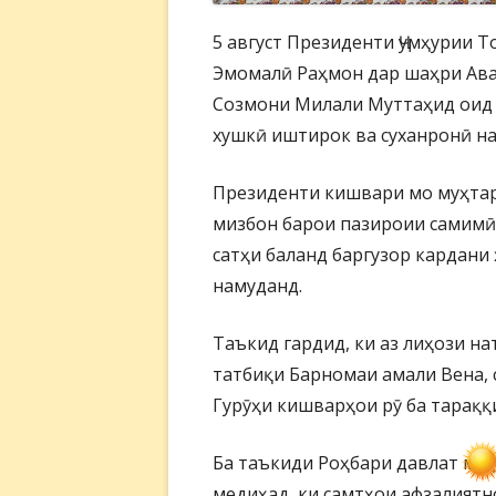
5 август Президенти Ҷумҳурии 
Эмомалӣ Раҳмон дар шаҳри Ава
Созмони Милали Муттаҳид оид 
хушкӣ иштирок ва суханронӣ н
Президенти кишвари мо муҳта
мизбон барои пазироии самимӣ
сатҳи баланд баргузор кардан
намуданд.
Таъкид гардид, ки аз лиҳози н
татбиқи Барномаи амали Вена, 
Гурӯҳи кишварҳои рӯ ба тараққ
Ба таъкиди Роҳбари давлат му
медиҳад, ки самтҳои афзалият