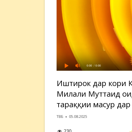
0:00
/ 0:00
Иштирок дар кори 
Милали Муттаҳид оид
тараққии маҳсур дар
Автор
Опубликовано
ТВБ
05.08.2025
230