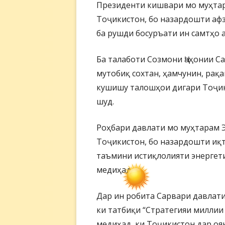
Президенти кишвари мо муҳтар
Тоҷикистон, бо назардошти афз
ба рушди босуръати ин самтҳо 
Ба талаботи Созмони Ҷаҳонии С
мутобиқ сохтан, ҳамчунин, рақ
кушишу талошҳои дигари Тоҷик
шуд.
Роҳбари давлати мо муҳтарам 
Тоҷикистон, бо назардошти иқт
таъмини истиқлолияти энергети
медиҳад.
Дар ин робита Сарвари давлат
ки татбиқи “Стратегияи миллии
медиҳад, ки Тоҷикистон дар оян