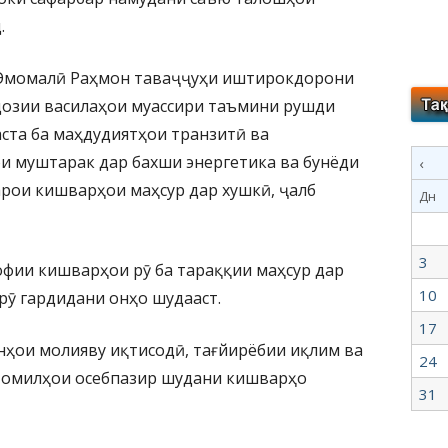
.
 Эмомалӣ Раҳмон таваҷҷуҳи иштирокдорони
дозии василаҳои муассири таъмини рушди
ста ба маҳдудиятҳои транзитӣ ва
и муштарак дар бахши энергетика ва бунёди
‹
рои кишварҳои маҳсур дар хушкӣ, ҷалб
Дн
3
офии кишварҳои рӯ ба тараққии маҳсур дар
10
рӯ гардидани онҳо шудааст.
17
нҳои молияву иқтисодӣ, тағйирёбии иқлим ва
24
ӣ омилҳои осебпазир шудани кишварҳо
31