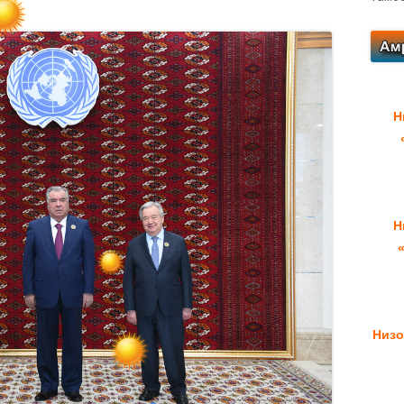
Н
Н
Низо