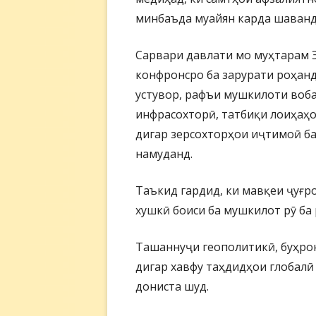
минбаъда муайян карда шаванд
Сарвари давлати мо муҳтарам
конфронсро ба зарурати роҳан
устувор, рафъи мушкилоти воба
инфрасохторӣ, татбиқи лоиҳаҳо
дигар зерсохторҳои иҷтимоӣ ба
намуданд.
Таъкид гардид, ки мавқеи ҷуғр
хушкӣ боиси ба мушкилот рӯ ба 
Ташаннуҷи геополитикӣ, буҳро
дигар хавфу таҳдидҳои глобал
дониста шуд.