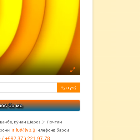
авная
ковая
лонка
шанбе, кӯчаи Шероз 31 Почтаи
тронӣ:
info@tvb.tj
Телефонҳо барои
:
( +992 37 ) 221-97-78