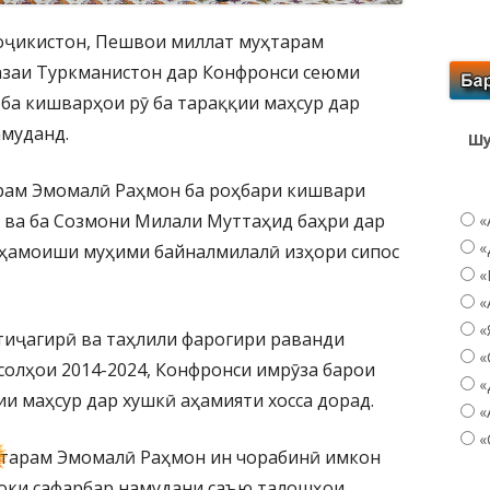
Тоҷикистон, Пешвои миллат муҳтарам
заи Туркманистон дар Конфронси сеюми
ба кишварҳои рӯ ба тараққии маҳсур дар
амуданд.
Шу
рам Эмомалӣ Раҳмон ба роҳбари кишвари
 ва ба Созмони Милали Муттаҳид баҳри дар
«
«
и ҳамоиши муҳими байналмилалӣ изҳори сипос
«
«
«
атиҷагирӣ ва таҳлили фарогири раванди
«
солҳои 2014-2024, Конфронси имрӯза барои
«
ии маҳсур дар хушкӣ аҳамияти хосса дорад.
«
«
ҳтарам Эмомалӣ Раҳмон ин чорабинӣ имкон
ноки сафарбар намудани саъю талошҳои