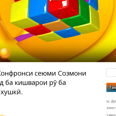
Конфронси сеюми Созмони
Гл
 ба кишварҳои рӯ ба
бо
 хушкӣ.
ко
ш. Ду
элек
тамос