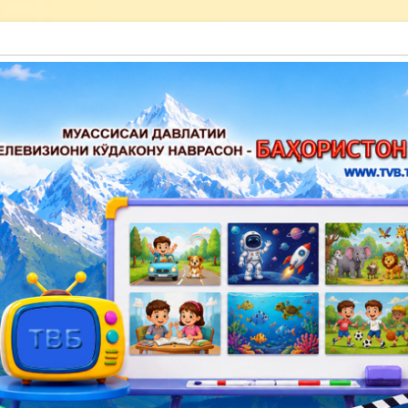
акону наврасон — Баҳористон»