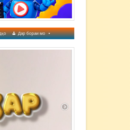
дҳо
Дар бораи мо