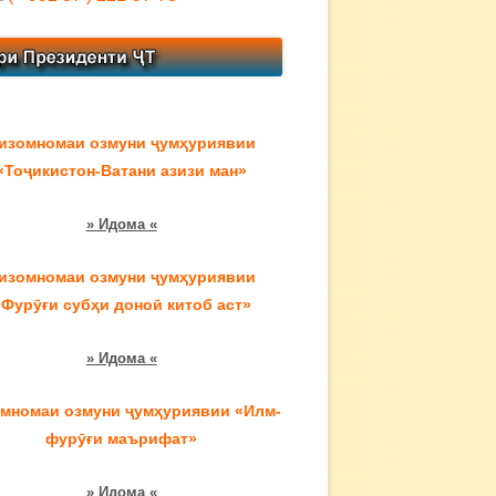
изомномаи озмуни ҷумҳуриявии
«Тоҷикистон-Ватани азизи ман»
» Идома «
изомномаи озмуни ҷумҳуриявии
«Фурӯғи субҳи доноӣ китоб аст»
» Идома «
мномаи озмуни ҷумҳуриявии «Илм-
фурӯғи маърифат»
» Идома «