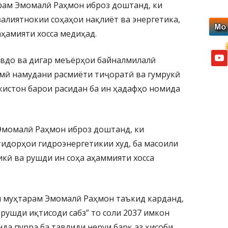
ам Эмомалӣ Раҳмон иброз доштанд, ки
алиятнокии соҳаҳои нақлиёт ва энергетика,
аҳамияти хосса медиҳад.
yout
авдо ва дигар меъёрҳои байналмилалӣ
амӣ намудани расмиёти тиҷоратӣ ва гумрукӣ
истон барои расидан ба ин ҳадафҳо номида
Эмомалӣ Раҳмон иброз доштанд, ки
идорҳои гидроэнергетикии худ, ба масоили
кӣ ва рушди ин соҳа аҳаммияти хосса
и муҳтарам Эмомалӣ Раҳмон таъкид карданд,
 рушди иқтисоди сабз” то соли 2037 имкон
да пурра ба тавлиди неруи барқ аз ҳисоби