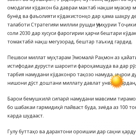
омодагии кӯдакон ба давраи мактаб нақши муасир м
бунёд ва фаъолияти кӯдакистонҳо дар ҳама шаҳру де
талаботи Стратегияи миллии рушди Ҷумҳурии Тоҷики
соли 2030 дар хусуси фарогирии ҳарчи бештари кӯда
томактабӣ нақш мегузорад, бештар таъкид гардид.
Пешвои миллат муҳтарам Эмомалӣ Раҳмон аз ҳайат
истифодаи дурусти шароити фароҳамшуда ва дар рӯ
тарбия намудани кӯдаконро тақозо намуда, иҷрои д
нишони дӯст доштани миллату давлат унвон кардан
Барои бемушкилӣ сипарӣ намудани мавсими тирамо
бо шабакаи гармидиҳӣ пайваст буда, зиёда аз 100 т
карда шудааст.
Гулу буттаҳо ва дарахтони ороишии дар саҳни ҳар