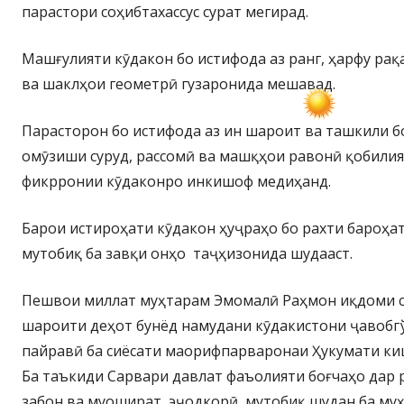
парастори соҳибтахассус сурат мегирад.
Машғулияти кӯдакон бо истифода аз ранг, ҳарфу ра
ва шаклҳои геометрӣ гузаронида мешавад.
Парасторон бо истифода аз ин шароит ва ташкили бо
омӯзиши суруд, рассомӣ ва машқҳои равонӣ қобилия
фикрронии кӯдаконро инкишоф медиҳанд.
Барои истироҳати кӯдакон ҳуҷраҳо бо рахти бароҳат
мутобиқ ба завқи онҳо таҷҳизонида шудааст.
Пешвои миллат муҳтарам Эмомалӣ Раҳмон иқдоми с
шароити деҳот бунёд намудани кӯдакистони ҷавобгў
пайравӣ ба сиёсати маорифпарваронаи Ҳукумати ки
Ба таъкиди Сарвари давлат фаъолияти боғчаҳо дар 
забон ва муошират, эҷодкорӣ, мутобиқ шудан ба му