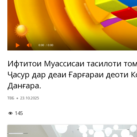
0:00
/ 0:00
Ифтитоҳи Муассисаи таҳсилоти то
Ҷасур дар деҳаи Ғарғараи деҳоти К
Данғара.
Автор
Опубликовано
ТВБ
23.10.2025
145