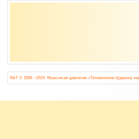
Содержимое
подвала
R&T © 2006 - 2024. Муассисаи давлатии «Телевизиони кӯдакону на