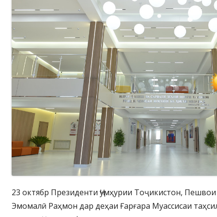
23 октябр Президенти Ҷумҳурии Тоҷикистон, Пешво
Эмомалӣ Раҳмон дар деҳаи Ғарғара Муассисаи таҳс