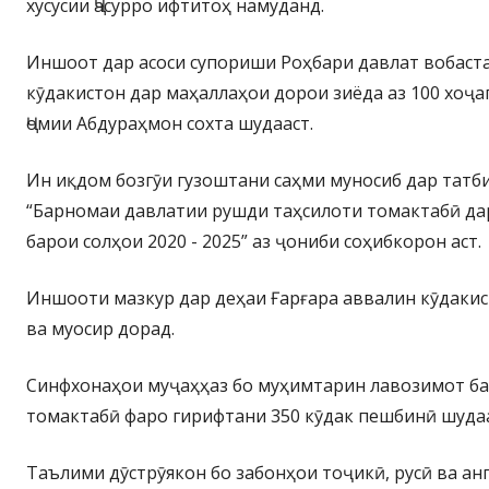
хусусии Ҷасурро ифтитоҳ намуданд.
Иншоот дар асоси супориши Роҳбари давлат вобаста
кӯдакистон дар маҳаллаҳои дорои зиёда аз 100 хоҷа
Ҷомии Абдураҳмон сохта шудааст.
Ин иқдом бозгӯи гузоштани саҳми муносиб дар татб
“Барномаи давлатии рушди таҳсилоти томактабӣ да
барои солҳои 2020 - 2025” аз ҷониби соҳибкорон аст.
Иншооти мазкур дар деҳаи Ғарғара аввалин кӯдакис
ва муосир дорад.
Синфхонаҳои муҷаҳҳаз бо муҳимтарин лавозимот ба
томактабӣ фаро гирифтани 350 кӯдак пешбинӣ шудаа
Таълими дӯстрӯякон бо забонҳои тоҷикӣ, русӣ ва анг