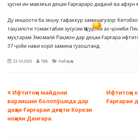
ҳусни ин мавзеъи деҳаи Ғарғараро диданӣ ва афзун 
Ду иншооти ба зеҳну тафаккур заминагузор: Китобхо
таҳсилоти томактабии хусусии Ҷасур, ки аз ҷониби 
муҳтарам Эмомалӣ Раҳмон дар деҳаи Ғарғара ифтито
37 ҷойи нави корӣ замина гузоштанд.
Опубликовано
Автор
Рубрики
23.10.2025
ТВБ
Хабарҳо
Предыдущая
Следующа
Ифтитоҳи майдони
Ифтитоҳи к
Навигация
запись:
запись:
варзишии болопӯшида дар
Ғарғараи д
по
деҳаи Ғарғараи деҳоти Корези
ноҳияи Данғара.
записям