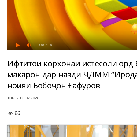
0:00
/ 0:00
Ифтитоҳи корхонаи истеҳсоли орд
макарон дар назди ҶДММ “Ирода
ноҳияи Бобоҷон Ғафуров
Автор
Опубликовано
ТВБ
08.07.2026
86