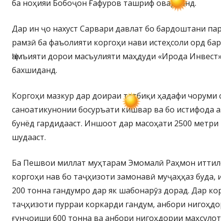
ба ноҳияи Бобоҷон Ғафуров ташриф оварданд.
Дар ин ҷо нахуст Сарвари давлат бо бардоштани пар
рамзӣ ба фаъолияти коргоҳи нави истеҳсоли орд ба
Ҷамъияти дорои масъулияти маҳдуди «Ирода Инвест»
бахшиданд.
Коргоҳи мазкур дар доираи татбиқи ҳадафи чоруми 
саноатикунонии босуръати кишвар ва бо истифода а
бунёд гардидааст. Иншоот дар масоҳати 2500 метри
шудааст.
Ба Пешвои миллат муҳтарам Эмомалӣ Раҳмон иттило
коргоҳи нав бо таҷҳизоти замонавӣ муҷаҳҳаз буда,
200 тонна гандумро дар як шабонарӯз дорад. Дар ко
таҷҳизоти пурраи коркарди гандум, анбори нигоҳдо
ғунҷоиши 600 тонна ва анбори нигоҳдории маҳсуло