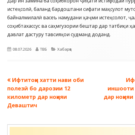
Дар ин замина ба соҳибкорон ҷиҳати истифодаи пу
истеҳсолӣ, баланд бардоштани сифати маҳсулот мут
байналмилалӣ васеъ намудани ҳаҷми истеҳсолот, ҷа
соҳибтахассус ва саҳмгузории бештар дар татбиқи ҳ
давлат дастуру тавсияҳои судманд доданд.
Опубликовано
Автор
Рубрики
08.07.2026
ТВБ
Хабарҳо
Предыдущая
Сл
Ифтитоҳи хатти нави оби
Иф
Навигация
запись:
зап
полезӣ бо дарозии 12
иншооти 
по
километр дар ноҳияи
дар ноҳия
Деваштич
записям
Содержимое