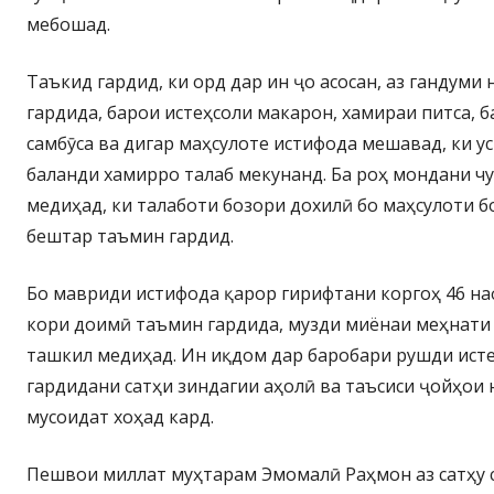
мебошад.
Таъкид гардид, ки орд дар ин ҷо асосан, аз гандуми
гардида, барои истеҳсоли макарон, хамираи питса, б
самбӯса ва дигар маҳсулоте истифода мешавад, ки у
баланди хамирро талаб мекунанд. Ба роҳ мондани ч
медиҳад, ки талаботи бозори дохилӣ бо маҳсулоти 
бештар таъмин гардид.
Бо мавриди истифода қарор гирифтани коргоҳ 46 на
кори доимӣ таъмин гардида, музди миёнаи меҳнати
ташкил медиҳад. Ин иқдом дар баробари рушди исте
гардидани сатҳи зиндагии аҳолӣ ва таъсиси ҷойҳои 
мусоидат хоҳад кард.
Пешвои миллат муҳтарам Эмомалӣ Раҳмон аз сатҳу 