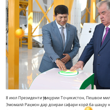
8 июл Президенти Ҷумҳурии Тоҷикистон, Пешвои ми
Эмомалӣ Раҳмон дар доираи сафари корӣ ба шаҳру н