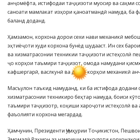
анҷомёфта, истифодаи таҷҳизоти муосир ва саҳми 
саноати мамлакат изҳори қаноатмандӣ намуда, ба ф
баланд доданд.
Ҳамзамон, корхона дорои сехи нави механикӣ мебош
эҳтиёҷоти худи корхона бунёд шудааст. Ин сех баро
ва хизматрасонии техникии таҷҳизоти истеҳсолӣ пе
ҷо корҳои таъмири таҷҳизот, омода намудани қисмҳ
кафшергарӣ, васлкунӣ ва дигар корҳои механикӣ ан
Масъулон таъкид намуданд, ки ба истифода додани 
хизматрасонии техникиро беҳтар намуда, боиси кӯт
таъмири таҷҳизотр, коҳиши хароҷоти истеҳсолӣ ва
фаъолияти корхона мегардад.
Ҳамчунин, Президенти Ҷумҳурии Тоҷикистон, Пешво
Эмомалӣ Раҳмон аз намоиши маҳсулоти корхонаҳои