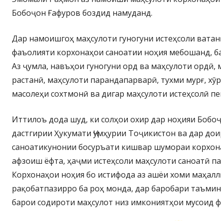
Бобоҷон Ғафуров боздид намуданд.
Дар намоишгоҳ маҳсулоти гуногуни истеҳсоли ватанӣ
фаъолияти корхонаҳои саноатии ноҳия мебошанд, ба
Аз ҷумла, навъҳои гуногуни орд ва маҳсулоти ордӣ, 
растанӣ, маҳсулоти парандапарварӣ, тухми мурғ, хӯ
масолеҳи сохтмонӣ ва дигар маҳсулоти истеҳсолӣ п
Иттилоъ дода шуд, ки солҳои охир дар ноҳияи Бобо
дастгирии Ҳукумати Ҷумҳурии Тоҷикистон ва дар дои
саноатикунонии босуръати кишвар шумораи корхон
афзоиш ёфта, ҳаҷми истеҳсоли маҳсулоти саноатӣ па
Корхонаҳои ноҳия бо истифода аз ашёи хоми маҳалл
рақобатпазирро ба роҳ монда, дар баробари таъмин
барои содироти маҳсулот низ имкониятҳои мусоид 