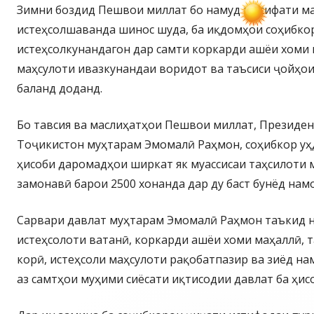
Зимни боздид Пешвои миллат бо намуд ва сифати м
истеҳсолшаванда шинос шуда, ба иқдомҳои соҳибко
истеҳсолкунандагон дар самти коркарди ашёи хоми 
маҳсулоти ивазкунандаи воридот ва таъсиси ҷойҳои
баланд доданд.
Бо тавсия ва маслиҳатҳои Пешвои миллат, Президен
Тоҷикистон муҳтарам Эмомалӣ Раҳмон, соҳибкор уҳд
ҳисоби даромадҳои ширкат як муассисаи таҳсилоти
замонавӣ барои 2500 хонанда дар ду баст бунёд намо
Сарвари давлат муҳтарам Эмомалӣ Раҳмон таъкид н
истеҳсолоти ватанӣ, коркарди ашёи хоми маҳаллӣ, 
корӣ, истеҳсоли маҳсулоти рақобатпазир ва зиёд н
аз самтҳои муҳими сиёсати иқтисодии давлат ба ҳис