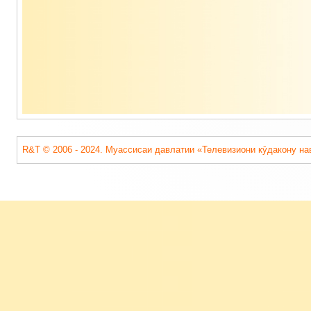
подвала
R&T © 2006 - 2024. Муассисаи давлатии «Телевизиони кӯдакону на