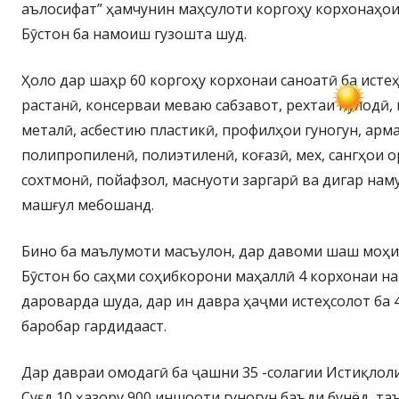
аълосифат” ҳамчунин маҳсулоти коргоҳу корхонаҳо
Бӯстон ба намоиш гузошта шуд.
Ҳоло дар шаҳр 60 коргоҳу корхонаи саноатӣ ба истеҳ
растанӣ, консерваи меваю сабзавот, рехтаи пӯлодӣ,
металӣ, асбестию пластикӣ, профилҳои гуногун, арм
полипропиленӣ, полиэтиленӣ, коғазӣ, мех, сангҳои 
сохтмонӣ, пойафзол, маснуоти заргарӣ ва дигар нам
машғул мебошанд.
Бино ба маълумоти масъулон, дар давоми шаш моҳи
Бӯстон бо саҳми соҳибкорони маҳаллӣ 4 корхонаи на
дароварда шуда, дар ин давра ҳаҷми истеҳсолот ба
баробар гардидааст.
Дар давраи омодагӣ ба ҷашни 35 -солагии Истиқлол
Суғд 10 ҳазору 900 иншооти гуногун баъди бунёд, та