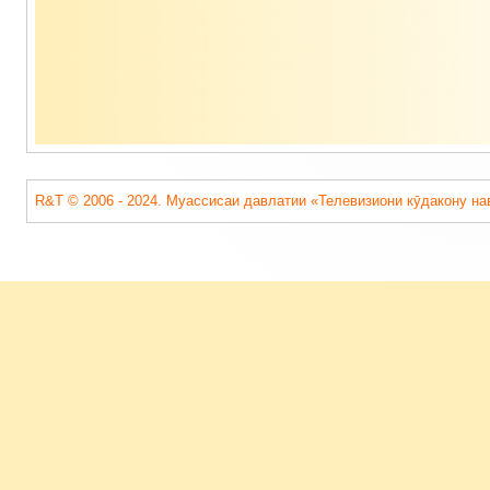
R&T © 2006 - 2024. Муассисаи давлатии «Телевизиони кӯдакону на