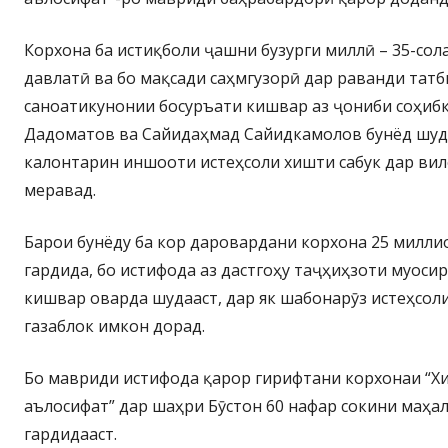
Корхона ба истиқболи ҷашни бузурги миллӣ – 35-сол
давлатӣ ва бо мақсади саҳмгузорӣ дар раванди тат
саноатикунонии босуръати кишвар аз ҷониби соҳиб
Дадоматов ва Сайидаҳмад Сайидкамолов бунёд шуда
калонтарин иншооти истеҳсоли хишти сабук дар вил
меравад.
Барои бунёду ба кор даровардани корхона 25 милли
гардида, бо истифода аз дастгоҳу таҷҳиҳзоти муосир,
кишвар оварда шудааст, дар як шабонарӯз истеҳсоли
газаблок имкон дорад.
Бо мавриди истифода қарор гирифтани корхонаи “Х
аълосифат” дар шаҳри Бӯстон 60 нафар сокини маҳа
гардидааст.