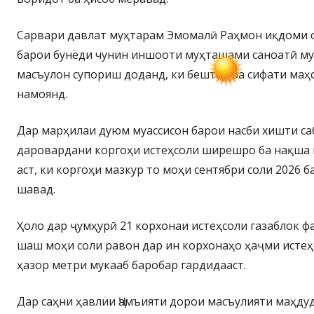
Сарвари давлат муҳтарам Эмомалӣ Раҳмон иқдоми 
барои бунёди чунин иншооти муҳташами саноатӣ муҳ
масъулон супориш доданд, ки бештар ба сифати маҳ
намоянд.
Дар марҳилаи дуюм муассисон барои насби хишти саб
даровардани коргоҳи истеҳсоли ширешро ба нақша 
аст, ки коргоҳи мазкур то моҳи сентябри соли 2026 
шавад.
Ҳоло дар ҷумҳурӣ 21 корхонаи истеҳсоли газаблок ф
шаш моҳи соли равон дар ин корхонаҳо ҳаҷми истеҳс
ҳазор метри мукааб баробар гардидааст.
Дар саҳни ҳавлии Ҷамъияти дорои масъулияти маҳду