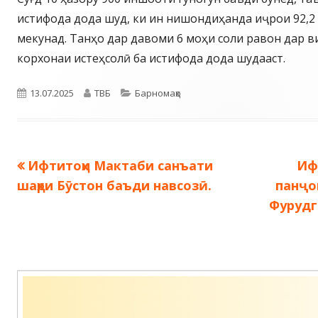
истифода дода шуд, ки ин нишондиҳанда иҷрои 92,2
мекунад. Танҳо дар давоми 6 моҳи соли равон дар в
корхонаи истеҳсолӣ ба истифода дода шудааст.
Опубликовано
Автор
Рубрики
13.07.2025
ТВБ
Барномаҳо
Предыдущая
Сл
Ифтитоҳи Мактаби санъати
Иф
Навигация
запись:
зап
шаҳри Бӯстон баъди навсозӣ.
панҷо
по
Фурудг
записям
Содержимое
подвала