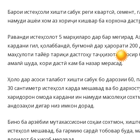
Барои истеҳсоли хишти сабук реги квартсӣ, семент, г
намуди ашёи хом аз хориҷи кишвар ба корхона даст
Раванди истеҳсолот 5 марҳиларо дар бар мегирад. А
кардани гил, қолаббандӣ, буғмонӣ дар ҳарорати 200
маҳсулоти тайёр тариқи дастгоҳу таҷҳизоти муосир
амалӣ шуда, кори дастӣ кам ба назар мерасад.
Ҳоло дар асоси талабот хишти сабук бо дарозии 60, 
30 сантиметр истеҳсол карда мешавад ва бо дархос
харидорон омода кардани ин намуди масолеҳи сохт
андозаҳои дигар низ имкон дорад.
Бино ба арзёбии мутахассисони соҳаи сохтмон, хиште
истеҳсол мешавад, ба гармию сардӣ тобовар буда, 
воридот ба ҳисоб меравад.