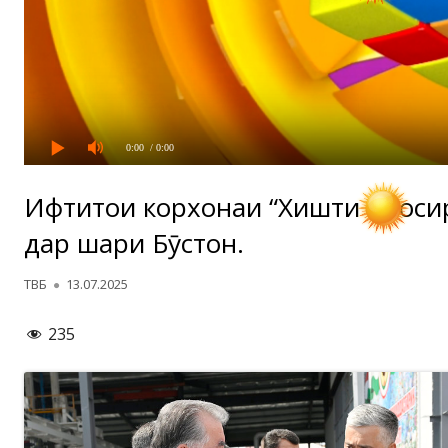
0:00
/ 0:00
Ифтитоҳи корхонаи “Хишти муоси
дар шаҳри Бӯстон.
Автор
Опубликовано
ТВБ
13.07.2025
235