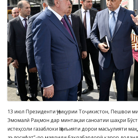
13 июл Президенти Ҷумҳурии Тоҷикистон, Пешвои м
Эмомалӣ Раҳмон дар минтақаи саноатии шаҳри Бӯст
истеҳсоли газаблоки Ҷамъияти дорои масъулияти ма
аълосифат”-ро мавриди баҳрабардорӣ қарор доданд