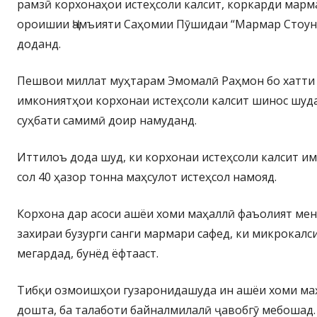
рамзӣ корхонаҳои истеҳсоли калсит, коркарди марм
ороишии Ҷамъияти Саҳомии Пӯшидаи “Мармар Стоун”
доданд.
Пешвои миллат муҳтарам Эмомалӣ Раҳмон бо хатти 
имкониятҳои корхонаи истеҳсоли калсит шинос шуд
суҳбати самимӣ доир намуданд.
Иттилоъ дода шуд, ки корхонаи истеҳсоли калсит им
сол 40 ҳазор тонна маҳсулот истеҳсол намояд.
Корхона дар асоси ашёи хоми маҳаллӣ фаъолият мен
захираи бузурги санги мармари сафед, ки микрокалс
мегардад, бунёд ёфтааст.
Тибқи озмоишҳои гузаронидашуда ин ашёи хоми ма
дошта, ба талаботи байналмилалӣ ҷавобгӯ мебошад.