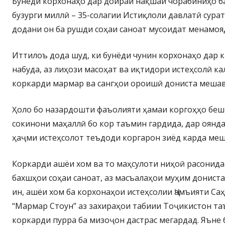
Бунёди корхонаҳо дар доираи нақшаи чорабиниҳо б
бузурги миллӣ – 35-солагии Истиқлоли давлатӣ сурат
додани он ба рушди соҳаи саноат мусоидат менамоя
Иттилоъ дода шуд, ки бунёди чунин корхонаҳо дар 
набуда, аз лиҳози масоҳат ва иқтидори истеҳсолӣ к
коркарди мармар ва сангҳои ороишӣ дониста мешав
Ҳоло бо назардошти фаъолияти ҳамаи коргоҳҳо беш 
сокинони маҳаллӣ бо кор таъмин гардида, дар оянд
ҳаҷми истеҳсолот теъдоди коргарон зиёд карда меш
Коркарди ашёи хом ва то маҳсулоти ниҳоӣ расонида
бахшҳои соҳаи саноат, аз масъалаҳои муҳим донист
ин, ашёи хом ба корхонаҳои истеҳсолии Ҷамъияти С
“Мармар Стоун” аз захираҳои табиии Тоҷикистон та
коркарди пурра ба мизоҷон дастрас мегардад. Яъне 