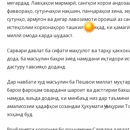
мегардад. Лавҳаҳои мармарӣ, сангҳои хорои андоза
фаввораҳо, сутунчаҳои нақшин, панҷараҳои зина, зе
сутунҳо, армуғон ва дигар лавозимоти ороишӣ аз са
истеҳсолии корхонаҳоро ташкил медиҳад, ки ҳамагӣ
миллӣ омода карда шудааст.
Сарвари давлат ба сифати маҳсулот ва тарҳу ҳаккок
дода, ба масъулин баҳри зиёд намудани иқтидори и
дастуру тавсияҳо доданд.
Дар навбати худ масъулин ба Пешвои миллат муҳта
барои фароҳам овардани шароит ва дастгирии бахши
намуда, ваъда доданд, ки минбаъд низ дар таъмин
амалисозии ҳадафҳои созандаи Ҳукумати Ҷумҳурии Т
хоҳанд буд.
Роҳбарияти корхонаи бо роҳнамоии Сарвари давлат