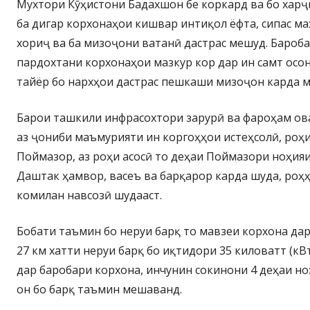
Мухтори Кӯҳистони Бадахшон бе коркард ва бо харҷ
ба дигар корхонаҳои кишвар интиқол ёфта, сипас ма
хориҷ ва ба мизоҷони ватанӣ дастрас мешуд. Бароб
пардохтани корхонаҳои мазкур кор дар ин самт осон
тайёр бо нархҳои дастрас пешкаши мизоҷон карда 
Барои ташкили инфрасохтори зарурӣ ва фароҳам о
аз ҷониби маъмурияти ин коргоҳҳои истеҳсолӣ, ро
Поймазор, аз роҳи асосӣ то деҳаи Поймазори ноҳияи
Даштак ҳамвор, васеъ ва барқарор карда шуда, роҳ
комилан навсозӣ шудааст.
Бобати таъмин бо неруи барқ то мавзеи корхона да
27 км хатти неруи барқ бо иқтидори 35 киловатт (кВ
дар баробари корхона, инчунин сокинони 4 деҳаи но
он бо барқ таъмин мешаванд.