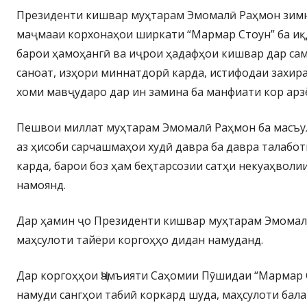
Президенти кишвар муҳтарам Эмомалӣ Раҳмон зим
маҷмааи корхонаҳои ширкати “Мармар Стоун” ба и
барои ҳамоҳангӣ ва иҷрои ҳадафҳои кишвар дар са
саноат, изҳори миннатдорӣ карда, истифодаи захир
хоми мавҷударо дар ин замина ба манфиати кор арз
Пешвои миллат муҳтарам Эмомалӣ Раҳмон ба масъул
аз ҳисоби сарчашмаҳои худӣ давра ба давра талабо
карда, барои боз ҳам беҳтарсозии сатҳи некуаҳволи
намоянд.
Дар ҳамин ҷо Президенти кишвар муҳтарам Эмомал
маҳсулоти тайёри коргоҳҳо дидан намуданд.
Дар коргоҳҳои Ҷамъияти Саҳомии Пӯшидаи “Мармар С
намуди сангҳои табиӣ коркард шуда, маҳсулоти бал