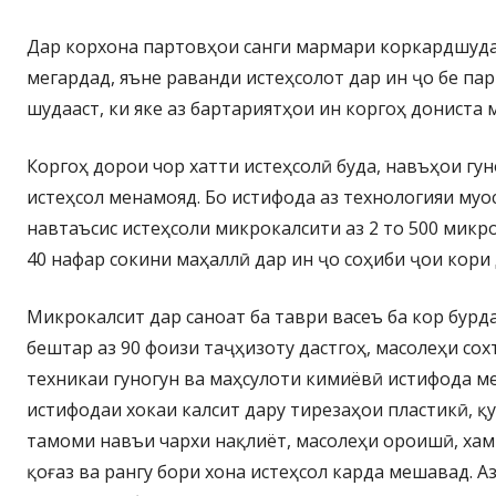
Дар корхона партовҳои санги мармари коркардшуда
мегардад, яъне раванди истеҳсолот дар ин ҷо бе па
шудааст, ки яке аз бартариятҳои ин коргоҳ дониста
Коргоҳ дорои чор хатти истеҳсолӣ буда, навъҳои гу
истеҳсол менамояд. Бо истифода аз технологияи муо
навтаъсис истеҳсоли микрокалсити аз 2 то 500 микр
40 нафар сокини маҳаллӣ дар ин ҷо соҳиби ҷои кори
Микрокалсит дар саноат ба таври васеъ ба кор бурда
бештар аз 90 фоизи таҷҳизоту дастгоҳ, масолеҳи со
техникаи гуногун ва маҳсулоти кимиёвӣ истифода ме
истифодаи хокаи калсит дару тирезаҳои пластикӣ, қу
тамоми навъи чархи нақлиёт, масолеҳи ороишӣ, ха
қоғаз ва рангу бори хона истеҳсол карда мешавад. Аз