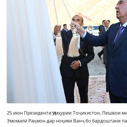
25 июн Президенти Ҷумҳурии Тоҷикистон, Пешвои м
Эмомалӣ Раҳмон дар ноҳияи Ванҷ бо бардоштани па