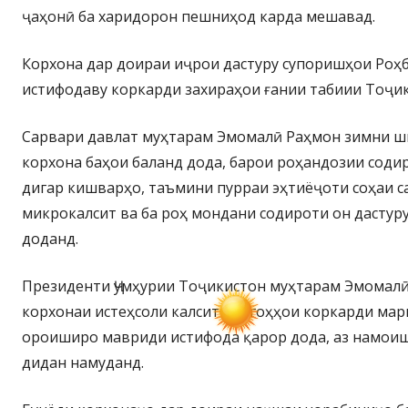
ҷаҳонӣ ба харидорон пешниҳод карда мешавад.
Корхона дар доираи иҷрои дастуру супоришҳои Роҳб
истифодаву коркарди захираҳои ғании табиии Тоҷик
Сарвари давлат муҳтарам Эмомалӣ Раҳмон зимни ш
корхона баҳои баланд дода, барои роҳандозии соди
дигар кишварҳо, таъмини пурраи эҳтиёҷоти соҳаи с
микрокалсит ва ба роҳ мондани содироти он дастур
доданд.
Президенти Ҷумҳурии Тоҷикистон муҳтарам Эмомал
корхонаи истеҳсоли калсит коргоҳҳои коркарди мар
ороиширо мавриди истифода қарор дода, аз намои
дидан намуданд.