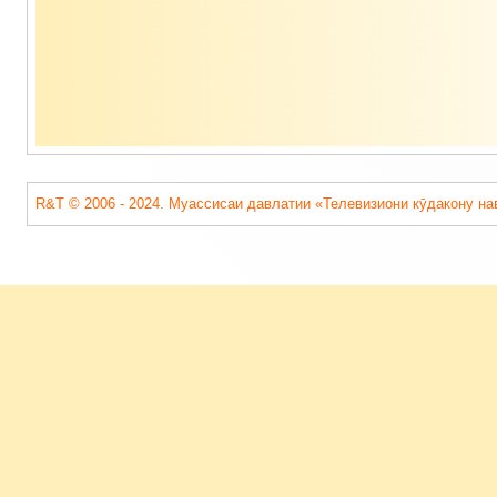
R&T © 2006 - 2024. Муассисаи давлатии «Телевизиони кӯдакону на