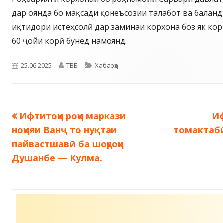
дар оянда бо мақсади қонеъсозии талабот ва балан
иқтидори истеҳсолӣ дар заминаи корхона боз як кор
60 ҷойи корӣ бунёд намоянд.
Опубликовано
Автор
Рубрики
25.06.2025
ТВБ
Хабарҳо
Предыдущая
С
Ифтитоҳи роҳи маркази
Иф
Навигация
запись:
за
ноҳияи Ванҷ то нуқтаи
томактабӣ
по
пайвастшавӣ ба шоҳроҳи
Душанбе — Кулма.
записям
Содержимое
подвала