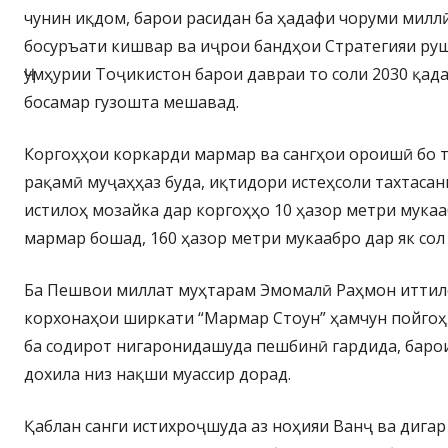
чунин иқдом, барои расидан ба ҳадафи чоруми милл
босуръати кишвар ва иҷрои бандҳои Стратегияи руш
Ҷумҳурии Тоҷикистон барои давраи то соли 2030 қад
босамар гузошта мешавад.
Коргоҳҳои коркарди мармар ва сангҳои ороишӣ бо 
рақамӣ муҷаҳҳаз буда, иқтидори истеҳсоли тахтасан
истилоҳ мозайка дар коргоҳҳо 10 ҳазор метри мукаа
мармар бошад, 160 ҳазор метри мукаабро дар як сол
Ба Пешвои миллат муҳтарам Эмомалӣ Раҳмон иттило
корхонаҳои ширкати “Мармар Стоун” ҳамчун пойгоҳ
ба содирот нигаронидашуда пешбинӣ гардида, баро
дохила низ нақши муассир дорад.
Қаблан санги истихроҷшуда аз ноҳияи Ванҷ ва дига