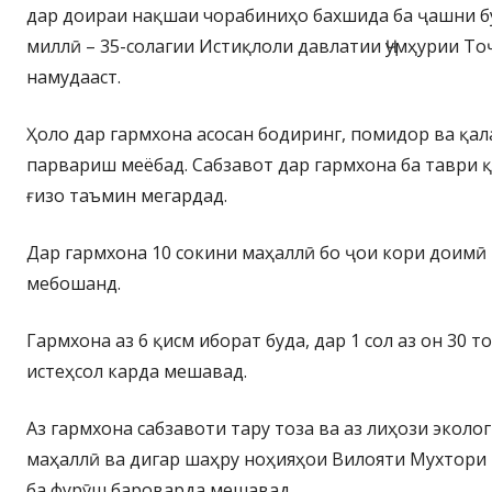
дар доираи нақшаи чорабиниҳо бахшида ба ҷашни б
миллӣ – 35-солагии Истиқлоли давлатии Ҷумҳурии То
намудааст.
Ҳоло дар гармхона асосан бодиринг, помидор ва қа
парвариш меёбад. Сабзавот дар гармхона ба таври қ
ғизо таъмин мегардад.
Дар гармхона 10 сокини маҳаллӣ бо ҷои кори доимӣ
мебошанд.
Гармхона аз 6 қисм иборат буда, дар 1 сол аз он 30 т
истеҳсол карда мешавад.
Аз гармхона сабзавоти тару тоза ва аз лиҳози эколо
маҳаллӣ ва дигар шаҳру ноҳияҳои Вилояти Мухтори
ба фурӯш бароварда мешавад.