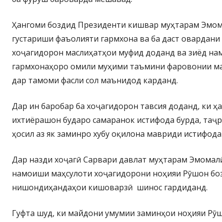
Ҳангоми боздид Президенти кишвар муҳтарам Эмом
густариши фаъолияти гармхона ва ба даст овардани 
хоҷагидорон маслиҳатҳои муфид доданд ва зиёд на
гармхонаҳоро омили муҳими таъмини фаровонии ма
дар тамоми фасли сол маънидод карданд.
Дар ин баробар ба хоҷагидорон тавсия доданд, ки ҳ
ихтиёрашон бударо самаранок истифода бурда, таҷ
ҳосил аз як заминро хубу оқилона мавриди истифода
Дар назди хоҷагӣ Сарвари давлат муҳтарам Эмомал
намоиши маҳсулоти хоҷагидорони ноҳияи Рӯшон боз
нишондиҳандаҳои кишоварзӣ шинос гардиданд.
Гуфта шуд, ки майдони умумии заминҳои ноҳияи Рӯш