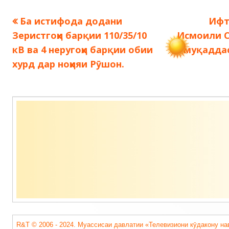
Предыдущая
Сле
Ба истифода додани
Ифт
Навигация
запись:
запи
Зеристгоҳи барқии 110/35/10
Исмоили 
по
кВ ва 4 неругоҳи барқии обии
муқаддас
хурд дар ноҳияи Рӯшон.
записям
Содержимое
подвала
R&T © 2006 - 2024. Муассисаи давлатии «Телевизиони кӯдакону на