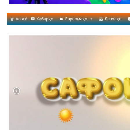
Асосӣ
Хабарҳо
Барномаҳо
Лавҳаҳо