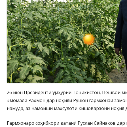
26 июн Президенти Ҷумҳурии Тоҷикистон, Пешвои м
Эмомалӣ Раҳмон дар ноҳияи Рӯшон гармхонаи замо
намуда, аз намоиши маҳсулоти кишоварзони ноҳия 
Гармхонаро соҳибкори ватанӣ Руслан Сайнаков дар м