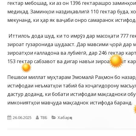
гектар мебошад, ки аз он 1396 гектарашро заминҳо
медиҳад. Заминҳои наздиҳавлигӣ 110 гектар буда, 
мекунанд, ки ҳар як ваҷаби онро самаранок истифод
Иттилоъ дода шуд, ки то имрӯз дар масоҳати 777 г
зироат гузаронида шудааст. Дар мавсими ҷорӣ дар м
зироатҳои ғалладона ва лубиёгӣ, дар 246 гектар кар
153 гектар сабзавот ва дигар навъи зироат кишт кар
Пешвои миллат муҳтарам Эмомалӣ Раҳмон бо наза
истифодаи неъматҳои табиӣ ба хоҷагидорону масъ
дастур доданд, ки бобати истифодаи мақсадноки обу
имкониятҳои мавҷуда мақсаднок истифода баранд.
Опубликовано
Автор
Рубрики
26.06.2025
ТВБ
Хабарҳо