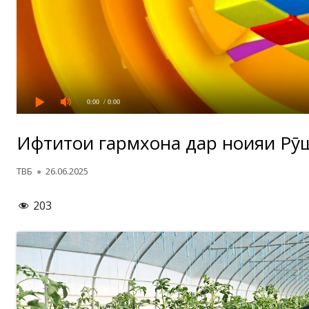
0:00
/ 0:00
Ифтитоҳи гармхона дар ноҳияи Рӯ
Автор
Опубликовано
ТВБ
26.06.2025
203