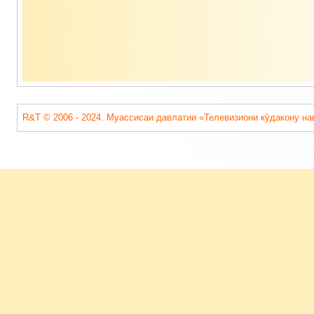
R&T © 2006 - 2024. Муассисаи давлатии «Телевизиони кӯдакону на