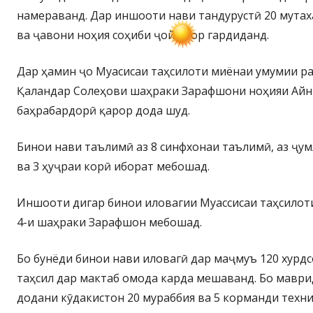
намераванд. Дар иншооти нави тандурустӣ 20 мута
ва ҷавони ноҳия соҳиби ҷойи кор гардиданд.
Дар ҳамин ҷо Муасисаи таҳсилоти миёнаи умумии рақ
Қаландар Солеҳови шаҳраки Зарафшони ноҳияи Айн
баҳрабардорӣ қарор дода шуд.
Бинои нави таълимӣ аз 8 синфхонаи таълимӣ, аз ҷум
ва 3 ҳуҷраи корӣ иборат мебошад.
Иншооти дигар бинои иловагии Муассисаи таҳсилот
4-и шаҳраки Зарафшон мебошад.
Бо бунёди бинои нави иловагӣ дар маҷмуъ 120 хурдсо
таҳсил дар мактаб омода карда мешаванд. Бо маври
додани кӯдакистон 20 мураббия ва 5 корманди техн