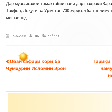
Дар муассисаҳои томактабии нави дар шаҳраки Зар
Такфон, Лоҳути ва Урметан 700 хурдсол ба таълиму 
мешаванд.
Опубликовано
Автор
Рубрики
07.07.2026
ТВБ
Хабарҳо
Предыдущая
Следую
Оғози сафари корӣ ба
Тариқи
Навигация
запись:
запись:
Ҷумҳурии Исломии Эрон
наму
по
н
записям
Содержимое
подвала