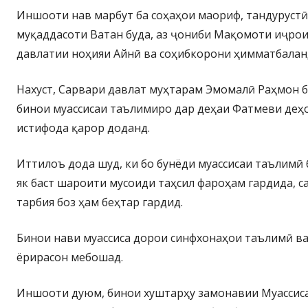
Иншооти нав марбут ба соҳаҳои маориф, тандурустӣ
муқаддасоти Ватан буда, аз ҷониби Мақомоти иҷро
давлатии ноҳияи Айнӣ ва соҳибкорони ҳимматбалан
Нахуст, Сарвари давлат муҳтарам Эмомалӣ Раҳмон б
бинои муассисаи таълимиро дар деҳаи Фатмеви деҳ
истифода қарор доданд.
Иттилоъ дода шуд, ки бо бунёди муассисаи таълимӣ 
як баст шароити мусоиди таҳсил фароҳам гардида, с
тарбия боз ҳам беҳтар гардид.
Бинои нави муассиса дорои синфхонаҳои таълимӣ ва
ёрирасон мебошад.
Иншооти дуюм, бинои хуштарҳу замонавии Муассис