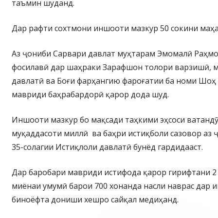
таъмин шуданд.
Дар рафти сохтмони иншооти мазкур 50 сокини маҳа
Аз ҷониби Сарвари давлат муҳтарам Эмомалӣ Раҳмо
фосилавӣ дар шаҳраки Зарафшон толори варзишӣ, 
давлатӣ ва Боғи фарҳангию фароғатии ба номи Шо
мавриди баҳрабардорӣ қарор дода шуд.
Иншооти мазкур бо мақсади таҳкими эҳсоси ватандӯ
муқаддасоти миллӣ ва баҳри истиқболи сазовор аз
35-солагии Истиқлоли давлатӣ бунёд гардидааст.
Дар баробари мавриди истифода қарор гирифтани 2 
миёнаи умумӣ барои 700 хонанда насли наврас дар 
биноёфта дониши хешро сайқал медиҳанд.