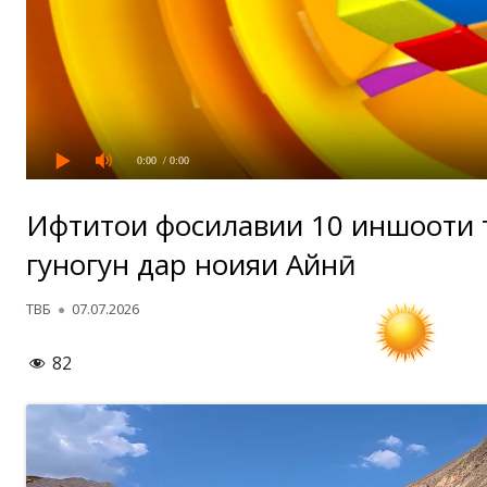
0:00
/ 0:00
Ифтитоҳи фосилавии 10 иншооти
гуногун дар ноҳияи Айнӣ
Автор
Опубликовано
ТВБ
07.07.2026
82