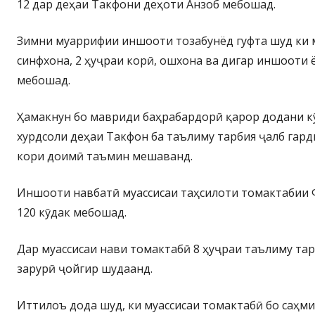
12 дар деҳаи Такфони деҳоти Анзоб мебошад.
Зимни муаррифии иншооти тозабунёд гуфта шуд ки м
синфхона, 2 ҳуҷраи корӣ, ошхона ва дигар иншооти
мебошад.
Ҳамакнун бо мавриди баҳрабардорӣ қарор додани к
хурдсоли деҳаи Такфон ба таълиму тарбия ҷалб гарди
кори доимӣ таъмин мешаванд.
Иншооти навбатӣ муассисаи таҳсилоти томактабии 
120 кӯдак мебошад.
Дар муассисаи нави томактабӣ 8 ҳуҷраи таълиму та
зарурӣ ҷойгир шудаанд.
Иттилоъ дода шуд, ки муассисаи томактабӣ бо саҳ