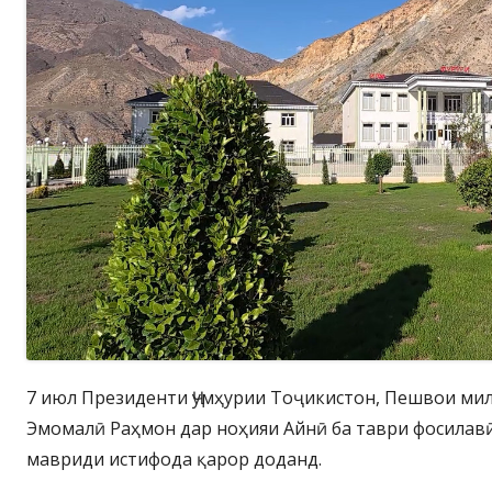
7 июл Президенти Ҷумҳурии Тоҷикистон, Пешвои ми
Эмомалӣ Раҳмон дар ноҳияи Айнӣ ба таври фосилав
мавриди истифода қарор доданд.