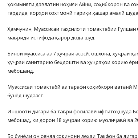
ҳокимияти давлатии ноҳияи Айнӣ, соҳибкорон ва со
гардида, корҳои сохтмонӣ тариқи ҳашар амалӣ шуда
Ҳамчунин, Муассисаи таҳсилоти томактабии Гулшан 
мавриди истифода қарор дода шуд.
Бинои муассиса аз 7 ҳуҷраи асосӣ, ошхона, ҳуҷраи ҳ
ҳуҷраи санитарию беҳдоштӣ ва ҳуҷраҳои корию ёри
мебошанд.
Муассисаи томактабӣ аз тарафи соҳибкори ватанӣ 
бунёд шудааст.
Иншооти дигари ба таври фосилавӣ ифтитоҳшуда Б
мебошад, ки дорои 18 ҳуҷраи корию муолиҷавӣ ва 20
Бо бунёди он оянда сокинони деҳаи Такфон ба дигар