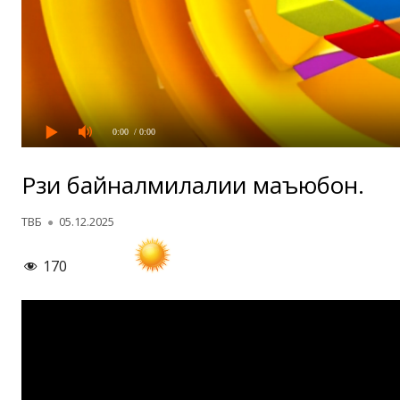
0:00
/ 0:00
Рӯзи байналмилалии маъюбон.
Автор
Опубликовано
ТВБ
05.12.2025
170