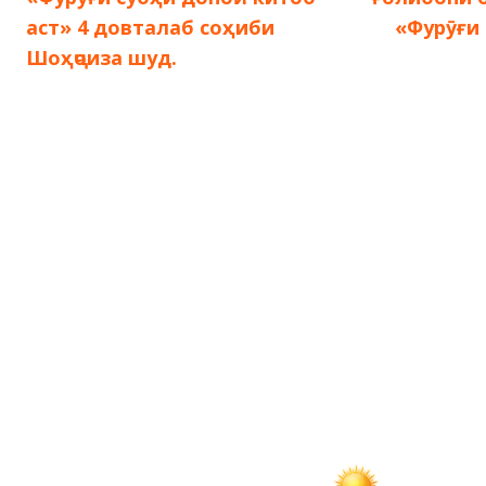
по
аст» 4 довталаб соҳиби
«Фурӯғи
Шоҳҷоиза шуд.
записям