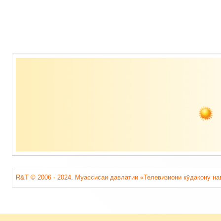
Содержимое
подвала
R&T © 2006 - 2024. Муассисаи давлатии «Телевизиони кӯдакону на