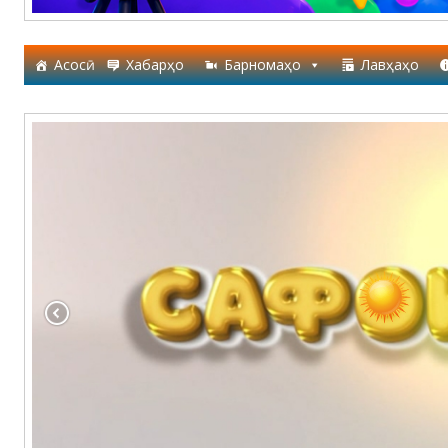
Асосӣ
Хабарҳо
Барномаҳо
Лавҳаҳо