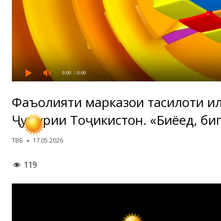
0:00
/ 0:00
Фаъолияти марказҳои таҳсилоти и
Ҷумҳурии Тоҷикистон. «Биёед, би
Автор
Опубликовано
ТВБ
17.05.2026
119