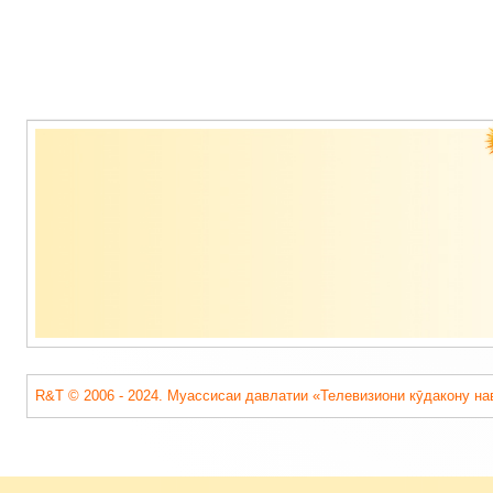
Содержимое
подвала
R&T © 2006 - 2024. Муассисаи давлатии «Телевизиони кӯдакону на