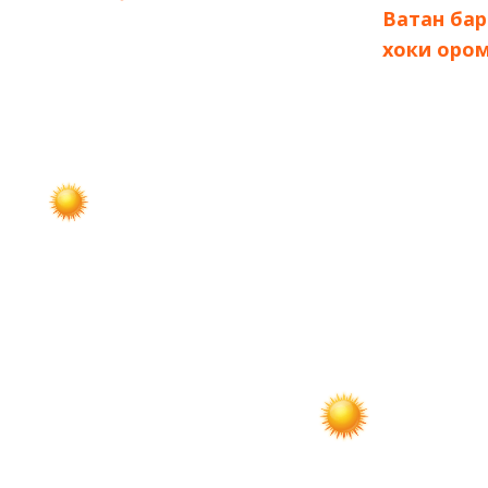
запись:
запись:
Ватан ба
по
хоки оро
записям