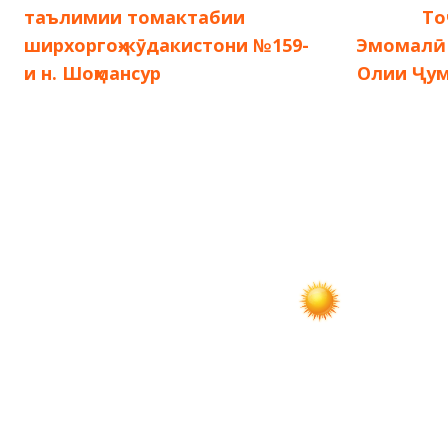
запись:
запись:
таълимии томактабии
То
по
ширхоргоҳ-кӯдакистони №159-
Эмомалӣ 
и н. Шоҳмансур
Олии Ҷум
записям