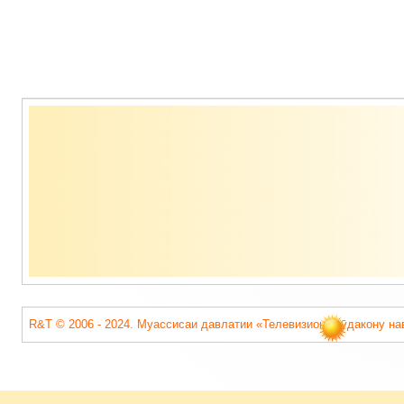
Содержимое
подвала
R&T © 2006 - 2024. Муассисаи давлатии «Телевизиони кӯдакону на