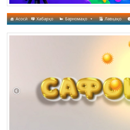
Асосӣ
Хабарҳо
Барномаҳо
Лавҳаҳо