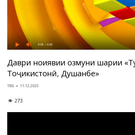
0:00
/ 0:00
Даври ноҳиявии озмуни шаҳрии «Т
Тоҷикистонӣ, Душанбе»
Автор
Опубликовано
ТВБ
11.12.2025
273