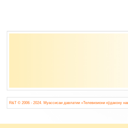
Содержимое
подвала
R&T © 2006 - 2024. Муассисаи давлатии «Телевизиони кӯдакону на