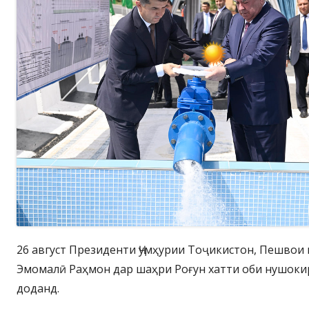
26 август Президенти Ҷумҳурии Тоҷикистон, Пешвои
Эмомалӣ Раҳмон дар шаҳри Роғун хатти оби нушоки
доданд.