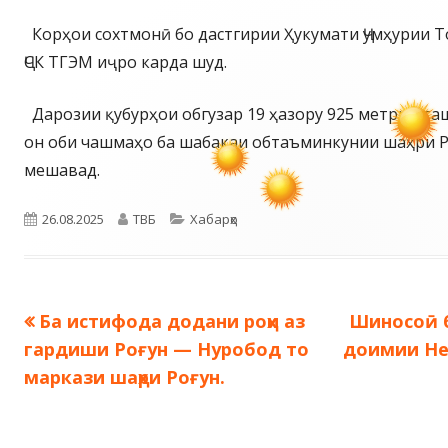
Корҳои сохтмонӣ бо дастгирии Ҳукумати Ҷумҳурии Т
ҶСК ТГЭМ иҷро карда шуд.
Дарозии қубурҳои обгузар 19 ҳазору 925 метрро та
он оби чашмаҳо ба шабакаи обтаъминкунии шаҳри Р
мешавад.
Опубликовано
Автор
Рубрики
26.08.2025
ТВБ
Хабарҳо
Предыдущая
Следующ
Ба истифода додани роҳи аз
Шиносоӣ б
Навигация
запись:
запись:
гардиши Роғун — Нуробод то
доимии Не
по
маркази шаҳри Роғун.
записям