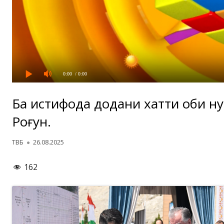
0:00
/ 0:00
Ба истифода додани хатти оби н
Роғун.
Автор
Опубликовано
ТВБ
26.08.2025
162