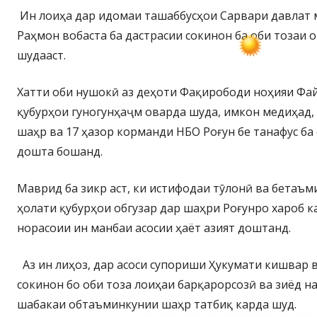
Ин лоиҳа дар идомаи ташаббусҳои Сарвари давлат
Раҳмон вобаста ба дастрасии сокинон ба оби тозаи
шудааст.
Хатти оби нушокӣ аз деҳоти Фақирободи ноҳияи Фай
қубурҳои гуногунҳаҷм оварда шуда, имкон медиҳад, 
шаҳр ва 17 ҳазор корманди НБО Роғун бе танафус ба 
дошта бошанд.
Маврид ба зикр аст, ки истифодаи тӯлонӣ ва бетаъм
ҳолати қубурҳои обгузар дар шаҳри Роғунро хароб к
норасоии ин манбаи асосии ҳаёт азият доштанд.
Аз ин лиҳоз, дар асоси супориши Ҳукумати кишвар 
сокинон бо оби тоза лоиҳаи барқарорсозӣ ва зиёд 
шабакаи обтаъминкунии шаҳр татбиқ карда шуд.