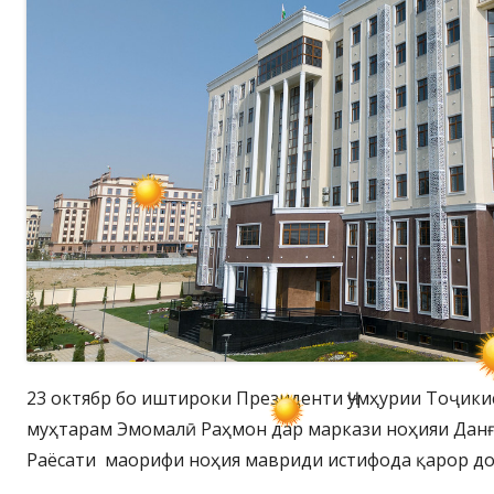
23 октябр бо иштироки Президенти Ҷумҳурии Тоҷик
муҳтарам Эмомалӣ Раҳмон дар маркази ноҳияи Данғ
Раёсати маорифи ноҳия мавриди истифода қарор до