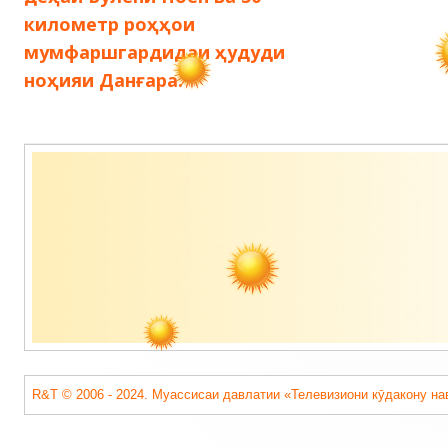
записям
километр роҳҳои
мумфаршгардидаи ҳудуди
ноҳияи Данғара.
Содержимое
подвала
R&T © 2006 - 2024. Муассисаи давлатии «Телевизиони кӯдакону на