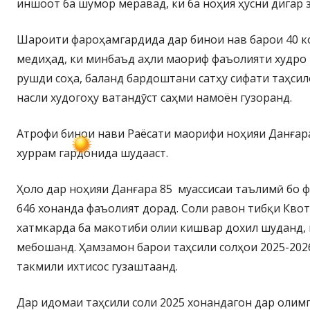
иншоот ба шумор меравад, ки ба ноҳия ҳусни дигар 
Шароити фароҳамгардида дар бинои нав барои 40 
медиҳад, ки минбаъд аҳли маориф фаъолияти худро 
рушди соҳа, баланд бардоштани сатҳу сифати таҳсил
насли худогоҳу ватандӯст саҳми намоён гузоранд.
Атрофи бинои нави Раёсати маорифи ноҳияи Данғара
хуррам гардонида шудааст.
Ҳоло дар ноҳияи Данғара 85 муассисаи таълимӣ бо 
646 хонанда фаъолият дорад. Соли равон тибқи Кво
хатмкарда ба макотиби олии кишвар дохил шуданд, 
мебошанд. Ҳамзамон барои таҳсили солҳои 2025-2026
такмили ихтисос гузаштаанд.
Дар идомаи таҳсили соли 2025 хонандагон дар оли