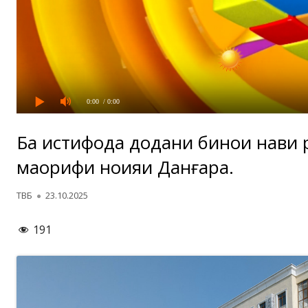
0:00
/ 0:00
Ба истифода додани бинои нави 
маорифи ноҳияи Данғара.
Автор
Опубликовано
ТВБ
23.10.2025
191