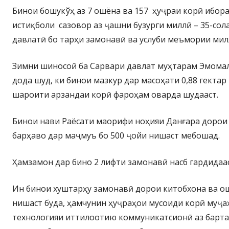
Бинои бошукўҳ аз 7 ошёна ва 157 ҳуҷраи корӣ ибора
истиқболи сазовор аз ҷашни бузурги миллӣ – 35-сол
давлатӣ бо тарҳи замонавӣ ва услуби меъмории мил
Зимни шиносоӣ ба Сарвари давлат муҳтарам Эмома
дода шуд, ки бинои мазкур дар масоҳати 0,88 гектар
шароити арзандаи корӣ фароҳам оварда шудааст.
Бинои нави Раёсати маорифи ноҳияи Данғара дорои
барҳаво дар маҷмуъ бо 500 ҷойи нишаст мебошад.
Ҳамзамон дар бино 2 лифти замонавӣ насб гардидаас
Ин бинои хуштарҳу замонавӣ дорои китобхона ва ош
нишаст буда, ҳамчунин ҳуҷраҳои мусоиди корӣ муҷа
технологияи иттилоотию коммуникатсионӣ аз барта