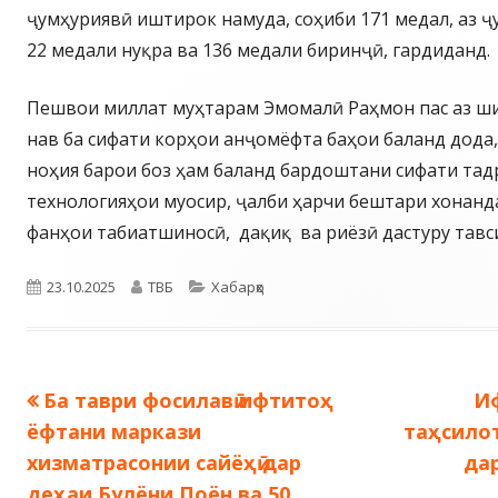
ҷумҳуриявӣ иштирок намуда, соҳиби 171 медал, аз ҷ
22 медали нуқра ва 136 медали биринҷӣ, гардиданд
Пешвои миллат муҳтарам Эмомалӣ Раҳмон пас аз ш
нав ба сифати корҳои анҷомёфта баҳои баланд дода
ноҳия барои боз ҳам баланд бардоштани сифати тад
технологияҳои муосир, ҷалби ҳарчи бештари хонанд
фанҳои табиатшиносӣ, дақиқ ва риёзӣ дастуру тавс
Опубликовано
Автор
Рубрики
23.10.2025
ТВБ
Хабарҳо
Предыдущая
С
Ба таври фосилавӣ ифтитоҳ
И
Навигация
запись:
за
ёфтани маркази
таҳсило
по
хизматрасонии сайёҳӣ дар
да
деҳаи Булёни Поён ва 50