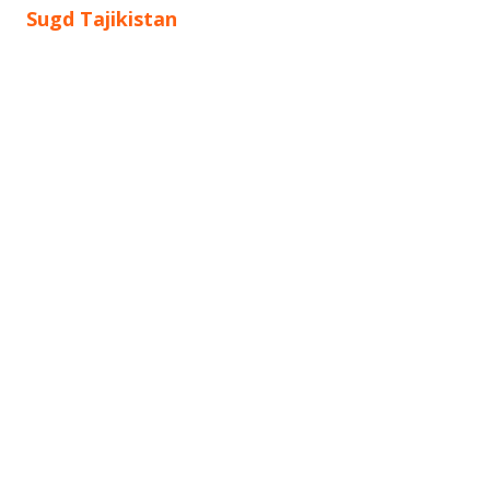
запись:
Sugd Tajikistan
по
записям