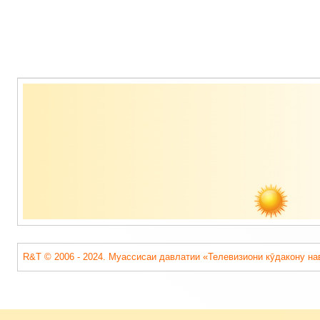
Содержимое
подвала
R&T © 2006 - 2024. Муассисаи давлатии «Телевизиони кӯдакону на