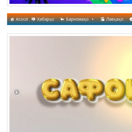
Асосӣ
Хабарҳо
Барномаҳо
Лавҳаҳо