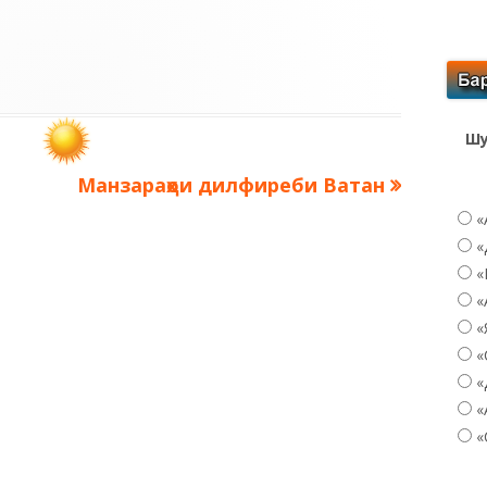
Шу
Следующая
Манзараҳои дилфиреби Ватан
запись:
«
«
«
«
«
«
«
«
«