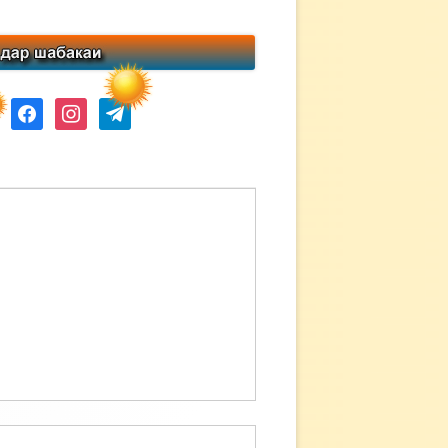
ube
facebook
instagram
telegram