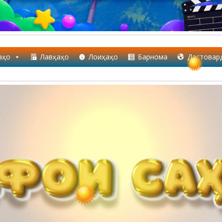
аҳо
Лавҳаҳо
Лоиҳаҳо
Барнома
Дастовар