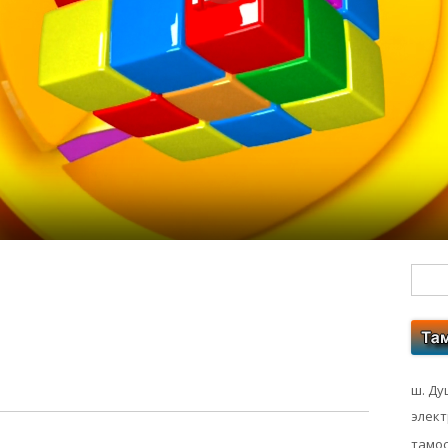
Гл
бо
ко
ш. Ду
элек
тамос