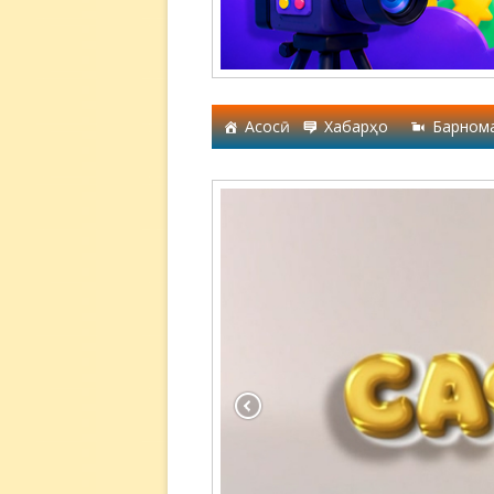
Асосӣ
Хабарҳо
Барном