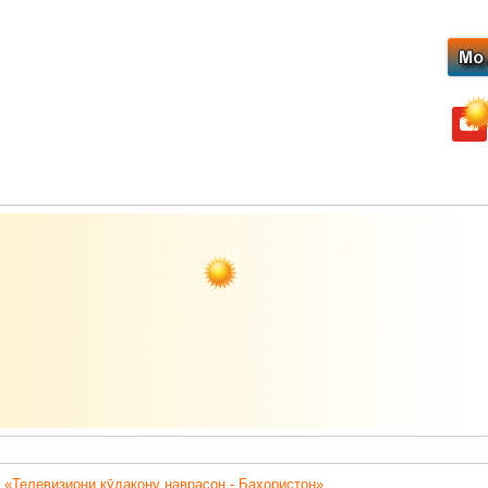
yout
 «Телевизиони кӯдакону наврасон - Баҳористон».