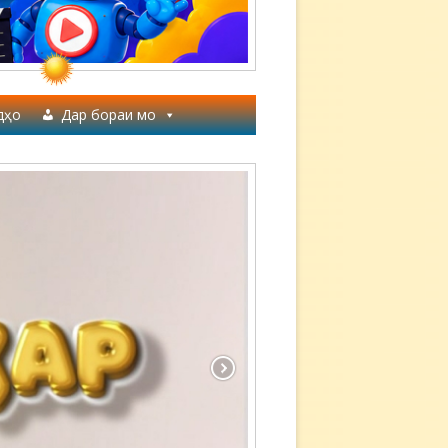
дҳо
Дар бораи мо