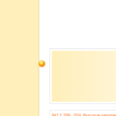
Содержимое
подвала
R&T © 2006 - 2024. Муассисаи давлатии