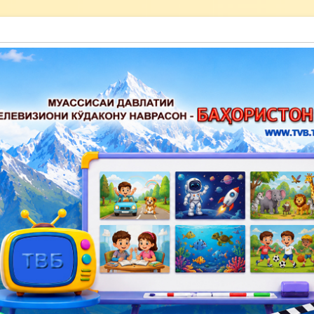
акону наврасон — Баҳористон»