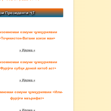
изомномаи озмуни ҷумҳуриявии
«Тоҷикистон-Ватани азизи ман»
» Идома «
изомномаи озмуни ҷумҳуриявии
«Фурӯғи субҳи доноӣ китоб аст»
» Идома «
мномаи озмуни ҷумҳуриявии «Илм-
фурӯғи маърифат»
» Идома «