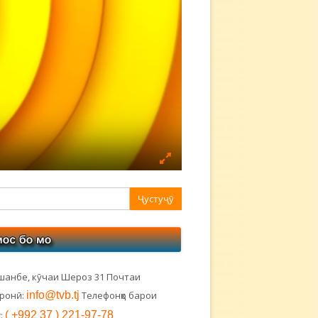
авная
ковая
лонка
шанбе, кӯчаи Шероз 31 Почтаи
тронӣ:
info@tvb.tj
Телефонҳо барои
:
( +992 37 ) 221-97-78