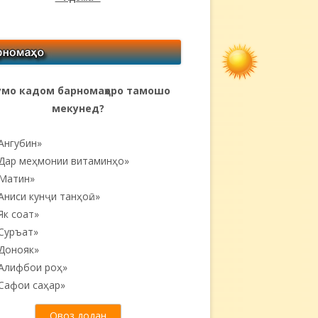
мо кадом барномаҳоро тамошо
мекунед?
Ангубин»
Дар меҳмонии витаминҳо»
Матин»
Аниси кунҷи танҳоӣ...»
Як соат»
Суръат»
Донояк»
Алифбои роҳ»
Сафои саҳар»