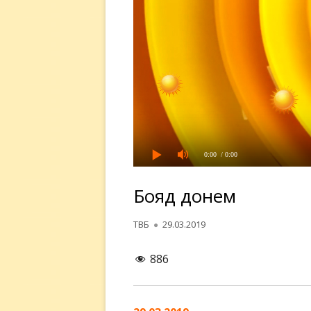
0:00
/ 0:00
Бояд донем
Автор
Опубликовано
ТВБ
29.03.2019
886