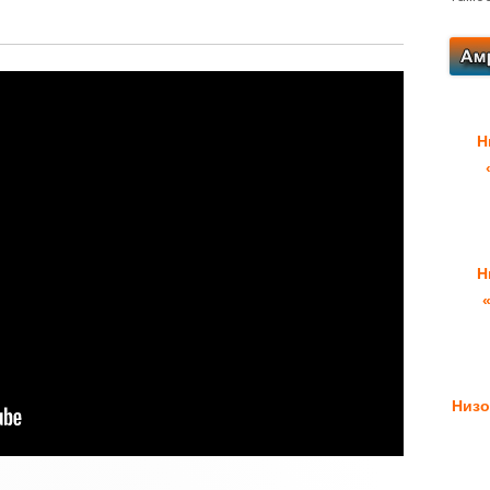
Н
Н
Низо