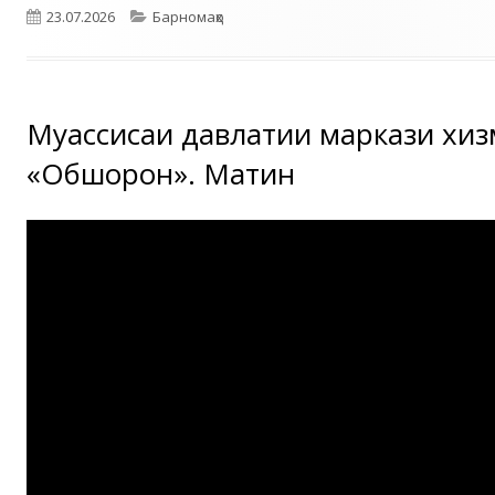
Опубликовано
Рубрики
23.07.2026
Барномаҳо
Муассисаи давлатии маркази хи
«Обшорон». Матин