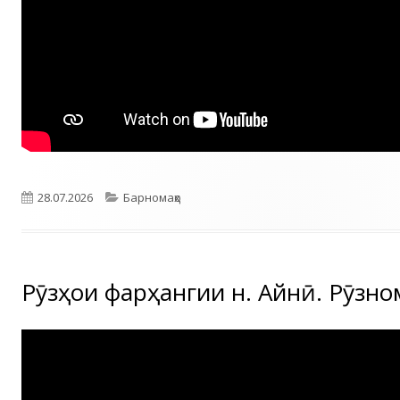
Опубликовано
Рубрики
28.07.2026
Барномаҳо
Рӯзҳои фарҳангии н. Айнӣ. Рӯзно