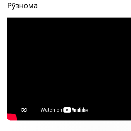
Рӯзнома