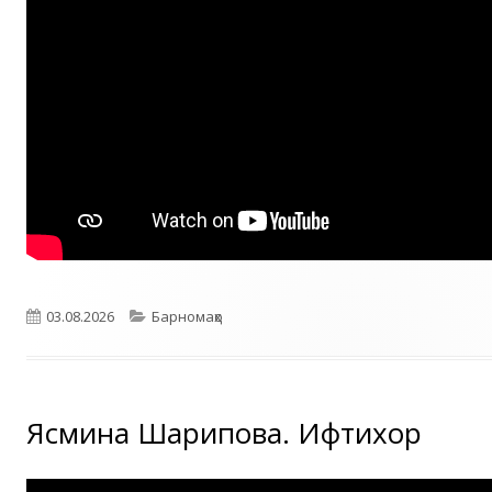
Опубликовано
Рубрики
03.08.2026
Барномаҳо
Ясмина Шарипова. Ифтихор