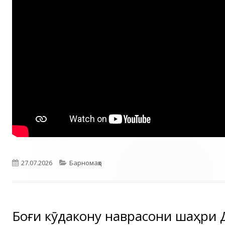
Опубликовано
Рубрики
27.07.2026
Барномаҳо
Боғи кӯдакону наврасони шаҳри 