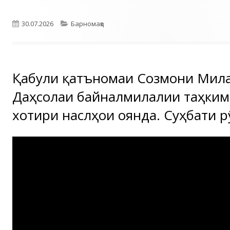
Опубликовано
Рубрики
30.07.2026
Барномаҳо
Қабули қатъномаи Созмони Мил
Даҳсолаи байналмилалии таҳкими
хотири наслҳои оянда. Суҳбати р