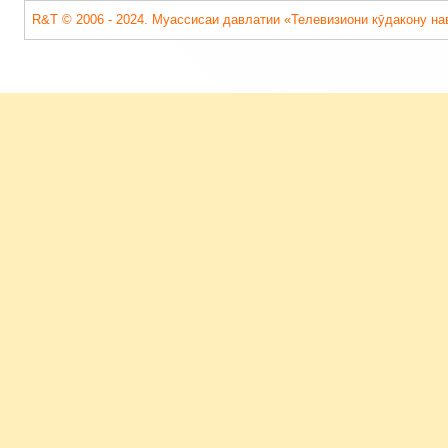
R&T © 2006 - 2024. Муассисаи давлатии «Телевизиони кӯдакону на