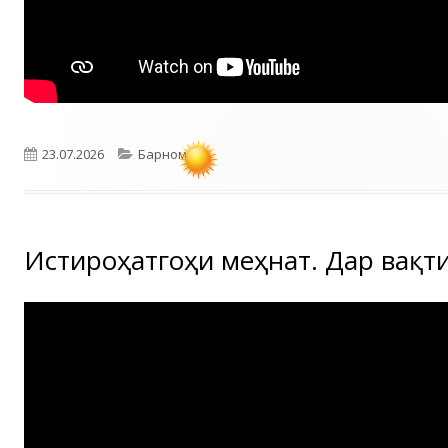
Опубликовано
Рубрики
23.07.2026
Барномаҳо
Истироҳатгоҳи меҳнат. Дар вақт