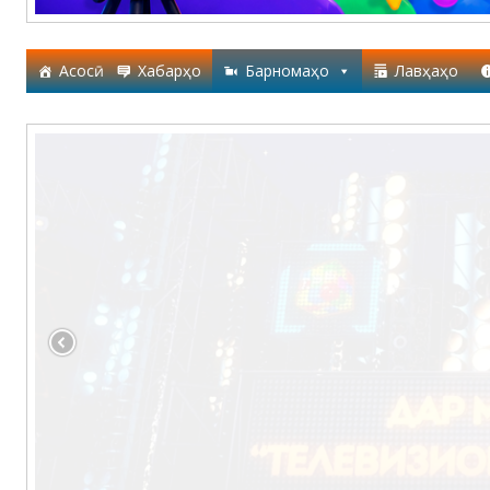
Асосӣ
Хабарҳо
Барномаҳо
Лавҳаҳо