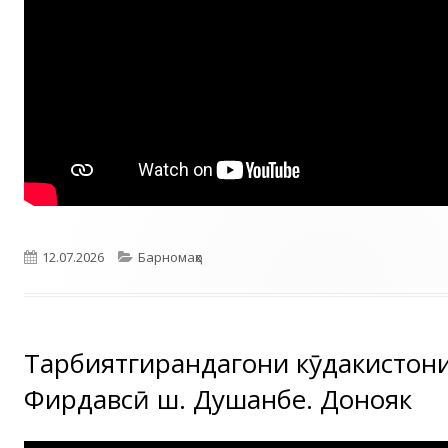
Опубликовано
Рубрики
12.07.2026
Барномаҳо
Тарбиятгирандагони кӯдакистони
Фирдавсӣ ш. Душанбе. Донояк