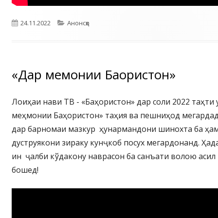
Опубликовано
Рубрики
24.11.2022
Анонсҳо
«Дар меҳмонии Баҳористон»
Лоиҳаи нави ТВ - «Баҳористон» дар соли 2022 таҳти
меҳмонии Баҳористон» таҳия ва пешниҳод мегардад.
дар барномаи мазкур ҳунармандони шинохта ба ҳам
дуструякони зираку кунҷкоб посух мегардонанд. Ҳад
ин ҷалби кўдакону наврасон ба санъати волою асил
бошед!