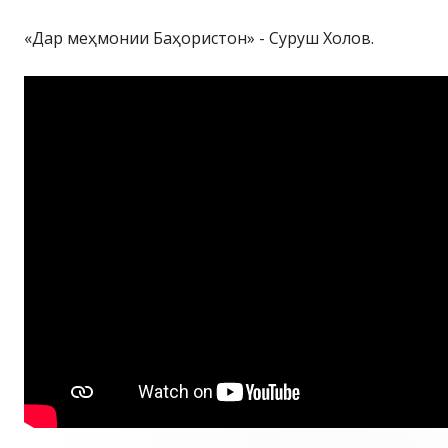
«Дар меҳмонии Баҳористон» - Суруш Холов.