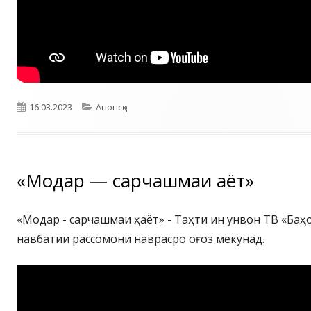
Опубликовано
Рубрики
16.03.2023
Анонсҳо
«Модар — сарчашмаи ҳаёт»
«Модар - сарчашмаи ҳаёт» - Таҳти ин унвон ТВ «Баҳ
навбатии рассомони наврасро оғоз мекунад.