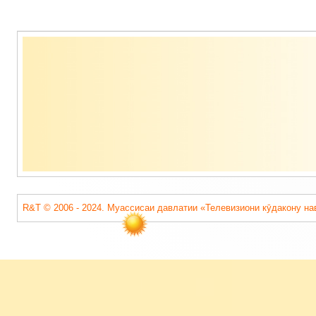
по
Содержимое
записям
подвала
R&T © 2006 - 2024. Муассисаи давлатии «Телевизиони кӯдакону на