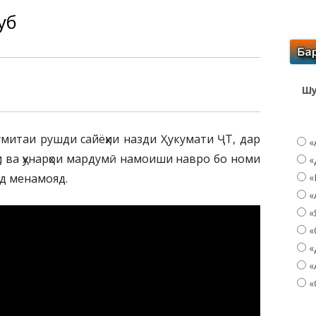
уб
Шу
умитаи рушди сайёҳии назди Ҳукумати ҶТ, дар
«
ёҳи ва ҳунарҳои мардумӣ намоиши навро бо номи
«
од менамояд.
«
«
«
«
«
«
«