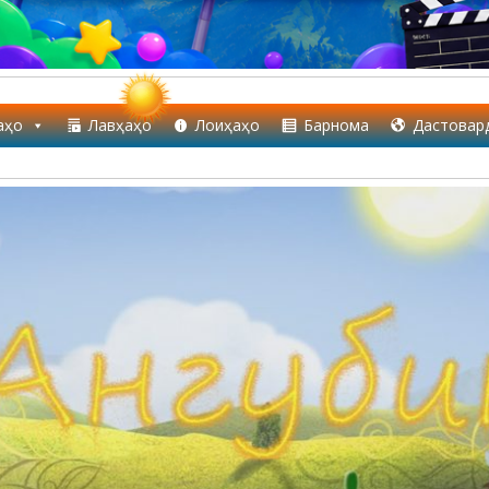
аҳо
Лавҳаҳо
Лоиҳаҳо
Барнома
Дастовар