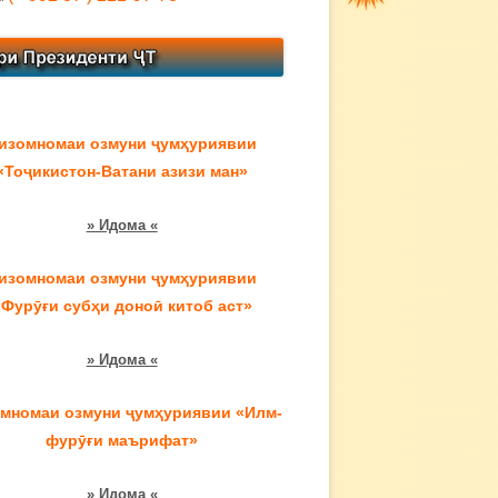
изомномаи озмуни ҷумҳуриявии
«Тоҷикистон-Ватани азизи ман»
» Идома «
изомномаи озмуни ҷумҳуриявии
«Фурӯғи субҳи доноӣ китоб аст»
» Идома «
мномаи озмуни ҷумҳуриявии «Илм-
фурӯғи маърифат»
» Идома «