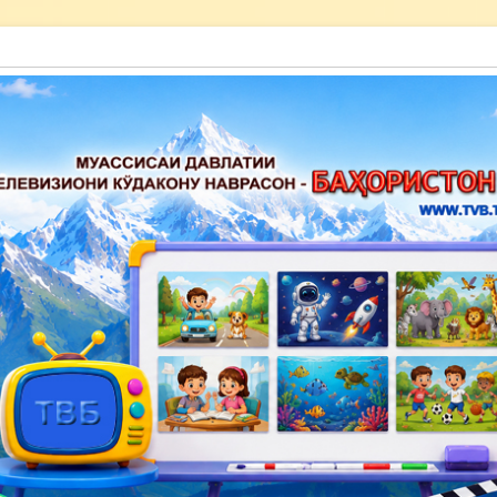
акону наврасон — Баҳористон»