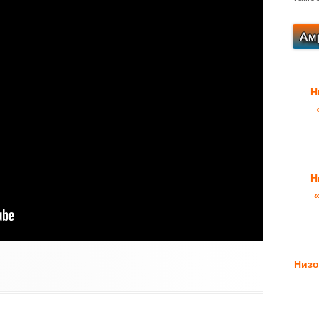
Н
Н
Низо