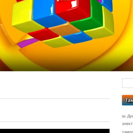
Гл
бо
ко
ш. Ду
элек
тамос