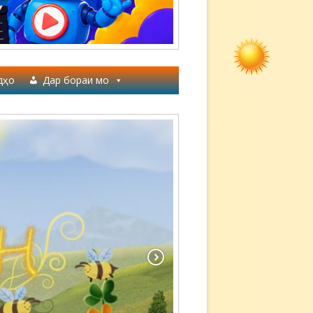
дҳо
Дар бораи мо