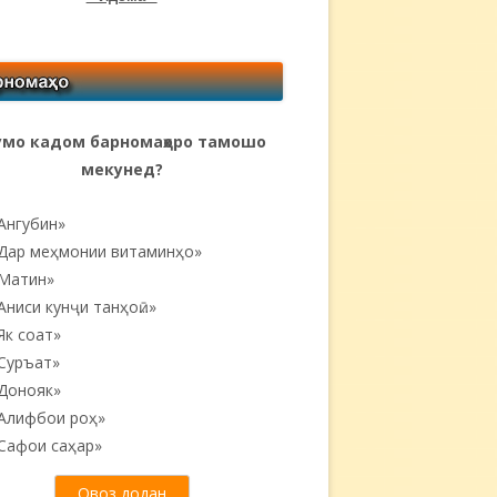
мо кадом барномаҳоро тамошо
мекунед?
Ангубин»
Дар меҳмонии витаминҳо»
Матин»
Аниси кунҷи танҳоӣ...»
Як соат»
Суръат»
Донояк»
Алифбои роҳ»
Сафои саҳар»