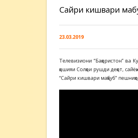
Сайри кишвари маҳб
23.03.2019
Телевизиони “Баҳористон” ва К
ҳошияи Солҳои рушди деҳот, сай
“Сайри кишвари маҳбуб” пешниҳ