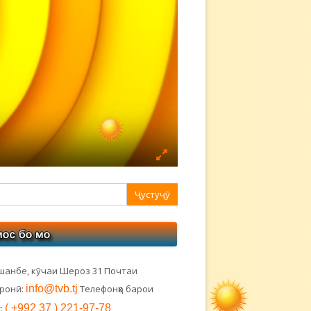
авная
ковая
лонка
шанбе, кӯчаи Шероз 31 Почтаи
тронӣ:
info@tvb.tj
Телефонҳо барои
:
( +992 37 ) 221-97-78