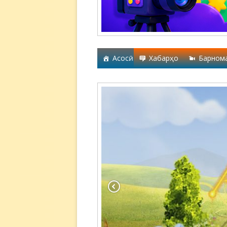
Асосӣ
Хабарҳо
Барном