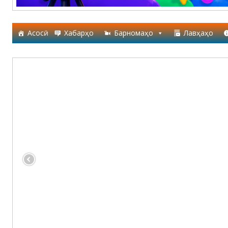
Асосӣ
Хабарҳо
Барномаҳо
Лавҳаҳо