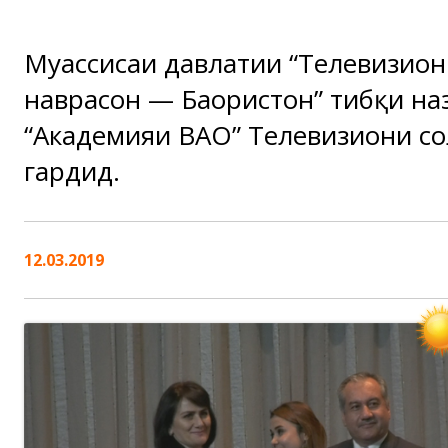
Муассисаи давлатии “Телевизион
наврасон — Баҳористон” тибқи н
“Академияи ВАО” Телевизиони со
гардид.
12.03.2019