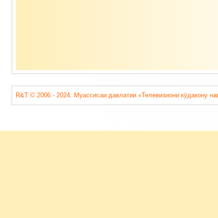
R&T © 2006 - 2024. Муассисаи давлатии «Телевизиони кӯдакону на