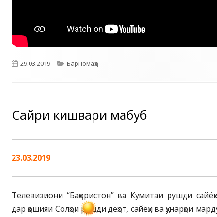
Опубликовано
Рубрики
29.03.2019
Барномаҳо
Сайри кишвари маҳбуб
23.03.2019
Телевизиони “Баҳористон” ва Кумитаи рушди сайёҳ
дар ҳошияи Солҳои рушди деҳот, сайёҳи ва ҳунарҳои м