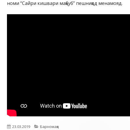
номи “Сайри кишвари маҳбуб” пешниҳод менамояд.
Опубликовано
Рубрики
23.03.2019
Барномаҳо