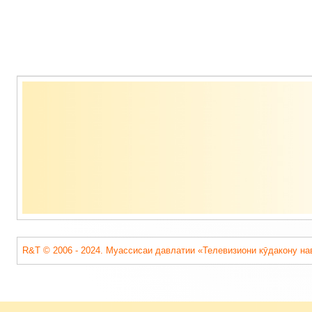
Содержимое
подвала
R&T © 2006 - 2024. Муассисаи давлатии «Телевизиони кӯдакону на