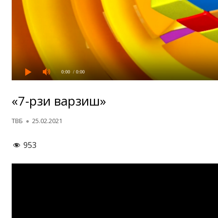
0:00
/ 0:00
«7-рӯзи варзиш»
Автор
Опубликовано
ТВБ
25.02.2021
953