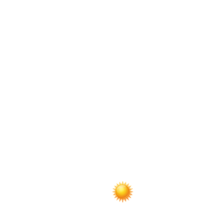
по
записям