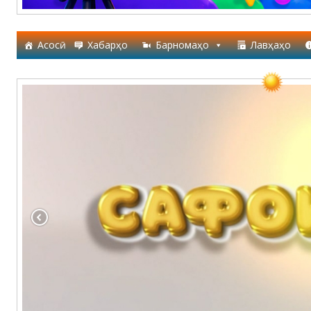
Асосӣ
Хабарҳо
Барномаҳо
Лавҳаҳо