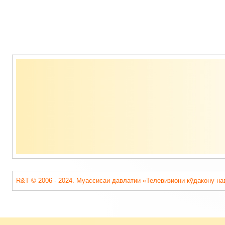
Содержимое
подвала
R&T © 2006 - 2024. Муассисаи давлатии «Телевизиони кӯдакону на