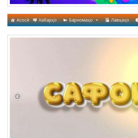
Асосӣ
Хабарҳо
Барномаҳо
Лавҳаҳо