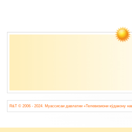
Содержимое
подвала
R&T © 2006 - 2024. Муассисаи давлатии «Телевизиони кӯдакону на