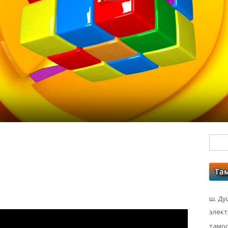
Гл
бо
ко
ш. Ду
элек
тамос