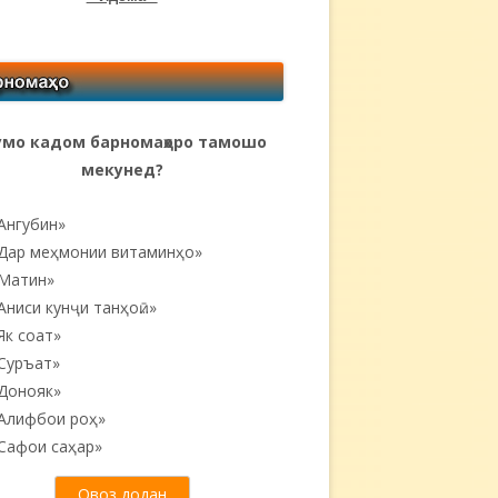
мо кадом барномаҳоро тамошо
мекунед?
Ангубин»
Дар меҳмонии витаминҳо»
Матин»
Аниси кунҷи танҳоӣ...»
Як соат»
Суръат»
Донояк»
Алифбои роҳ»
Сафои саҳар»