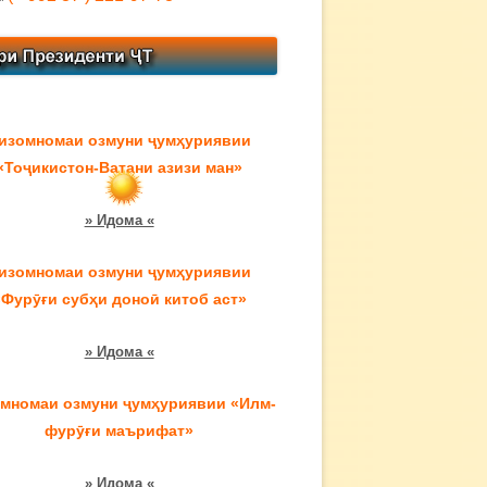
изомномаи озмуни ҷумҳуриявии
«Тоҷикистон-Ватани азизи ман»
» Идома «
изомномаи озмуни ҷумҳуриявии
«Фурӯғи субҳи доноӣ китоб аст»
» Идома «
мномаи озмуни ҷумҳуриявии «Илм-
фурӯғи маърифат»
» Идома «