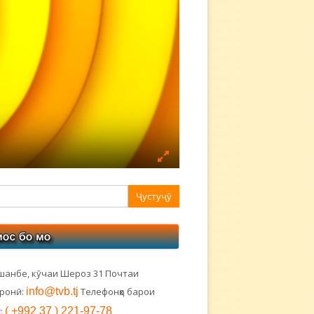
авная
ковая
лонка
шанбе, кӯчаи Шероз 31 Почтаи
тронӣ:
info@tvb.tj
Телефонҳо барои
:
( +992 37 ) 221-97-78