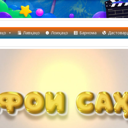
аҳо
Лавҳаҳо
Лоиҳаҳо
Барнома
Дастовар