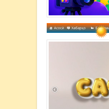
Асосӣ
Хабарҳо
Барном