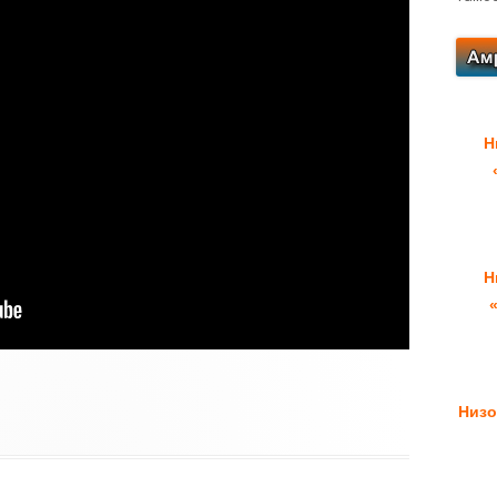
Н
Н
Низо