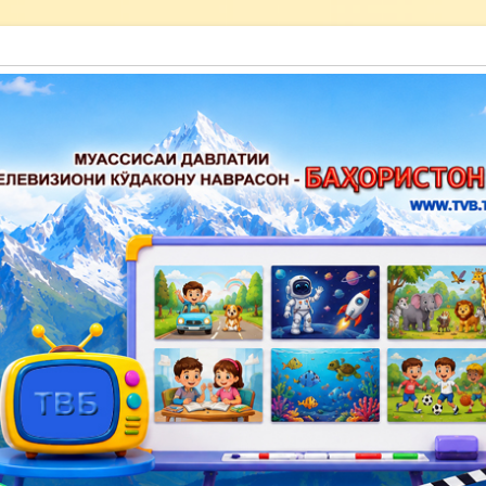
акону наврасон — Баҳористон»