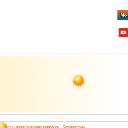
yout
 «Телевизиони кӯдакону наврасон - Баҳористон».