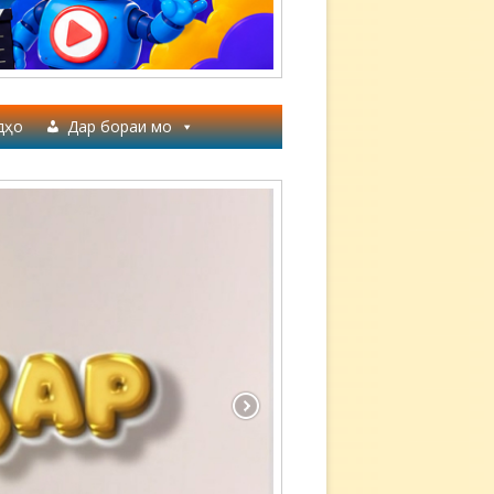
дҳо
Дар бораи мо