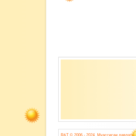
Содержимое
подвала
R&T © 2006 - 2024. Муассисаи давлатии