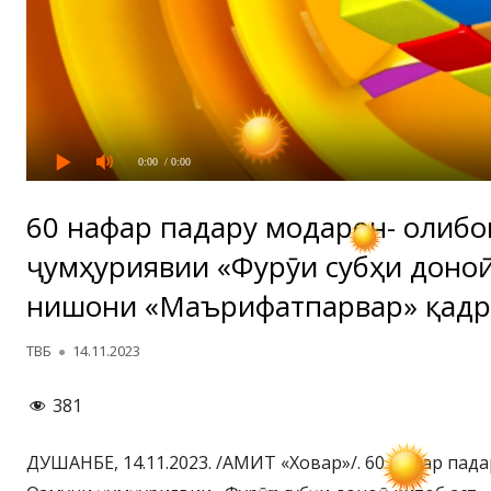
0:00
/ 0:00
60 нафар падару модарон- ғолиб
ҷумҳуриявии «Фурӯғи субҳи доноӣ
нишони «Маърифатпарвар» қадр
Автор
Опубликовано
ТВБ
14.11.2023
381
ДУШАНБЕ, 14.11.2023. /АМИТ «Ховар»/. 60 нафар пад