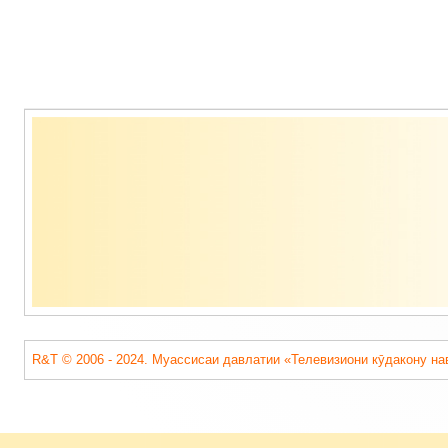
Содержимое
подвала
R&T © 2006 - 2024. Муассисаи давлатии «Телевизиони кӯдакону на