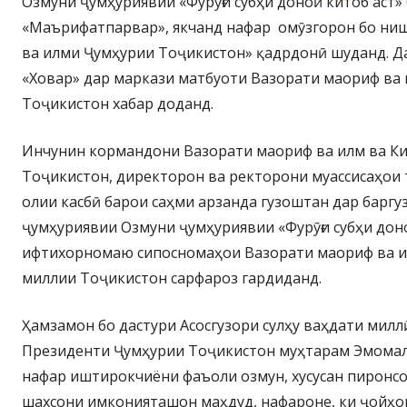
Озмуни ҷумҳуриявии «Фурӯғи субҳи доноӣ китоб аст»
«Маърифатпарвар», якчанд нафар омӯзгорон бо ни
ва илми Ҷумҳурии Тоҷикистон» қадрдонӣ шуданд. Да
«Ховар» дар маркази матбуоти Вазорати маориф ва
Тоҷикистон хабар доданд.
Инчунин кормандони Вазорати маориф ва илм ва К
Тоҷикистон, директорон ва ректорони муассисаҳои 
олии касбӣ барои саҳми арзанда гузоштан дар баргу
ҷумҳуриявии Озмуни ҷумҳуриявии «Фурӯғи субҳи доно
ифтихорномаю сипосномаҳои Вазорати маориф ва и
миллии Тоҷикистон сарфароз гардиданд.
Ҳамзамон бо дастури Асосгузори сулҳу ваҳдати милл
Президенти Ҷумҳурии Тоҷикистон муҳтарам Эмомал
нафар иштирокчиёни фаъоли озмун, хусусан пиронс
шахсони имконияташон маҳдуд, нафароне, ки ҷойҳо