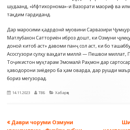
шудаанд, «Ифтихорнома»-и Вазорати маориф ва илм
тақдим гардиданд.
Дар маросими қадрдонӣ муовини Сарвазири Ҷумҳу
Матлубахон Сатториён иброз дошт, ки Озмуни ҷумҳу
доноӣ китоб аст» давоми панҷ сол аст, ки бо ташабб
Асосгузори сулҳу ваҳдати миллӣ — Пешвои миллат,
Тоҷикистон муҳтарам Эмомалӣ Раҳмон дар сартоса
ҳаводорони зиёдеро ба ҳам оварда, дар рушди маъ
бориз мегузорад.
Опубликовано
Автор
Рубрики
14.11.2023
ТВБ
Хабарҳо
Предыдущая
Сл
Даври чоруми Озмуни
Ши
Навигация