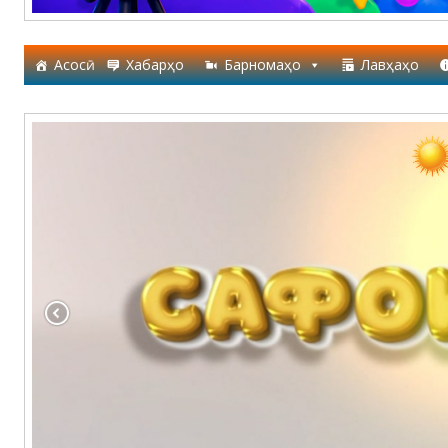
Асосӣ
Хабарҳо
Барномаҳо
Лавҳаҳо