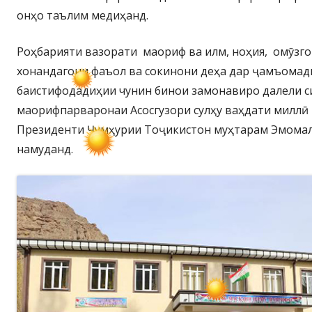
онҳо таълим медиҳанд.
Роҳбарияти вазорати маориф ва илм, ноҳия, омӯзго
хонандагони фаъол ва сокинони деҳа дар ҷамъомади
баистифодадиҳии чунин бинои замонавиро далели с
маорифпарваронаи Асосгузори сулҳу ваҳдати миллӣ
Президенти Ҷумҳурии Тоҷикистон муҳтарам Эмомал
намуданд.