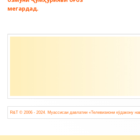
записям
мегардад.
Содержимое
подвала
R&T © 2006 - 2024. Муассисаи давлатии «Телевизиони кӯдакону на