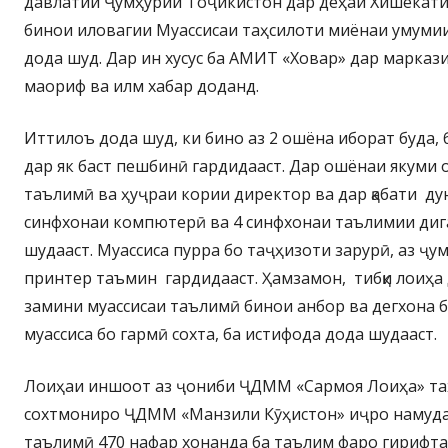
давлатии Ҷумҳурии Тоҷикистон дар деҳаи Хишекат
бинои иловагии Муассисаи таҳсилоти миёнаи умуми
дода шуд. Дар ин хусус ба АМИТ «Ховар» дар марказ
маориф ва илм хабар доданд.
Иттилоъ дода шуд, ки бино аз 2 ошёна иборат буда,
дар як баст пешбинӣ гардидааст. Дар ошёнаи якуми 
таълимӣ ва ҳуҷраи кории директор ва дар қабати д
синфхонаи компютерӣ ва 4 синфхонаи таълимии диг
шудааст. Муассиса пурра бо таҷҳизоти зарурӣ, аз ҷу
принтер таъмин гардидааст. Ҳамзамон, тибқи лоиҳа 
замини муассисаи таълимӣ бинои анбор ва дегхона 
муассиса бо гармӣ сохта, ба истифода дода шудааст.
Лоиҳаи иншоот аз ҷониби ҶДММ «Сармоя Лоиҳа» таҳ
сохтмониро ҶДММ «Манзили Кӯҳистон» иҷро намудаа
таълимӣ 470 нафар хонанда ба таълим фаро гирифта 