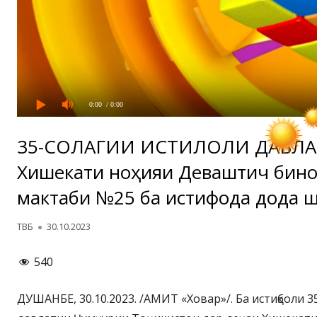
0:00
/ 0:00
35-СОЛАГИИ ИСТИҚЛОЛИ ДАВЛАТ
Хишекати ноҳияи Деваштич бино
мактаби №25 ба истифода дода ш
Автор
Опубликовано
ТВБ
30.10.2023
540
ДУШАНБЕ, 30.10.2023. /АМИТ «Ховар»/. Ба истиқболи 3