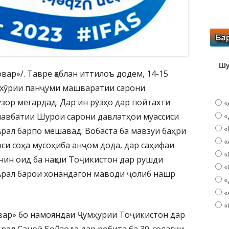
Шу
вар»/. Тавре қаблан иттилоъ додем, 14-15
охӯрии панҷуми машваратии сарони
зор мегардад. Дар ин рӯзҳо дар пойтахти
«
навбатии Шурои сарони давлатҳои муассиси
«
«
рал барпо мешавад. Вобаста ба мавзуи баҳри
«
и соҳа мусоҳиба анҷом дода, дар саҳифаи
«
нин оид ба нақши Тоҷикистон дар рушди
«
рал барои хонандагон маводи ҷолиб нашр
«
«
«
ар» бо намояндаи Ҷумҳурии Тоҷикистон дар