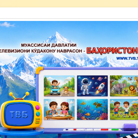
акону наврасон — Баҳористон»