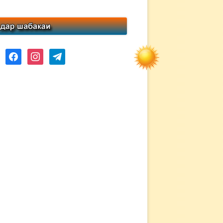
ube
facebook
instagram
telegram