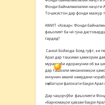
Фонди байналмилалии наҷоти Ар
Фонди байналмилалии наҷоти А
Тоҷикистон дар фонди мазкур т
АМИТ «Ховар»: Фонди байналми
фаъолият ба чӣ гуна дастовард
гардид?
Саноӣ Бойзода: Бояд гуфт, ки 
Арал дар таҳкими ҳамкории да
мураккаби идоракунии об ва ҳи
дар ташкили механизмҳои ҳамоҳ
инчунин амалӣ намудани чораб
оқибатҳои фалокати баҳри Арал 
Дар чаҳорчўби фаъолияти Фонд 
«барномаҳои ҳавзаи баҳри Арал»