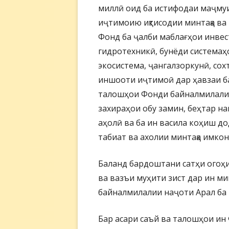
миллӣ оид ба истифодаи маҷмуи
иҷтимоию иқтисодии минтақа ва
Фонд ба ҷалби маблағҳои инве
гидротехникӣ, бунёди системаҳ
экосистема, ҷангалзоркунӣ, сох
иншооти иҷтимоӣ дар ҳавзаи ба
талошҳои Фонди байналмилали
захираҳои обу замин, беҳтар н
аҳолӣ ва ба ин васила коҳиш д
табиат ва ахолии минтақа имкон
Баланд бардоштани сатҳи огоҳ
ва вазъи муҳити зист дар ин ми
байналмилалии наҷоти Арал ба
Бар асари саъй ва талошҳои ин