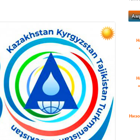
Н
Н
Низо