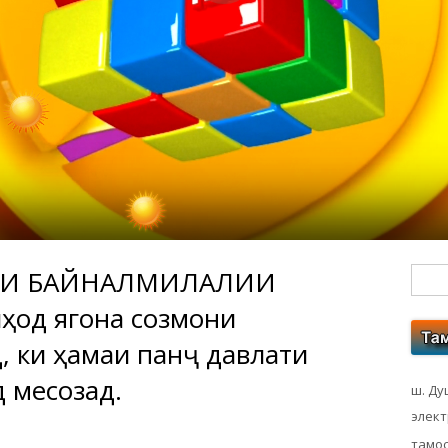
ДИ БАЙНАЛМИЛАЛИИ
Гл
ҳод ягона созмони
бо
 ки ҳамаи панҷ давлати
ко
 месозад.
ш. Ду
элек
тамос