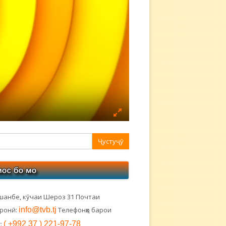
авная
ковая
лонка
шанбе, кӯчаи Шероз 31 Почтаи
тронӣ:
info@tvb.tj
Телефонҳо барои
:
( +992 37 ) 221-97-78