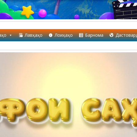
аҳо
Лавҳаҳо
Лоиҳаҳо
Барнома
Дастовар