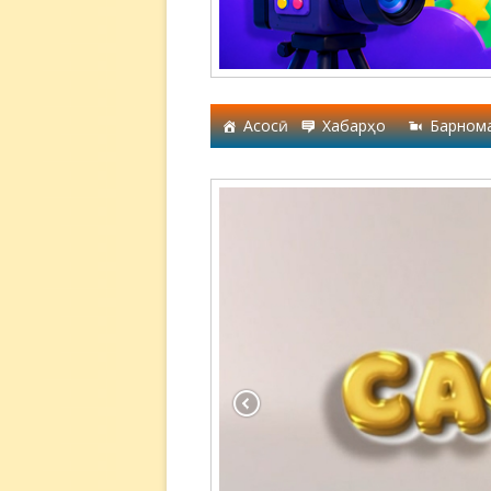
Асосӣ
Хабарҳо
Барном