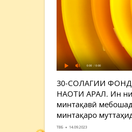
0:00
/ 0:00
30-СОЛАГИИ ФОН
НАҶОТИ АРАЛ. Ин ни
минтақавӣ мебошад,
минтақаро муттаҳид
Автор
Опубликовано
ТВБ
14.09.2023