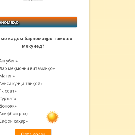
мо кадом барномаҳоро тамошо
мекунед?
Ангубин»
Дар меҳмонии витаминҳо»
Матин»
Аниси кунҷи танҳоӣ...»
Як соат»
Суръат»
Донояк»
Алифбои роҳ»
Сафои саҳар»