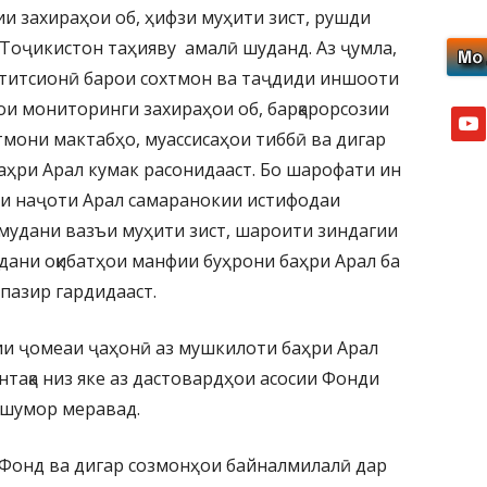
и захираҳои об, ҳифзи муҳити зист, рушди
 Тоҷикистон таҳияву амалӣ шуданд. Аз ҷумла,
ститсионӣ барои сохтмон ва таҷдиди иншооти
ои мониторинги захираҳои об, барқарорсозии
yout
тмони мактабҳо, муассисаҳои тиббӣ ва дигар
ҳри Арал кумак расонидааст. Бо шарофати ин
и наҷоти Арал самаранокии истифодаи
амудани вазъи муҳити зист, шароити зиндагии
одани оқибатҳои манфии буҳрони баҳри Арал ба
пазир гардидааст.
ии ҷомеаи ҷаҳонӣ аз мушкилоти баҳри Арал
нтақа низ яке аз дастовардҳои асосии Фонди
 шумор меравад.
 Фонд ва дигар созмонҳои байналмилалӣ дар