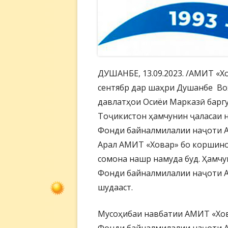
ДУШАНБЕ, 13.09.2023. /АМИТ «Хо
сентябр дар шаҳри Душанбе В
давлатҳои Осиёи Марказӣ баргу
Тоҷикистон ҳамчунин ҷаласаи 
Фонди байналмилалии наҷоти А
Арал АМИТ «Ховар» бо коршинос
сомона нашр намуда буд. Ҳамчу
Фонди байналмилалии наҷоти А
шудааст.
Мусоҳибаи навбатии АМИТ «Хов