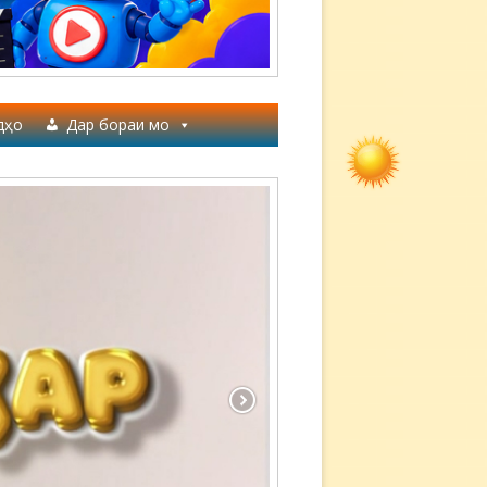
дҳо
Дар бораи мо