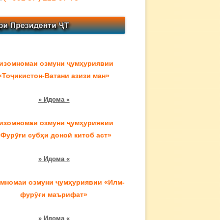
изомномаи озмуни ҷумҳуриявии
«Тоҷикистон-Ватани азизи ман»
» Идома «
изомномаи озмуни ҷумҳуриявии
«Фурӯғи субҳи доноӣ китоб аст»
» Идома «
мномаи озмуни ҷумҳуриявии «Илм-
фурӯғи маърифат»
» Идома «