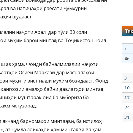
ал Саноӣ Бойзода дар робита ба 30-солагии
рал ва натиҷаҳои раёсати Ҷумҳурии
аҳия шудааст.
лалии наҷоти Арал дар тӯли 30 соли
ҳои муҳим барои минтақа ва Тоҷикистон ноил
‹
Дн
пеш аз ҳама, Фонди байналмилалии наҷоти
влатҳои Осиёи Марказӣ дар масъалаҳои
3
фзи муҳити зист нақши муҳим бозидааст. Фонд
10
ангсозии амалҳо байни давлатҳои минтақа,
иниҳои муштарак оид ба мубориза бо
17
саҳм мегузорад.
24
31
якчанд барномаҳои минтақавӣ, ба истилоҳ
, аз ҷумла лоиҳаҳои ҳам минтақавӣ ва ҳам