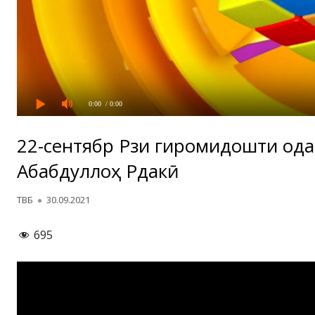
0:00
/ 0:00
22-сентябр Рӯзи гиромидошти о
Абӯабдуллоҳ Рӯдакӣ
Автор
Опубликовано
ТВБ
30.09.2021
695