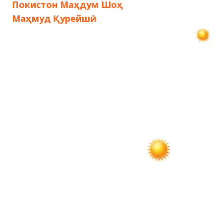
по
Покистон Маҳдум Шоҳ
Маҳмуд Қурейшӣ
записям