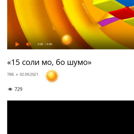
0:00
/ 0:00
«15 соли мо, бо шумо»
Автор
Опубликовано
ТВБ
02.09.2021
729