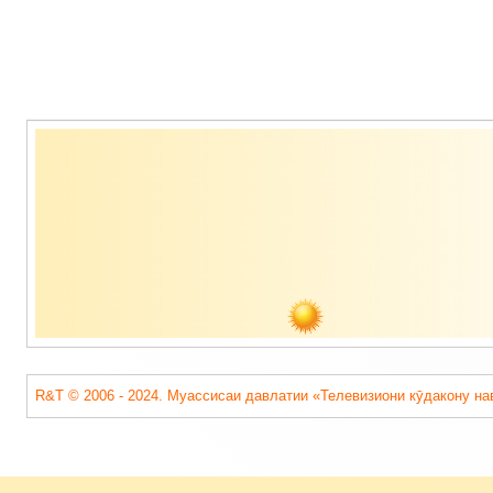
Содержимое
подвала
R&T © 2006 - 2024. Муассисаи давлатии «Телевизиони кӯдакону на