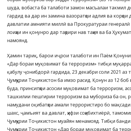
шуда, вобаста ба талаботи замон масъалаи такмил 
гардид ва дар ин замина вазоратҳои адлия ва корҳои
давлатии амнияти миллӣ ва Прокуратураи генералӣ 
лоиҳаи ин қонунро дар таҳрири нав таҳия ва ба Ҳукум
намоянд.
Ҳамин тариқ, барои иҷрои талаботи ин Паём Қонуни
«Дар бораи муқовимат ба терроризм» тибқи муқарр
қабулу ҷонибдорӣ гардида, 23 декабри соли 2021 аз
Ҷумҳурии Тоҷикистон ба имзо расид. Қонун аз 12 боб
буда, принсипҳои асосии муқовимат ба терроризм, асос
ташкилии пешгирии терроризм ва мубориза ба он, ро
намудани оқибатҳои амали террористиро бо мақсад
шахс, ҷамъият ва давлат, ҳифзи соҳибихтиёрӣ, тамом
Ҷумҳурии Тоҷикистон муайян менамояд. Тибқи банди
Ҷумҳурии Тоҷикистон «Дар бораи муқовимат ба терр