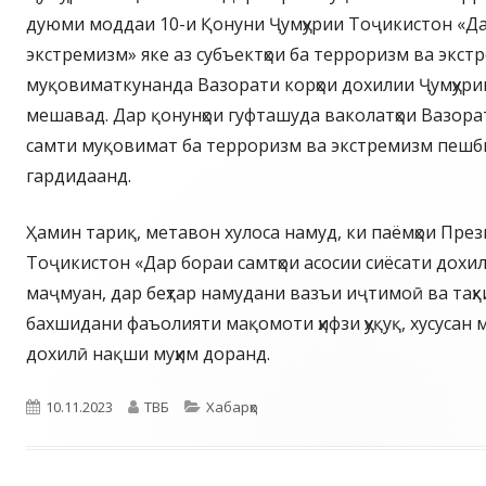
дуюми моддаи 10-и Қонуни Ҷумҳурии Тоҷикистон «Д
экстремизм» яке аз субъектҳои ба терроризм ва экст
муқовиматкунанда Вазорати корҳои дохилии Ҷумҳури
мешавад. Дар қонунҳои гуфташуда ваколатҳои Вазора
самти муқовимат ба терроризм ва экстремизм пешб
гардидаанд.
Ҳамин тариқ, метавон хулоса намуд, ки паёмҳои Пре
Тоҷикистон «Дар бораи самтҳои асосии сиёсати дохил
маҷмуан, дар беҳтар намудани вазъи иҷтимоӣ ва таҳ
бахшидани фаъолияти мақомоти ҳифзи ҳуқуқ, хусусан 
дохилӣ нақши муҳим доранд.
Опубликовано
Автор
Рубрики
10.11.2023
ТВБ
Хабарҳо