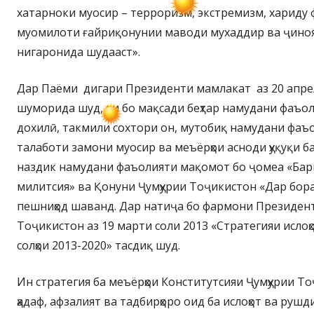
хатарноки муосир – терроризм, экстремизм, хариду
муомилоти ғайриқонунии маводи мухаддир ва ҷино
нигаронида шудааст».
Дар Паёми дигари Президенти мамлакат аз 20 апрел
шуморида шуд, ки бо мақсади беҳтар намудани фаъо
дохилӣ, такмили сохтори он, мутобиқ намудани фаъ
талаботи замони муосир ва меъёрҳои асноди ҳуқуқи 
наздик намудани фаъолияти мақомот бо ҷомеа «Бар
милитсия» ва Қонуни Ҷумҳурии Тоҷикистон «Дар бораи
пешниҳод шаванд. Дар натиҷа бо фармони Президент
Тоҷикистон аз 19 марти соли 2013 «Стратегияи ислоҳ
солҳои 2013-2020» тасдиқ шуд.
Ин стратегия ба меъёрҳои Конститутсияи Ҷумҳурии То
ҳадаф, афзалият ва тадбирҳоро оид ба ислоҳот ва руш