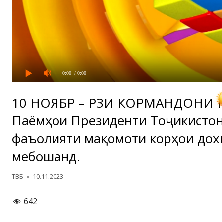
0:00
/ 0:00
10 НОЯБР – РӮЗИ КОРМАНДОНИ
Паёмҳои Президенти Тоҷикисто
фаъолияти мақомоти корҳои дох
мебошанд.
Автор
Опубликовано
ТВБ
10.11.2023
642