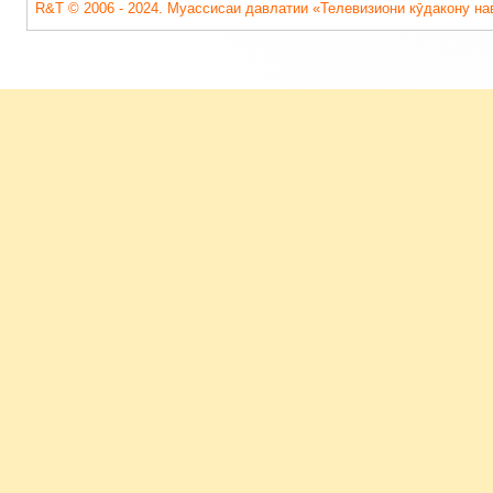
R&T © 2006 - 2024. Муассисаи давлатии «Телевизиони кӯдакону на