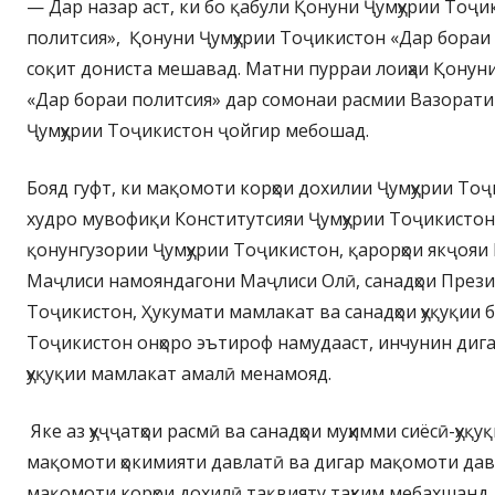
— Дар назар аст, ки бо қабули Қонуни Ҷумҳурии Тоҷ
политсия», Қонуни Ҷумҳурии Тоҷикистон «Дар бораи
соқит дониста мешавад. Матни пурраи лоиҳаи Қонун
«Дар бораи политсия» дар сомонаи расмии Вазорати
Ҷумҳурии Тоҷикистон ҷойгир мебошад.
Бояд гуфт, ки мақомоти корҳои дохилии Ҷумҳурии То
худро мувофиқи Конститутсияи Ҷумҳурии Тоҷикистон 
қонунгузории Ҷумҳурии Тоҷикистон, қарорҳои якҷояи
Маҷлиси намояндагони Маҷлиси Олӣ, санадҳои Прези
Тоҷикистон, Ҳукумати мамлакат ва санадҳои ҳуқуқии 
Тоҷикистон онҳоро эътироф намудааст, инчунин дига
ҳуқуқии мамлакат амалӣ менамояд.
Яке аз ҳуҷҷатҳои расмӣ ва санадҳои муҳимми сиёсӣ-ҳуқу
мақомоти ҳокимияти давлатӣ ва дигар мақомоти давл
мақомоти корҳои дохилӣ тақвияту таҳким мебахшанд,