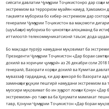
сиёсати давлатии Ҷумҳурии Тоҷикистонро дар соҳаи 
экстремизм ва терроризм муайян намуд. Ҳамзамон д
тақвияти мубориза бо кибер-экстремизм дар сохтор
генералии Ҷумҳурии Тоҷикистон ва мақомоти дигари ҳи
(шуъбаҳои) мубориза бо ҷиноятҳои алоқаманд ба исти
иттилоотӣ-телекоммуникатсионӣ таъсис дода шудан
Бо мақсади пурзӯр намудани муқовимат ба экстрем
Президенти Ҷумҳурии Тоҷикистон «Дар бораи самтҳои
дохилӣ ва хориҷии ҷумҳурӣ» аз 26 декабри соли 2018
генералӣ, Вазорати корҳои дохилӣ ва Кумитаи давл
муваззаф гардиданд, ки дар ҳамкорӣ бо Вазорати адл
заминаҳои ҳуқуқии пешгирӣ намудани экстремизм ва та
муосири муқовимат бо ин зуҳурот лоиҳаи Қонун «Дар
экстремизм»-ро таҳия ва ба Ҳукумати мамлакат пешн
тавр, Қонуни Ҷумҳурии Тоҷикистон «Дар бораи муқо