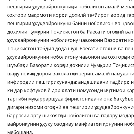
пешгирии ҳуқуқвайронкуниҳои ноболиғон амалӣ мена
сохтори мақомоти корҳои дохилӣ тағйирот ворид га
пешгирии ҳуқуқвайронкунӣ байни ноболиғон ва ҷаво
дохилии Ҷумҳурии Тоҷикистон ба Раёсати огоҳонӣ ва
ҳуқуқвайронкунии ноболиғону ҷавонони Вазорати кор
Тоҷикистон табдил дода шуд. Раёсати огоҳонӣ ва пе
ҳуқуқвайронкунии ноболиғону ҷавонон ва сохторҳои о
шуъбаҳои Вазорати корҳои дохилии Ҷумҳурии Тоҷикист
шаҳру ноҳияҳо дорои ваколатҳои зерин: амалӣ намудан
инфиродии пешгирикунанда; андешидани тадбирҳо ни
ки дар кофтуков ё дар ҳолати номусоиди иҷтимоӣ қа
тартиби муқарраршуда фиристонидани онҳо ба субъект
дигари низоми огоҳонӣ ва пешгирии ҳуқуқвайронкуниҳ
баррасии арзу шикоятҳои ноболиғон ва падару модар
вайронкунии ҳуқуқу озодиву манфиатҳои қонунии нобо
мебошанд.