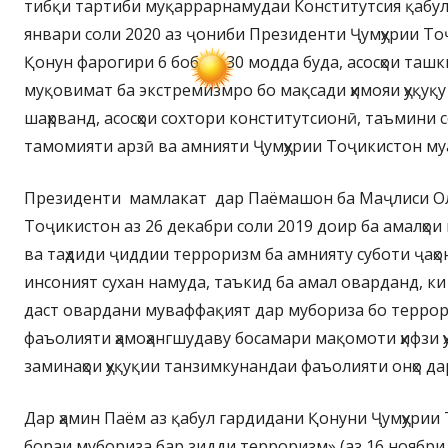
тибқи тартиби муқаррарнамудаи Конститутсия қабул
январи соли 2020 аз ҷониби Президенти Ҷумҳурии То
Қонун фарогири 6 боб ва 30 модда буда, асосҳои ташк
муқовимат ба экстремизмро бо мақсади ҳимояи ҳуқуқу
шаҳрванд, асосҳои сохтори конститутсионӣ, таъмини с
тамомияти арзӣ ва амнияти Ҷумҳурии Тоҷикистон му
Президенти мамлакат дар Паёмашон ба Маҷлиси Ол
Тоҷикистон аз 26 декабри соли 2019 доир ба амалҳои
ва таҳдиди ҷиддии терроризм ба амнияту суботи ҷаҳ
инсоният сухан намуда, таъкид ба амал оварданд, ки
даст овардани муваффақият дар мубориза бо терро
фаъолияти ҳамоҳангшудаву босамари мақомоти ҳифзи ҳ
заминаҳои ҳуқуқии танзимкунандаи фаъолияти онҳо да
Дар ҳамин Паём аз қабул гардидани Қонуни Ҷумҳурии
бораи мубориза бар зидди терроризм» (аз 16 ноябри