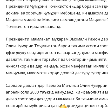
Президенти Ҷумҳурии Тоҷикистон «Дар бораи самтҳои
дохилӣ ва хориҷии ҷумҳурӣ» мебошанд, ки ҳамасола д
Маҷлиси миллӣ ва Маҷлиси намояндагони Маҷлиси О
Тоҷикистон ироа мешаванд.
Президенти мамлакат муҳтарам Эмомалӣ Раҳмон дар 
Олии Ҷумҳурии Тоҷикистон барои таҳкими асосҳои сох
ҳифзи ҳуқуқу озодиҳои инсон ва шаҳрванд, ҳимояи ман
давлатӣ, таъмини тартибот ва бехатарии ҷамъиятӣ,
ҷинояткорӣ ва дар маҷмуъ, ҳифзи манфиатҳои миллӣ ба
минҷумла, мақомоти корҳои дохилӣ дастуру супоришҳо
Сарвари давлат дар Паём ба Маҷлиси Олии Ҷумҳурии
апрели соли 2008 таъкид намуданд, ки «фаъолияти ма
дигар сохторҳои дахлдори мамлакат ба таъмини амни
пешгирӣ ва муборизаи қатъӣ бар зидди ҷинояткорӣ, 