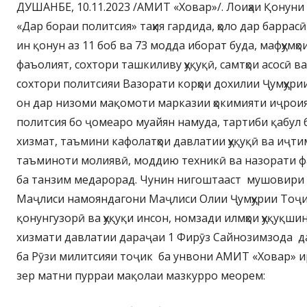
ДУШАНБЕ, 10.11.2023 /АМИТ «Ховар»/. Лоиҳаи Қонуни
«Дар бораи политсия» таҳия гардида, ҳоло дар баррасӣ
ин қонун аз 11 боб ва 73 модда иборат буда, мафҳумҳои 
фаъолият, сохтори ташкиливу ҳуқуқӣ, самтҳои асосӣ в
сохтори политсияи Вазорати корҳои дохилии Ҷумҳури
он дар низоми мақомоти марказии ҳокимияти иҷрои
политсия бо ҷомеаро муайян намуда, тартиби қабул 
хизмат, таъмини кафолатҳои давлатии ҳуқуқӣ ва иҷт
таъминоти молиявӣ, моддию техникӣ ва назорати 
ба танзим медарорад. Чунин нигоштааст мушовири
Маҷлиси намояндагони Маҷлиси Олии Ҷумҳурии Тоҷи
қонунгузорӣ ва ҳуқуқи инсон, номзади илмҳои ҳуқуқш
хизмати давлатии дараҷаи 1 Фирӯз Сайнозимзода д
ба Рӯзи милитсияи тоҷик ба унвони АМИТ «Ховар» 
зер матни пурраи мақолаи мазкурро меорем: