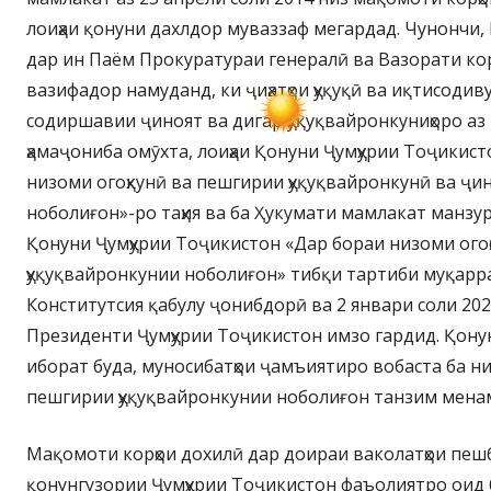
лоиҳаи қонуни дахлдор муваззаф мегардад. Чунончи
дар ин Паём Прокуратураи генералӣ ва Вазорати ко
вазифадор намуданд, ки ҷиҳатҳои ҳуқуқӣ ва иқтисоди
содиршавии ҷиноят ва дигар ҳуқуқвайронкуниҳоро аз
ҳамаҷониба омӯхта, лоиҳаи Қонуни Ҷумҳурии Тоҷикист
низоми огоҳкунӣ ва пешгирии ҳуқуқвайронкунӣ ва ҷи
ноболиғон»-ро таҳия ва ба Ҳукумати мамлакат манзур
Қонуни Ҷумҳурии Тоҷикистон «Дар бораи низоми ого
ҳуқуқвайронкунии ноболиғон» тибқи тартиби муқар
Конститутсия қабулу ҷонибдорӣ ва 2 январи соли 202
Президенти Ҷумҳурии Тоҷикистон имзо гардид. Қонун
иборат буда, муносибатҳои ҷамъиятиро вобаста ба ни
пешгирии ҳуқуқвайронкунии ноболиғон танзим мена
Мақомоти корҳои дохилӣ дар доираи ваколатҳои пе
қонунгузории Ҷумҳурии Тоҷикистон фаъолиятро оид б