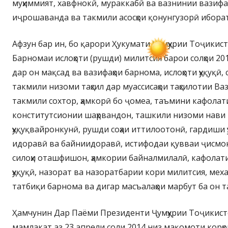
муҳиммият, хавфнокӣ, мураккабӣ ва вазнинии вазифаҳ
иҷрошаванда ва такмили асосҳои қонунгузорӣ ибора
Афзун бар ин, бо қарори Ҳукумати Ҷумҳурии Тоҷикист
Барномаи ислоҳоти (рушди) милитсия барои солҳои 20
дар он мақсад ва вазифаҳои барнома, ислоҳоти ҳуқуқӣ, 
такмили низоми таҳсил дар муассисаҳои таҳсилотии Ва
такмили сохтор, ҳамкорӣ бо ҷомеа, таъмини кафолати 
конститутсионии шаҳрвандон, ташкили низоми нави
ҳуқуқвайронкунӣ, рушди соҳаи иттилоотонӣ, гардиши 
идоравӣ ва байниидоравӣ, истифодаи қувваи ҷисмонӣ
силоҳи оташфишон, ҳамкории байналмилалӣ, кафолат
ҳуқуқӣ, назорат ва назоратбарии кори милитсия, ме
татбиқи барнома ва дигар масъалаҳои марбут ба он т
Ҳамчунин Дар Паёми Президенти Ҷумҳурии Тоҷикист
мамлакат аз 23 апрели соли 2014 низ мақомоти корҳо