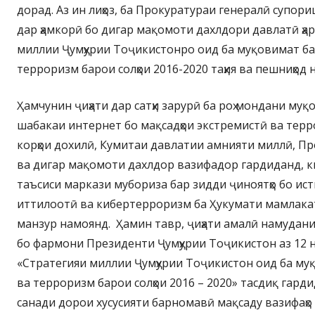
дорад. Аз ин лиҳоз, ба Прокуратураи генералӣ супор
дар ҳамкорӣ бо дигар мақомоти дахлдори давлатӣ ҳа
миллии Ҷумҳурии Тоҷикистонро оид ба муқовимат ба
терроризм барои солҳои 2016-2020 таҳия ва пешниҳод 
Ҳамчунин ҷиҳати дар сатҳи зарурӣ ба роҳ мондани му
шабакаи интернет бо мақсадҳои экстремистӣ ва тер
корҳои дохилӣ, Кумитаи давлатии амнияти миллӣ, П
ва дигар мақомоти дахлдор вазифадор гардиданд, к
таъсиси маркази мубориза бар зидди ҷиноятҳо бо ис
иттилоотӣ ва кибертерроризм ба Ҳукумати мамлака
манзур намоянд. Ҳамин тавр, ҷиҳати амалӣ намудан
бо фармони Президенти Ҷумҳурии Тоҷикистон аз 12 н
«Стратегияи миллии Ҷумҳурии Тоҷикистон оид ба му
ва терроризм барои солҳои 2016 – 2020» тасдиқ гарди
санади дорои хусусияти барномавӣ мақсаду вазифаҳо 