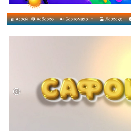
Асосӣ
Хабарҳо
Барномаҳо
Лавҳаҳо