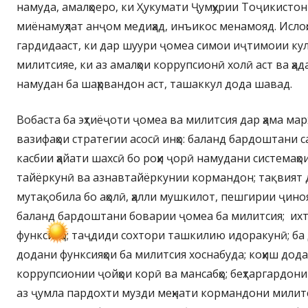
намуда, амалҳоеро, ки Ҳукумати Ҷумҳурии Тоҷикисто
миёнамуҳлат анҷом медиҳад, инъикос менамояд. Ислоҳ
гардидааст, ки дар шуури ҷомеа симои иҷтимоии ку
милитсияе, ки аз амалҳои коррупсионӣ холӣ аст ва ҳ
намудан ба шаҳрвандон аст, ташаккул дода шавад.
Вобаста ба эҳтиёҷоти ҷомеа ва милитсия дар ҳама марҳ
вазифаҳои стратегии асосӣ инҳо: баланд бардоштани сат
касбии ҳайати шахсӣ бо роҳи ҷорӣ намудани системаҳ
тайёркунӣ ва азнавтайёркунии кормандон; тақвият 
мутақобила бо аҳолӣ, ҳалли мушкилот, пешгирии ҷин
баланд бардоштани боварии ҷомеа ба милитсия; их
функсияҳо; таҷдиди сохтори ташкилию идоракунӣ; ба 
додани функсияҳои ба милитсия хоснабуда; коҳиш дода
коррупсионии ҷойҳои корӣ ва мансабҳо; беҳтаргардони
аз ҷумла пардохти музди меҳнати кормандони милит